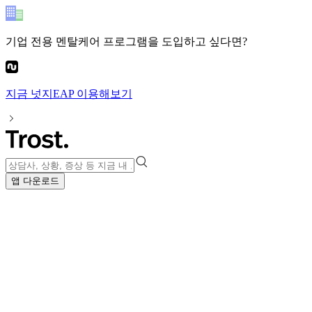
기업 전용 멘탈케어 프로그램
을 도입하고 싶다면?
지금
넛지EAP
이용해보기
앱 다운로드