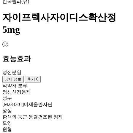
한국릴리(유)
자이프렉사자이디스확산정
5mg
효능효과
정신분열
상세 정보
후기 0
식약처 분류
정신신경용제
성분
[M233301]미세올란자핀
성상
황색의 둥근 동결건조된 정제
모양
원형