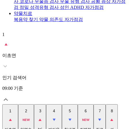
사
코로나 우울증 검사
우울 유형 검사
공황 증상 자가점
검
정밀 성격유형 검사
성인 ADHD 자가점검
약물치료
복용약 찾기
약물 의존도 자가점검
1
2
이초연
인기 검색어
09:00
기준
1
2
3
4
5
6
7
8