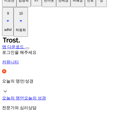
tci
이초연
임명숙
번아웃
천세경
허혜정
진로
성
9
10
adhd
하용희
앱 다운로드
로그인을 해주세요
커뮤니티
오늘의 명언/성경
오늘의 명언
오늘의 성경
전문가와 심리상담