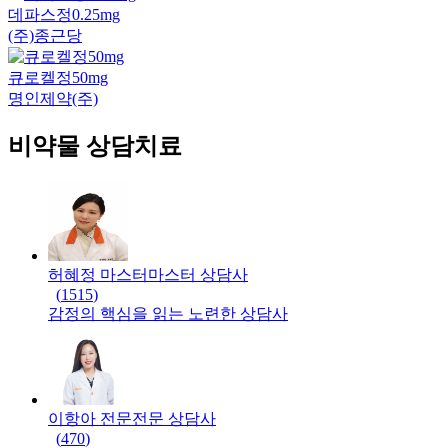
데파스정0.25mg
(주)종근당
큐로켈정50mg
명인제약(주)
비약물 상담치료
허혜정 마스터
마스터
상담사
(
1515
)
감정의 핵심을 읽는 노련한 상담사
이항아 전문
전문
상담사
(
470
)