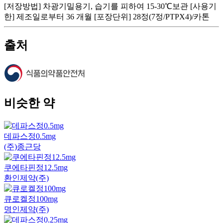
[저장방법] 차광기밀용기, 습기를 피하여 15-30℃보관 [사용기
한] 제조일로부터 36 개월 [포장단위] 28정(7정/PTPX4)/카톤
출처
비슷한 약
데파스정0.5mg
(주)종근당
쿠에타핀정12.5mg
환인제약(주)
큐로켈정100mg
명인제약(주)