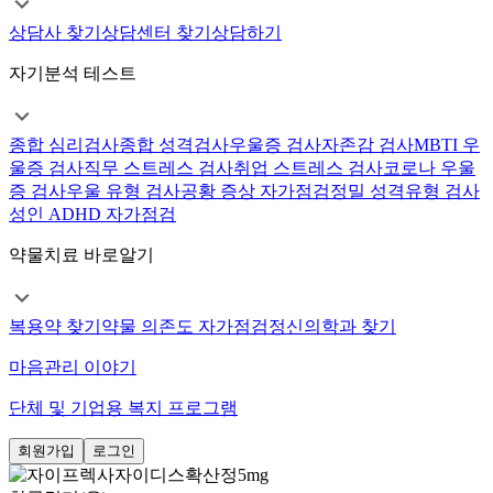
상담사 찾기
상담센터 찾기
상담하기
자기분석 테스트
종합 심리검사
종합 성격검사
우울증 검사
자존감 검사
MBTI 우
울증 검사
직무 스트레스 검사
취업 스트레스 검사
코로나 우울
증 검사
우울 유형 검사
공황 증상 자가점검
정밀 성격유형 검사
성인 ADHD 자가점검
약물치료 바로알기
복용약 찾기
약물 의존도 자가점검
정신의학과 찾기
마음관리 이야기
단체 및 기업용 복지 프로그램
회원가입
로그인