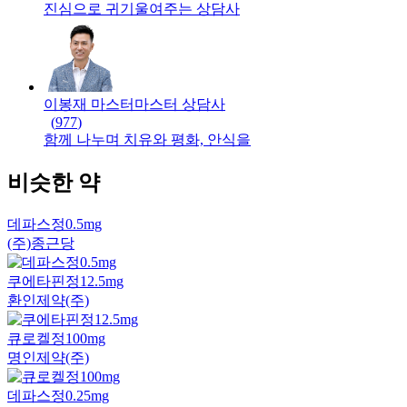
진심으로 귀기울여주는 상담사
이봉재 마스터
마스터
상담사
(
977
)
함께 나누며 치유와 평화, 안식을
비슷한 약
데파스정0.5mg
(주)종근당
쿠에타핀정12.5mg
환인제약(주)
큐로켈정100mg
명인제약(주)
데파스정0.25mg