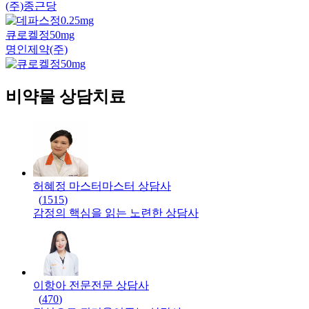
(주)종근당
큐로켈정50mg
명인제약(주)
비약물 상담치료
허혜정 마스터
마스터
상담사
(
1515
)
감정의 핵심을 읽는 노련한 상담사
이항아 전문
전문
상담사
(
470
)