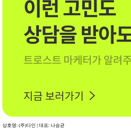
상호명: (주)다인 | 대표: 나승균