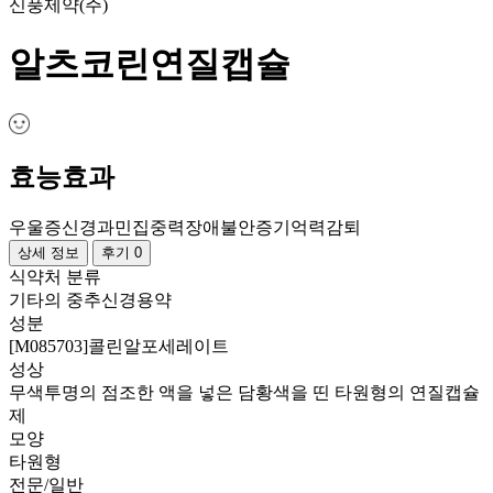
신풍제약(주)
알츠코린연질캡슐
효능효과
우울증
신경과민
집중력장애
불안증
기억력감퇴
상세 정보
후기 0
식약처 분류
기타의 중추신경용약
성분
[M085703]콜린알포세레이트
성상
무색투명의 점조한 액을 넣은 담황색을 띤 타원형의 연질캡슐
제
모양
타원형
전문/일반