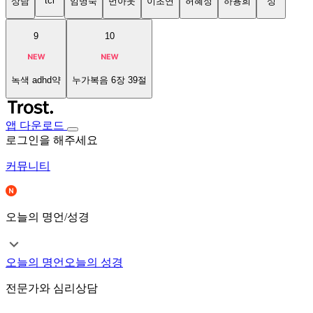
tci
상담
임명숙
번아웃
이초연
허혜정
하용희
성
9
10
녹색 adhd약
누가복음 6장 39절
앱 다운로드
로그인을 해주세요
커뮤니티
오늘의 명언/성경
오늘의 명언
오늘의 성경
전문가와 심리상담