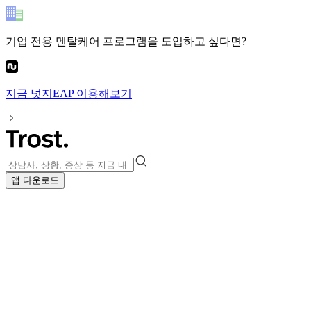
기업 전용 멘탈케어 프로그램
을 도입하고 싶다면?
지금
넛지EAP
이용해보기
앱 다운로드