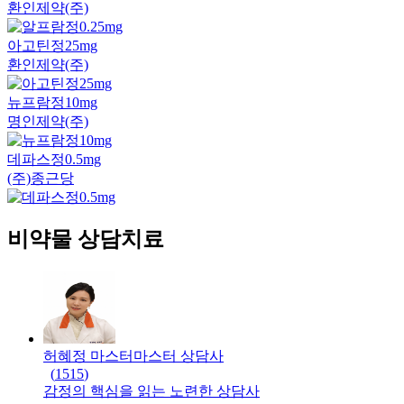
환인제약(주)
아고틴정25mg
환인제약(주)
뉴프람정10mg
명인제약(주)
데파스정0.5mg
(주)종근당
비약물 상담치료
허혜정 마스터
마스터
상담사
(
1515
)
감정의 핵심을 읽는 노련한 상담사