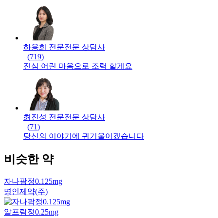
하용희 전문
전문
상담사
(
719
)
진심 어린 마음으로 조력 할게요
최진성 전문
전문
상담사
(
71
)
당신의 이야기에 귀기울이겠습니다
비슷한 약
자나팜정0.125mg
명인제약(주)
알프람정0.25mg