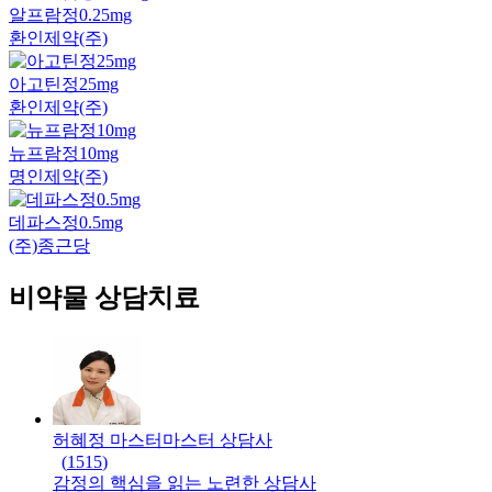
알프람정0.25mg
환인제약(주)
아고틴정25mg
환인제약(주)
뉴프람정10mg
명인제약(주)
데파스정0.5mg
(주)종근당
비약물 상담치료
허혜정 마스터
마스터
상담사
(
1515
)
감정의 핵심을 읽는 노련한 상담사