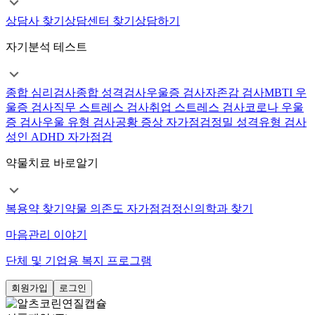
상담사 찾기
상담센터 찾기
상담하기
자기분석 테스트
종합 심리검사
종합 성격검사
우울증 검사
자존감 검사
MBTI 우
울증 검사
직무 스트레스 검사
취업 스트레스 검사
코로나 우울
증 검사
우울 유형 검사
공황 증상 자가점검
정밀 성격유형 검사
성인 ADHD 자가점검
약물치료 바로알기
복용약 찾기
약물 의존도 자가점검
정신의학과 찾기
마음관리 이야기
단체 및 기업용 복지 프로그램
회원가입
로그인