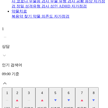
사
코로나 우울증 검사
우울 유형 검사
공황 증상 자가점
검
정밀 성격유형 검사
성인 ADHD 자가점검
약물치료
복용약 찾기
약물 의존도 자가점검
1
2
t
상담
인기 검색어
09:00
기준
1
2
3
4
5
6
7
8