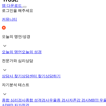
앱 다운로드
로그인을 해주세요
커뮤니티
오늘의 명언/성경
오늘의 명언
오늘의 성경
전문가와 심리상담
상담사 찾기
상담센터 찾기
상담하기
자기분석 테스트
종합 심리검사
종합 성격검사
우울증 검사
자존감 검사
MBTI 우
ADHD 자가점검