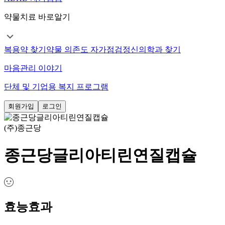
약물치료 바로알기
복용약 찾기
약물 의존도 자가점검
정신의학과 찾기
마음관리 이야기
단체 및 기업용 복지 프로그램
회원가입
로그인
(주)종근당
종근당글리아티린연질캡슐
효능효과