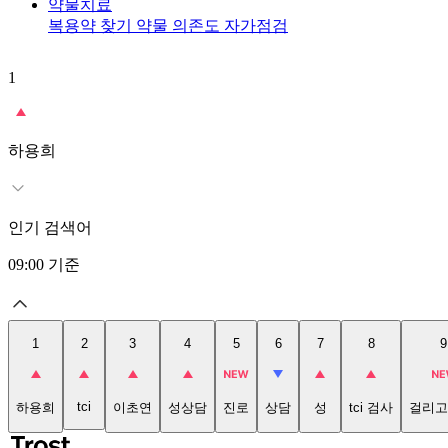
약물치료
복용약 찾기
약물 의존도 자가점검
1
하용희
인기 검색어
09:00
기준
1
2
3
4
5
6
7
8
9
tci
하용희
이초연
성상담
진로
상담
성
tci 검사
걸리고