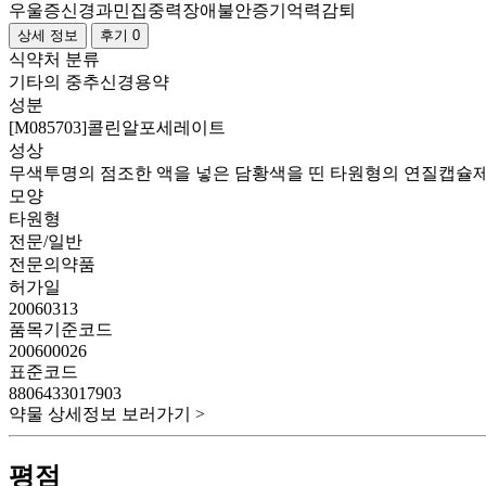
우울증
신경과민
집중력장애
불안증
기억력감퇴
상세 정보
후기 0
식약처 분류
기타의 중추신경용약
성분
[M085703]콜린알포세레이트
성상
무색투명의 점조한 액을 넣은 담황색을 띤 타원형의 연질캡슐
모양
타원형
전문/일반
전문의약품
허가일
20060313
품목기준코드
200600026
표준코드
8806433017903
약물 상세정보 보러가기 >
평점