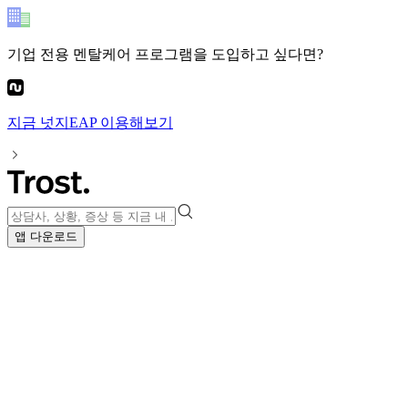
기업 전용 멘탈케어 프로그램
을 도입하고 싶다면?
지금
넛지EAP
이용해보기
앱 다운로드