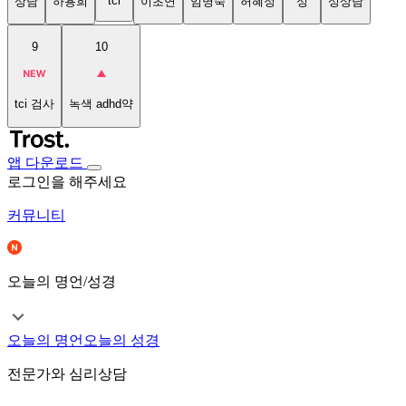
tci
상담
하용희
이초연
임명숙
허혜정
성
성상담
9
10
tci 검사
녹색 adhd약
앱 다운로드
로그인을 해주세요
커뮤니티
오늘의 명언/성경
오늘의 명언
오늘의 성경
전문가와 심리상담