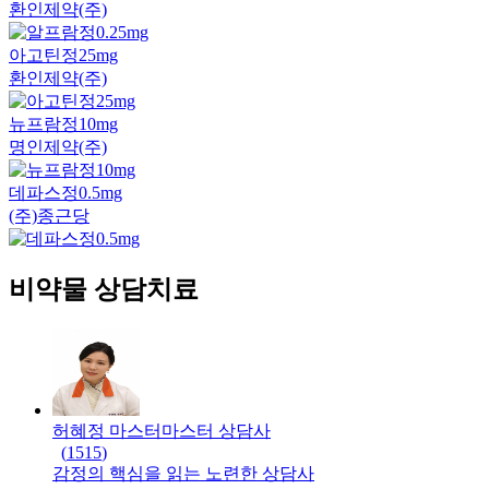
환인제약(주)
아고틴정25mg
환인제약(주)
뉴프람정10mg
명인제약(주)
데파스정0.5mg
(주)종근당
비약물 상담치료
허혜정 마스터
마스터
상담사
(
1515
)
감정의 핵심을 읽는 노련한 상담사