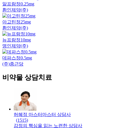
알프람정0.25mg
환인제약(주)
아고틴정25mg
환인제약(주)
뉴프람정10mg
명인제약(주)
데파스정0.5mg
(주)종근당
비약물 상담치료
허혜정 마스터
마스터
상담사
(
1515
)
감정의 핵심을 읽는 노련한 상담사