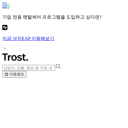
기업 전용 멘탈케어 프로그램
을 도입하고 싶다면?
지금
넛지EAP
이용해보기
앱 다운로드