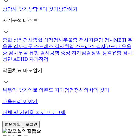
상담사 찾기
상담센터 찾기
상담하기
자기분석 테스트
종합 심리검사
종합 성격검사
우울증 검사
자존감 검사
MBTI 우
울증 검사
직무 스트레스 검사
취업 스트레스 검사
코로나 우울
증 검사
우울 유형 검사
공황 증상 자가점검
정밀 성격유형 검사
성인 ADHD 자가점검
약물치료 바로알기
복용약 찾기
약물 의존도 자가점검
정신의학과 찾기
마음관리 이야기
단체 및 기업용 복지 프로그램
회원가입
로그인