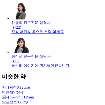
하용희 전문
전문
상담사
(
722
)
진심 어린 마음으로 조력 할게요
최진성 전문
전문
상담사
(
71
)
당신의 이야기에 귀기울이겠습니다
비슷한 약
자나팜정0.125mg
명인제약(주)
알프람정0.25mg