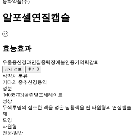
동화약품(주)
알포셀연질캡슐
효능효과
우울증
신경과민
집중력장애
불안증
기억력감퇴
상세 정보
후기 0
식약처 분류
기타의 중추신경용약
성분
[M085703]콜린알포세레이트
성상
무색투명의 점조한 액을 넣은 담황색을 띤 타원형의 연질캡슐
제
모양
타원형
전문/일반