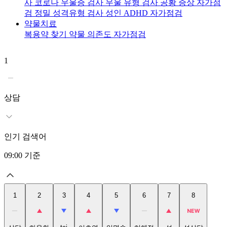
사
코로나 우울증 검사
우울 유형 검사
공황 증상 자가점
검
정밀 성격유형 검사
성인 ADHD 자가점검
약물치료
복용약 찾기
약물 의존도 자가점검
1
2
상담
인기 검색어
09:00
기준
1
2
3
4
5
6
7
8