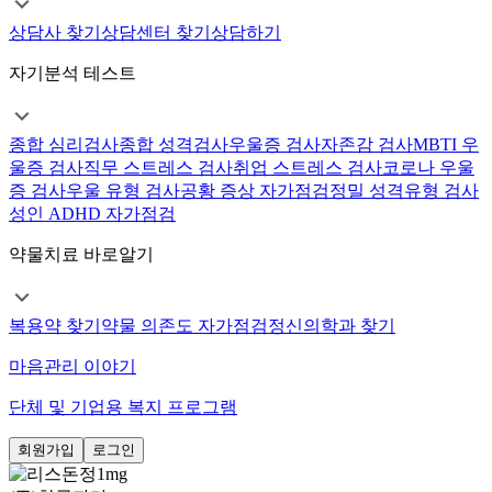
상담사 찾기
상담센터 찾기
상담하기
자기분석 테스트
종합 심리검사
종합 성격검사
우울증 검사
자존감 검사
MBTI 우
울증 검사
직무 스트레스 검사
취업 스트레스 검사
코로나 우울
증 검사
우울 유형 검사
공황 증상 자가점검
정밀 성격유형 검사
성인 ADHD 자가점검
약물치료 바로알기
복용약 찾기
약물 의존도 자가점검
정신의학과 찾기
마음관리 이야기
단체 및 기업용 복지 프로그램
회원가입
로그인