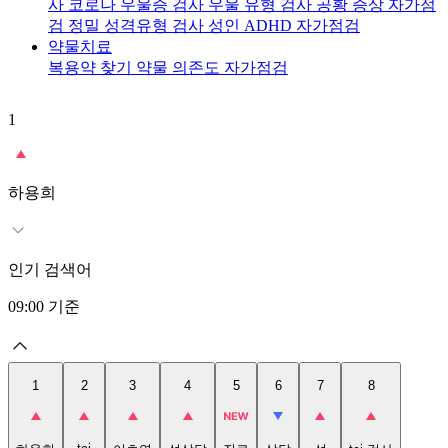
사
코로나 우울증 검사
우울 유형 검사
공황 증상 자가점
검
정밀 성격유형 검사
성인 ADHD 자가점검
약물치료
복용약 찾기
약물 의존도 자가점검
1
2
t
하용희
인기 검색어
09:00
기준
1
2
3
4
5
6
7
8