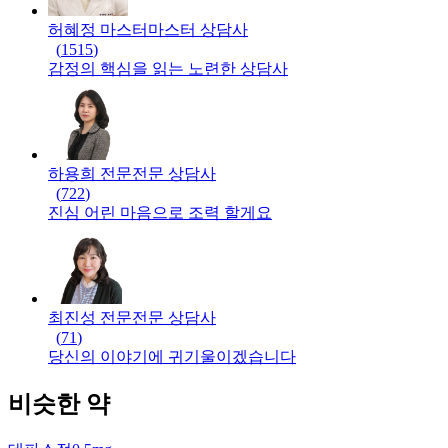
허혜정 마스터
마스터
상담사
(
1515
)
감정의 핵심을 읽는 노련한 상담사
하용희 전문
전문
상담사
(
722
)
진심 어린 마음으로 조력 할게요
최진성 전문
전문
상담사
(
71
)
당신의 이야기에 귀기울이겠습니다
비슷한 약