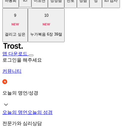
tci
하용희
이초연
성상담
진로
상담
성
tci 검사
9
10
걸리고 싶은
누가복음 6장 39절
앱 다운로드
로그인을 해주세요
커뮤니티
오늘의 명언/성경
오늘의 명언
오늘의 성경
전문가와 심리상담