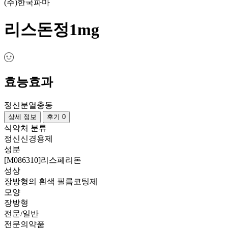
(주)한국파마
리스돈정1mg
효능효과
정신분열
충동
상세 정보
후기 0
식약처 분류
정신신경용제
성분
[M086310]리스페리돈
성상
장방형의 흰색 필름코팅제
모양
장방형
전문/일반
전문의약품