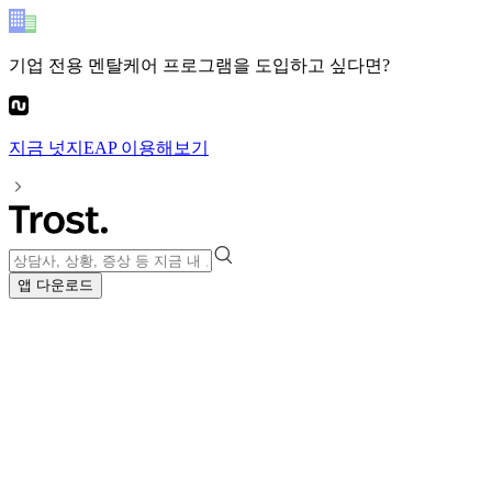
기업 전용 멘탈케어 프로그램
을 도입하고 싶다면?
지금
넛지EAP
이용해보기
앱 다운로드