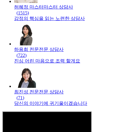
허혜정 마스터
마스터
상담사
(
1515
)
감정의 핵심을 읽는 노련한 상담사
하용희 전문
전문
상담사
(
722
)
진심 어린 마음으로 조력 할게요
최진성 전문
전문
상담사
(
71
)
당신의 이야기에 귀기울이겠습니다