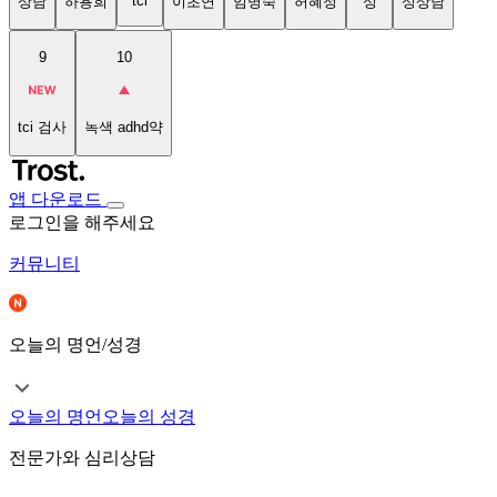
tci
상담
하용희
이초연
임명숙
허혜정
성
성상담
9
10
tci 검사
녹색 adhd약
앱 다운로드
로그인을 해주세요
커뮤니티
오늘의 명언/성경
오늘의 명언
오늘의 성경
전문가와 심리상담