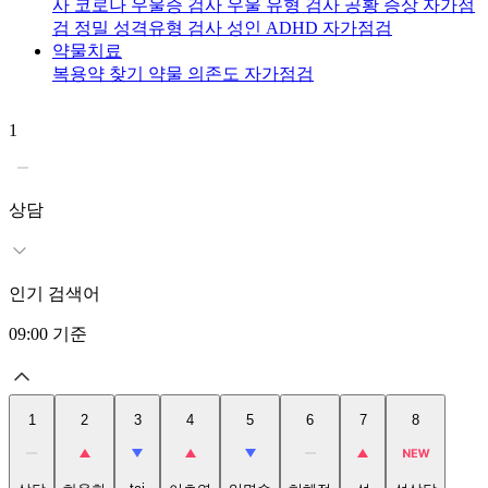
사
코로나 우울증 검사
우울 유형 검사
공황 증상 자가점
검
정밀 성격유형 검사
성인 ADHD 자가점검
약물치료
복용약 찾기
약물 의존도 자가점검
1
2
상담
인기 검색어
09:00
기준
1
2
3
4
5
6
7
8