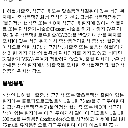
1. 허혈뇌졸중, 심근경색 또는 말초동맥성질환이 있는 성인 환
자에서 죽상동맥경화성 증상의 개선 2. 급성관상동맥증후군
[불안정성 협심증 또는 비Q파 심근경색 환자에 있어서 약물치
료 또는 관상중재시술(PCI)(stent 시술을 하거나 하지 않은 경
우) 및 관상동맥회로우회술(CABG)을 받았거나 받을 환자를
포함]이 있는 성인 환자에서 죽상동맥경화성 증상(심혈관계
이상으로 인한 사망, 심근경색, 뇌졸중 또는 불응성 허혈)의 개
선 3. 한 가지 이상의 혈관성 위험인자를 가지고 있고, 비타민
K 길항제(VKA) 투여가 적합하지 않으며, 출혈 위험이 낮은 심
방세동 성인 환자에서 뇌졸중을 포함한 죽상혈전증 및 혈전색
전증의 위험성 감소
용법용량
○ 성인 1. 허혈뇌졸중, 심근경색 또는 말초동맥성 질환이 있는
환자에는 클로피도로그렐로서 1일 1회 75 mg을 경구투여한다.
2. 급성관상동맥증후군(불안정성 협심증 또는 비Q파 심근경
색)이 있는 환자에는 이 약 투여개시 일에 이 약으로서 1일 1회
300 mg을 부하용량(loading dose)으로 시작하고 이후에 1일 1회
75 mg을 유지용량으로 경구투여한다. 이 때 아스피린 75 ～