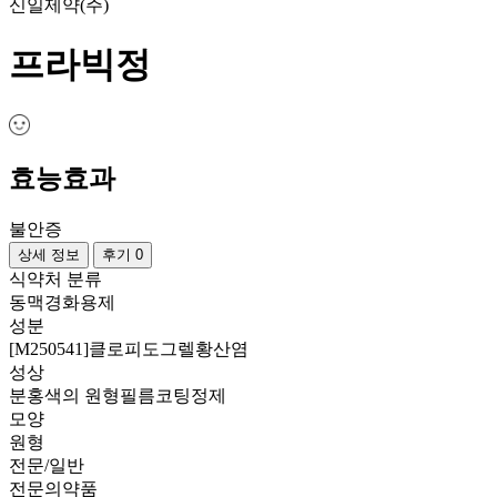
신일제약(주)
프라빅정
효능효과
불안증
상세 정보
후기 0
식약처 분류
동맥경화용제
성분
[M250541]클로피도그렐황산염
성상
분홍색의 원형필름코팅정제
모양
원형
전문/일반
전문의약품