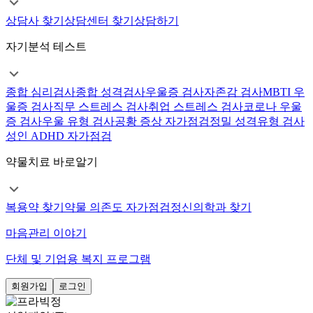
상담사 찾기
상담센터 찾기
상담하기
자기분석 테스트
종합 심리검사
종합 성격검사
우울증 검사
자존감 검사
MBTI 우
울증 검사
직무 스트레스 검사
취업 스트레스 검사
코로나 우울
증 검사
우울 유형 검사
공황 증상 자가점검
정밀 성격유형 검사
성인 ADHD 자가점검
약물치료 바로알기
복용약 찾기
약물 의존도 자가점검
정신의학과 찾기
마음관리 이야기
단체 및 기업용 복지 프로그램
회원가입
로그인