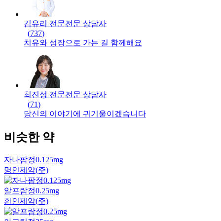
김유리 전문
전문
상담사
(
737
)
치유와 성장으로 가는 길 함께해요
최진성 전문
전문
상담사
(
71
)
당신의 이야기에 귀기울이겠습니다
비슷한 약
자나팜정0.125mg
명인제약(주)
알프람정0.25mg
환인제약(주)