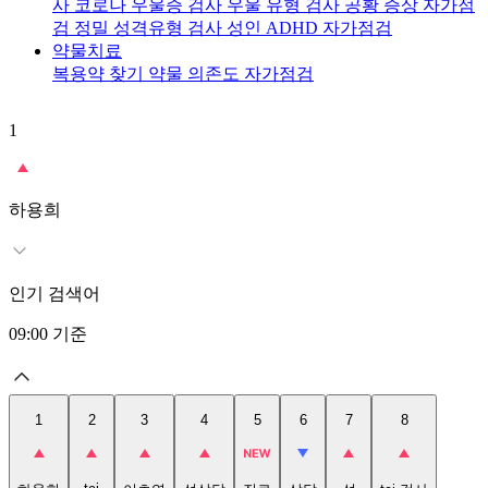
사
코로나 우울증 검사
우울 유형 검사
공황 증상 자가점
검
정밀 성격유형 검사
성인 ADHD 자가점검
약물치료
복용약 찾기
약물 의존도 자가점검
1
2
t
하용희
인기 검색어
09:00
기준
1
2
3
4
5
6
7
8