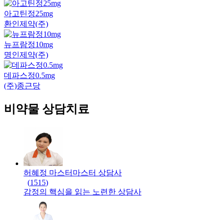
아고틴정25mg
환인제약(주)
뉴프람정10mg
명인제약(주)
데파스정0.5mg
(주)종근당
비약물 상담치료
허혜정 마스터
마스터
상담사
(
1515
)
감정의 핵심을 읽는 노련한 상담사