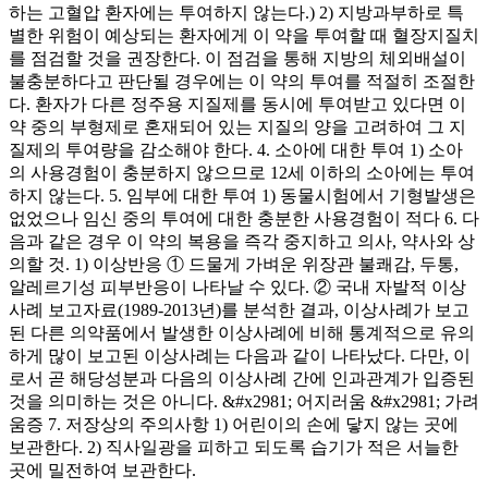
하는 고혈압 환자에는 투여하지 않는다.) 2) 지방과부하로 특
별한 위험이 예상되는 환자에게 이 약을 투여할 때 혈장지질치
를 점검할 것을 권장한다. 이 점검을 통해 지방의 체외배설이
불충분하다고 판단될 경우에는 이 약의 투여를 적절히 조절한
다. 환자가 다른 정주용 지질제를 동시에 투여받고 있다면 이
약 중의 부형제로 혼재되어 있는 지질의 양을 고려하여 그 지
질제의 투여량을 감소해야 한다. 4. 소아에 대한 투여 1) 소아
의 사용경험이 충분하지 않으므로 12세 이하의 소아에는 투여
하지 않는다. 5. 임부에 대한 투여 1) 동물시험에서 기형발생은
없었으나 임신 중의 투여에 대한 충분한 사용경험이 적다 6. 다
음과 같은 경우 이 약의 복용을 즉각 중지하고 의사, 약사와 상
의할 것. 1) 이상반응 ① 드물게 가벼운 위장관 불쾌감, 두통,
알레르기성 피부반응이 나타날 수 있다. ② 국내 자발적 이상
사례 보고자료(1989-2013년)를 분석한 결과, 이상사례가 보고
된 다른 의약품에서 발생한 이상사례에 비해 통계적으로 유의
하게 많이 보고된 이상사례는 다음과 같이 나타났다. 다만, 이
로서 곧 해당성분과 다음의 이상사례 간에 인과관계가 입증된
것을 의미하는 것은 아니다. &#x2981; 어지러움 &#x2981; 가려
움증 7. 저장상의 주의사항 1) 어린이의 손에 닿지 않는 곳에
보관한다. 2) 직사일광을 피하고 되도록 습기가 적은 서늘한
곳에 밀전하여 보관한다.