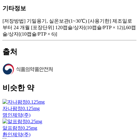
기타정보
[저장방법] 기밀용기, 실온보관(1~30℃) [사용기한] 제조일로
부터 24 개월 [포장단위] 120캡슐/상자[(10캡슐/PTP × 12)],60캡
슐/상자[(10캡슐/PTP × 6)]
출처
비슷한 약
자나팜정0.125mg
명인제약(주)
알프람정0.25mg
환인제약(주)