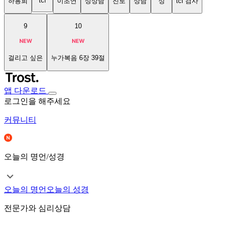
tci
하용희
이초연
성상담
진로
상담
성
tci 검사
9
10
걸리고 싶은
누가복음 6장 39절
앱 다운로드
로그인을 해주세요
커뮤니티
오늘의 명언/성경
오늘의 명언
오늘의 성경
전문가와 심리상담