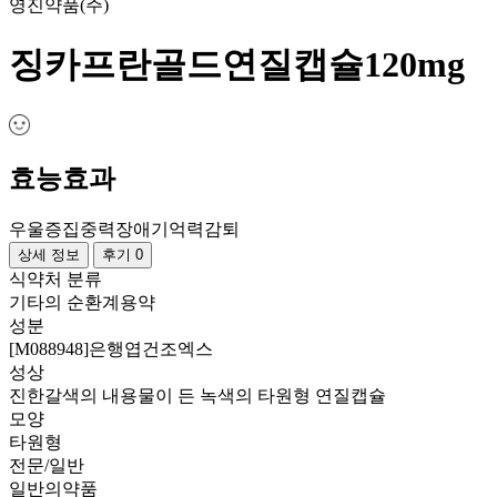
영진약품(주)
징카프란골드연질캡슐120mg
효능효과
우울증
집중력장애
기억력감퇴
상세 정보
후기 0
식약처 분류
기타의 순환계용약
성분
[M088948]은행엽건조엑스
성상
진한갈색의 내용물이 든 녹색의 타원형 연질캡슐
모양
타원형
전문/일반
일반의약품