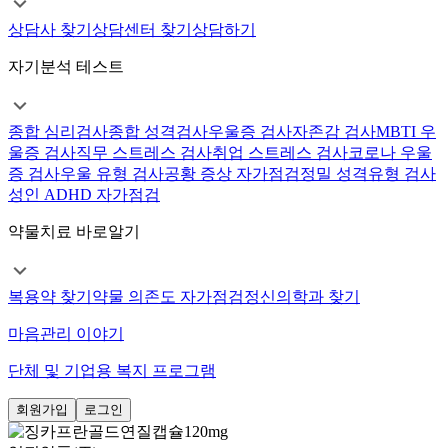
상담사 찾기
상담센터 찾기
상담하기
자기분석 테스트
종합 심리검사
종합 성격검사
우울증 검사
자존감 검사
MBTI 우
울증 검사
직무 스트레스 검사
취업 스트레스 검사
코로나 우울
증 검사
우울 유형 검사
공황 증상 자가점검
정밀 성격유형 검사
성인 ADHD 자가점검
약물치료 바로알기
복용약 찾기
약물 의존도 자가점검
정신의학과 찾기
마음관리 이야기
단체 및 기업용 복지 프로그램
회원가입
로그인