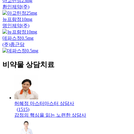
아고틴정25mg
환인제약(주)
뉴프람정10mg
명인제약(주)
데파스정0.5mg
(주)종근당
비약물 상담치료
허혜정 마스터
마스터
상담사
(
1515
)
감정의 핵심을 읽는 노련한 상담사