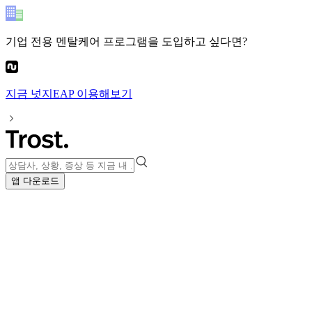
기업 전용 멘탈케어 프로그램
을 도입하고 싶다면?
지금
넛지EAP
이용해보기
앱 다운로드