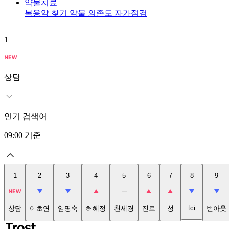
약물치료
복용약 찾기
약물 의존도 자가점검
1
상담
인기 검색어
09:00
기준
1
2
3
4
5
6
7
8
9
tci
상담
이초연
임명숙
허혜정
천세경
진로
성
번아웃