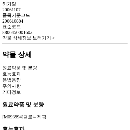
허가일
20061107
품목기준코드
200610884
표준코드
8806450001602
약물 상세정보 보러가기 >
약물 상세
원료약품 및 분량
효능효과
용법용량
주의사항
기타정보
원료약품 및 분량
[M093594]클로나제팜
효능효과