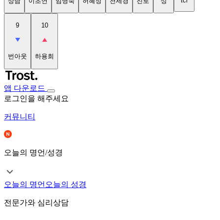
tci
상담
이초연
임명숙
허혜정
천세경
진로
성
9
10
번아웃
하용희
앱 다운로드
로그인을 해주세요
커뮤니티
오늘의 명언/성경
오늘의 명언
오늘의 성경
전문가와 심리상담