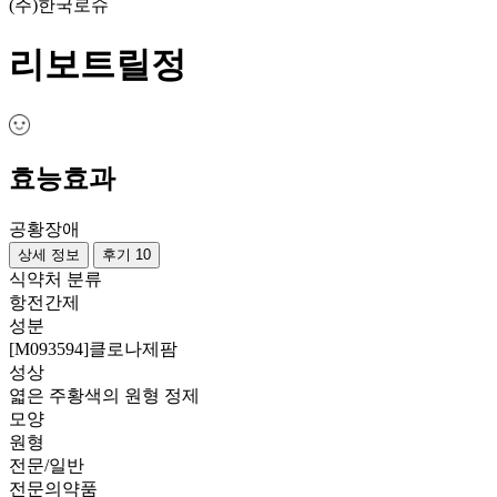
(주)한국로슈
리보트릴정
효능효과
공황장애
상세 정보
후기 10
식약처 분류
항전간제
성분
[M093594]클로나제팜
성상
엷은 주황색의 원형 정제
모양
원형
전문/일반
전문의약품