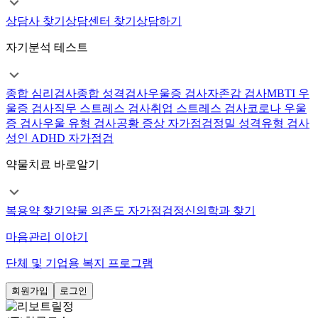
상담사 찾기
상담센터 찾기
상담하기
자기분석 테스트
종합 심리검사
종합 성격검사
우울증 검사
자존감 검사
MBTI 우
울증 검사
직무 스트레스 검사
취업 스트레스 검사
코로나 우울
증 검사
우울 유형 검사
공황 증상 자가점검
정밀 성격유형 검사
성인 ADHD 자가점검
약물치료 바로알기
복용약 찾기
약물 의존도 자가점검
정신의학과 찾기
마음관리 이야기
단체 및 기업용 복지 프로그램
회원가입
로그인