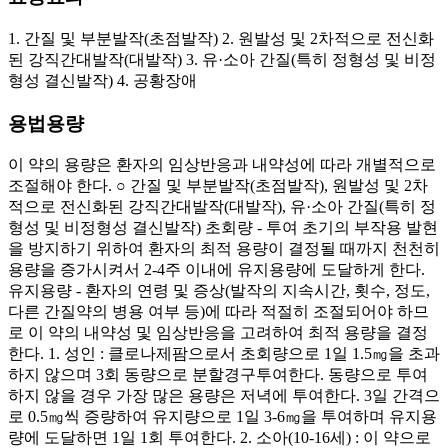
1. 간질 및 부분발작(초점발작) 2. 원발성 및 2차적으로 전신화
된 강직간대발작(대발작) 3. 유·소아 간질(특히 정형성 및 비정
형성 결신발작) 4. 공황장애
용법용량
이 약의 용량은 환자의 임상반응과 내약성에 따라 개별적으로
조절해야 한다. ○ 간질 및 부분발작(초점발작), 원발성 및 2차
적으로 전신화된 강직간대발작(대발작), 유·소아 간질(특히 정
형성 및 비정형성 결신발작) 초회량 - 투여 초기의 부작용 발현
을 방지하기 위하여 환자의 최적 용량이 결정될 때까지 천천히
용량을 증가시켜서 2-4주 이내에 유지용량에 도달하게 한다.
유지용량 - 환자의 연령 및 증상(발작의 지속시간, 횟수, 정도,
다른 간질약의 병용 여부 등)에 따라 적절히 조절되어야 하므
로 이 약의 내약성 및 임상반응을 고려하여 최적 용량을 결정
한다. 1. 성인 : 클로나제팜으로서 초회량으로 1일 1.5㎎을 초과
하지 않으며 3회 동량으로 분할경구투여한다. 동량으로 투여
하지 않을 경우 가장 많은 용량은 저녁에 투여한다. 3일 간격으
로 0.5㎎씩 증량하여 유지량으로 1일 3-6㎎을 투여하며 유지용
량에 도달하면 1일 1회 투여한다. 2. 소아(10-16세) : 이 약으로