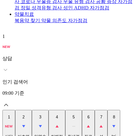
사
코로나 우울증 검사
우울 유형 검사
공황 증상 자가점
검
정밀 성격유형 검사
성인 ADHD 자가점검
약물치료
복용약 찾기
약물 의존도 자가점검
1
2
상담
인기 검색어
09:00
기준
1
2
3
4
5
6
7
8