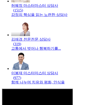
허혜정 마스터
마스터
상담사
(
1515
)
감정의 핵심을 읽는 노련한 상담사
김애경 전문
전문
상담사
(
319
)
고통에서 벗어나 행복하기를...
이봉재 마스터
마스터
상담사
(
977
)
함께 나누며 치유와 평화, 안식을