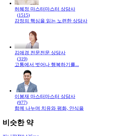
허혜정 마스터
마스터
상담사
(
1515
)
감정의 핵심을 읽는 노련한 상담사
김애경 전문
전문
상담사
(
319
)
고통에서 벗어나 행복하기를...
이봉재 마스터
마스터
상담사
(
977
)
함께 나누며 치유와 평화, 안식을
비슷한 약