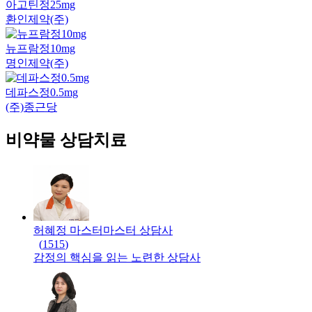
아고틴정25mg
환인제약(주)
뉴프람정10mg
명인제약(주)
데파스정0.5mg
(주)종근당
비약물 상담치료
허혜정 마스터
마스터
상담사
(
1515
)
감정의 핵심을 읽는 노련한 상담사