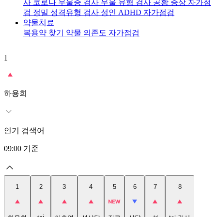
사
코로나 우울증 검사
우울 유형 검사
공황 증상 자가점
검
정밀 성격유형 검사
성인 ADHD 자가점검
약물치료
복용약 찾기
약물 의존도 자가점검
1
2
t
하용희
인기 검색어
09:00
기준
1
2
3
4
5
6
7
8