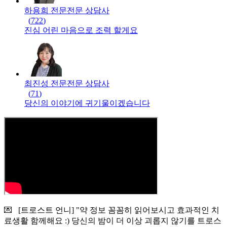
하용희 전문
전문
상담사
(
722
)
진심 어린 마음으로 조력 할게요
최진성 전문
전문
상담사
(
71
)
당신의 이야기에 귀기울이겠습니다
💌 [트로스트 언니] "약 정보 꼼꼼히 읽어보시고 효과적인 치
료생활 함께해요 :) 당신의 밤이 더 이상 괴롭지 않기를 트로스