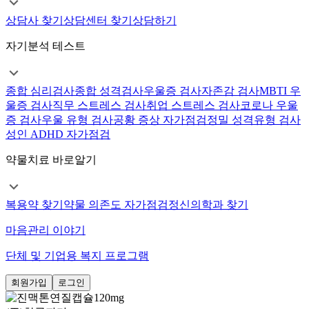
상담사 찾기
상담센터 찾기
상담하기
자기분석 테스트
종합 심리검사
종합 성격검사
우울증 검사
자존감 검사
MBTI 우
울증 검사
직무 스트레스 검사
취업 스트레스 검사
코로나 우울
증 검사
우울 유형 검사
공황 증상 자가점검
정밀 성격유형 검사
성인 ADHD 자가점검
약물치료 바로알기
복용약 찾기
약물 의존도 자가점검
정신의학과 찾기
마음관리 이야기
단체 및 기업용 복지 프로그램
회원가입
로그인