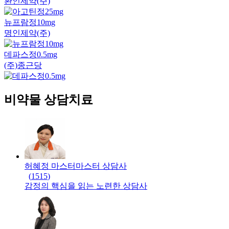
환인제약(주)
뉴프람정10mg
명인제약(주)
데파스정0.5mg
(주)종근당
비약물 상담치료
허혜정 마스터
마스터
상담사
(
1515
)
감정의 핵심을 읽는 노련한 상담사