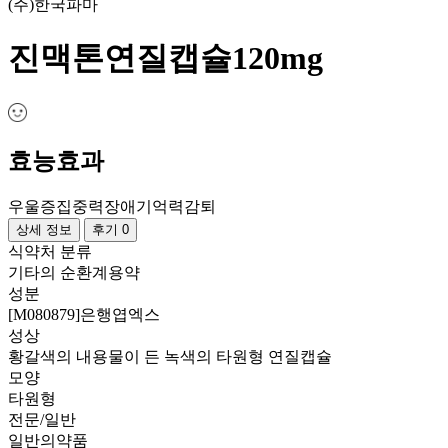
(주)한국파마
진맥톤연질캡슐120mg
효능효과
우울증
집중력장애
기억력감퇴
상세 정보
후기 0
식약처 분류
기타의 순환계용약
성분
[M080879]은행엽엑스
성상
황갈색의 내용물이 든 녹색의 타원형 연질캡슐
모양
타원형
전문/일반
일반의약품