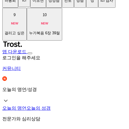
tci
하용희
이초연
성상담
진로
상담
성
tci 검사
9
10
걸리고 싶은
누가복음 6장 39절
앱 다운로드
로그인을 해주세요
커뮤니티
오늘의 명언/성경
오늘의 명언
오늘의 성경
전문가와 심리상담