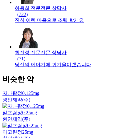
하용희 전문
전문
상담사
(
722
)
진심 어린 마음으로 조력 할게요
최진성 전문
전문
상담사
(
71
)
당신의 이야기에 귀기울이겠습니다
비슷한 약
자나팜정0.125mg
명인제약(주)
알프람정0.25mg
환인제약(주)
아고틴정25mg