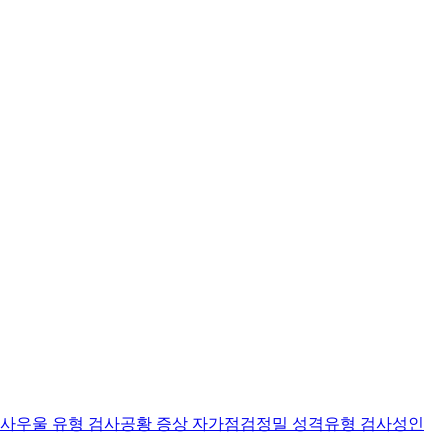
검사
우울 유형 검사
공황 증상 자가점검
정밀 성격유형 검사
성인