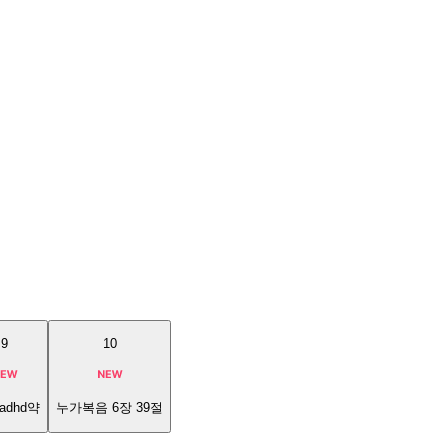
9
10
adhd약
누가복음 6장 39절