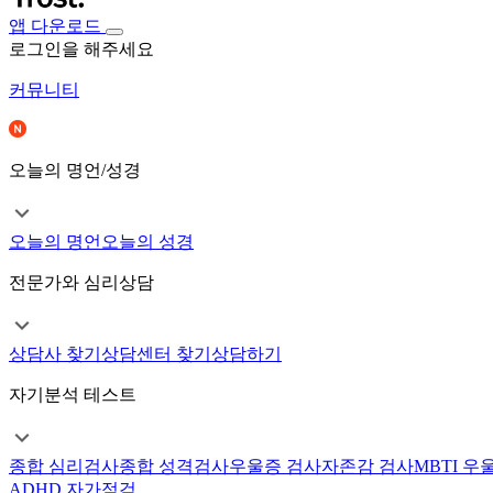
앱 다운로드
로그인을 해주세요
커뮤니티
오늘의 명언/성경
오늘의 명언
오늘의 성경
전문가와 심리상담
상담사 찾기
상담센터 찾기
상담하기
자기분석 테스트
종합 심리검사
종합 성격검사
우울증 검사
자존감 검사
MBTI 우
ADHD 자가점검