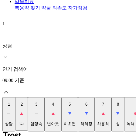
약물치료
복용약 찾기
약물 의존도 자가점검
1
상담
인기 검색어
09:00
기준
1
2
3
4
5
6
7
8
tci
상담
임명숙
번아웃
이초연
허혜정
하용희
성
녹색 