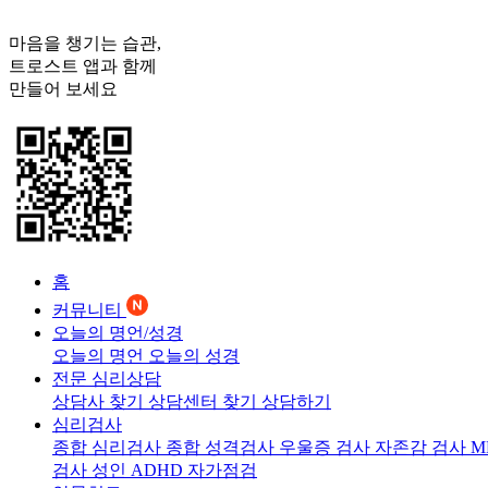
마음을 챙기는 습관,
트로스트
앱과 함께
만들어 보세요
홈
커뮤니티
오늘의 명언/성경
오늘의 명언
오늘의 성경
전문 심리상담
상담사 찾기
상담센터 찾기
상담하기
심리검사
종합 심리검사
종합 성격검사
우울증 검사
자존감 검사
M
검사
성인 ADHD 자가점검