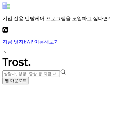
기업 전용 멘탈케어 프로그램
을 도입하고 싶다면?
지금
넛지EAP
이용해보기
앱 다운로드