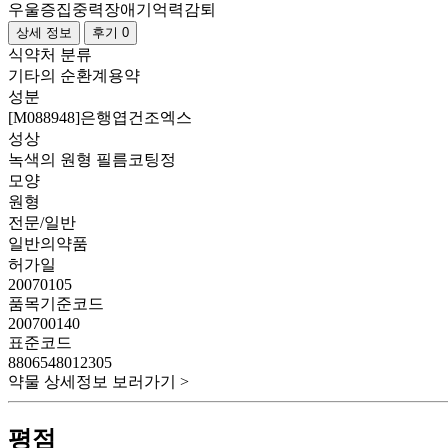
우울증
집중력장애
기억력감퇴
상세 정보
후기 0
식약처 분류
기타의 순환계용약
성분
[M088948]은행엽건조엑스
성상
녹색의 원형 필름코팅정
모양
원형
전문/일반
일반의약품
허가일
20070105
품목기준코드
200700140
표준코드
8806548012305
약물 상세정보 보러가기 >
평점