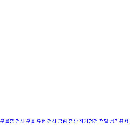
 우울증 검사
우울 유형 검사
공황 증상 자가점검
정밀 성격유형