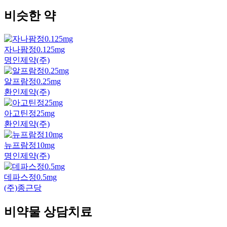
비슷한 약
자나팜정0.125mg
명인제약(주)
알프람정0.25mg
환인제약(주)
아고틴정25mg
환인제약(주)
뉴프람정10mg
명인제약(주)
데파스정0.5mg
(주)종근당
비약물 상담치료