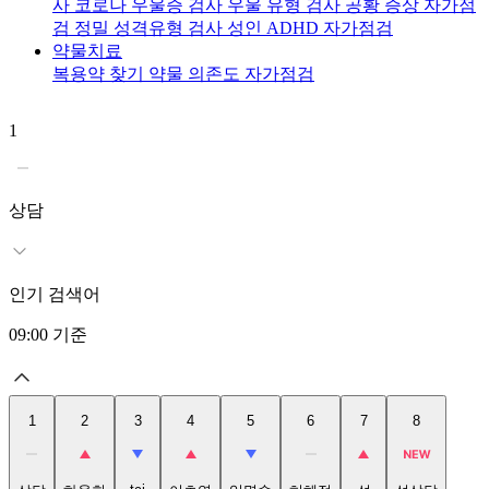
사
코로나 우울증 검사
우울 유형 검사
공황 증상 자가점
검
정밀 성격유형 검사
성인 ADHD 자가점검
약물치료
복용약 찾기
약물 의존도 자가점검
1
2
상담
인기 검색어
09:00
기준
1
2
3
4
5
6
7
8