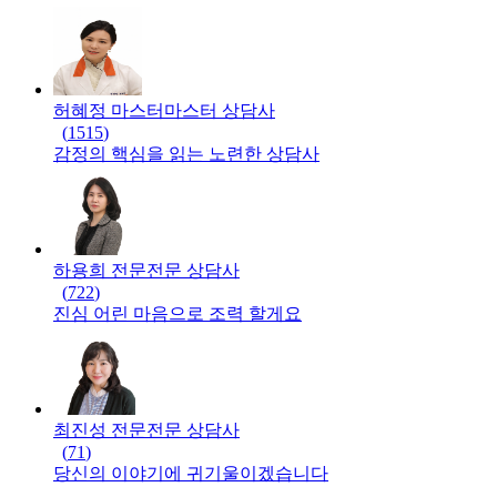
허혜정 마스터
마스터
상담사
(
1515
)
감정의 핵심을 읽는 노련한 상담사
하용희 전문
전문
상담사
(
722
)
진심 어린 마음으로 조력 할게요
최진성 전문
전문
상담사
(
71
)
당신의 이야기에 귀기울이겠습니다