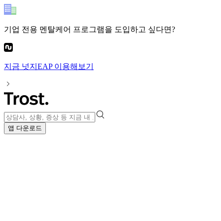
기업 전용 멘탈케어 프로그램
을 도입하고 싶다면?
지금
넛지EAP
이용해보기
앱 다운로드