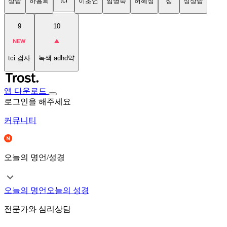
tci
상담
하용희
이초연
임명숙
허혜정
성
성상담
9
10
tci 검사
녹색 adhd약
앱 다운로드
로그인을 해주세요
커뮤니티
오늘의 명언/성경
오늘의 명언
오늘의 성경
전문가와 심리상담