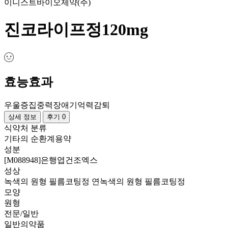
이니스트바이오제약(주)
진코라이프정120mg
효능효과
우울증
집중력장애
기억력감퇴
상세 정보
후기 0
식약처 분류
기타의 순환계용약
성분
[M088948]은행엽건조엑스
성상
녹색의 원형 필름코팅정 연녹색의 원형 필름코팅정
모양
원형
전문/일반
일반의약품