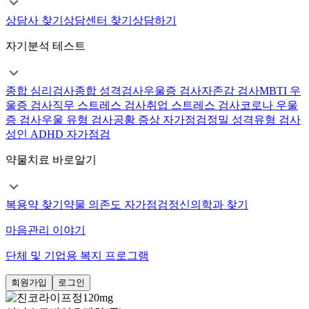
상담사 찾기
상담센터 찾기
상담하기
자기분석 테스트
종합 심리검사
종합 성격검사
우울증 검사
자존감 검사
MBTI 우
울증 검사
직무 스트레스 검사
취업 스트레스 검사
코로나 우울
증 검사
우울 유형 검사
공황 증상 자가점검
정밀 성격유형 검사
성인 ADHD 자가점검
약물치료 바로알기
복용약 찾기
약물 의존도 자가점검
정신의학과 찾기
마음관리 이야기
단체 및 기업용 복지 프로그램
회원가입
로그인