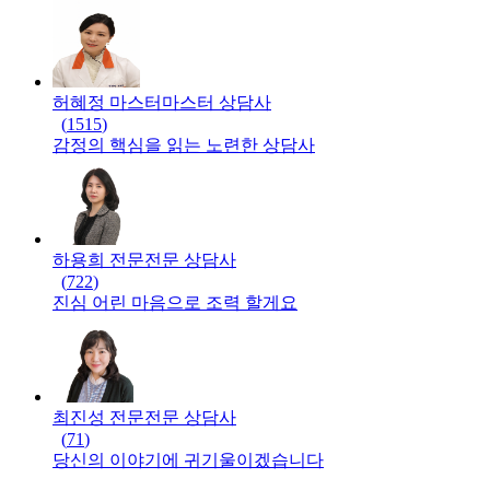
허혜정 마스터
마스터
상담사
(
1515
)
감정의 핵심을 읽는 노련한 상담사
하용희 전문
전문
상담사
(
722
)
진심 어린 마음으로 조력 할게요
최진성 전문
전문
상담사
(
71
)
당신의 이야기에 귀기울이겠습니다