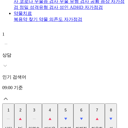
사
코로나 우울증 검사
우울 유형 검사
공황 증상 자가점
검
정밀 성격유형 검사
성인 ADHD 자가점검
약물치료
복용약 찾기
약물 의존도 자가점검
1
2
t
상담
인기 검색어
09:00
기준
1
2
3
4
5
6
7
8