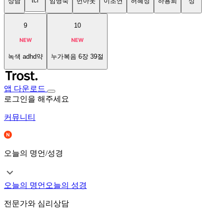
tci
상담
임명숙
번아웃
이초연
허혜정
하용희
성
9
10
녹색 adhd약
누가복음 6장 39절
앱 다운로드
로그인을 해주세요
커뮤니티
오늘의 명언/성경
오늘의 명언
오늘의 성경
전문가와 심리상담