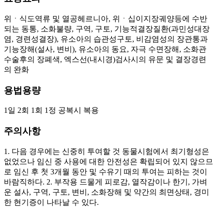
위ㆍ식도역류 및 열공헤르니아, 위ㆍ십이지장궤양등에 수반
되는 동통, 소화불량, 구역, 구토, 기능적결장질환(과민성대장
염, 경련성결장), 유소아의 습관성구토, 비감염성의 장관통과
기능장해(설사, 변비), 유소아의 동요, 자극 수면장해, 소화관
수술후의 장폐색, 엑스선(내시경)검사시의 유문 및 결장경련
의 완화
용법용량
1일 2회 1회 1정 공복시 복용
주의사항
1. 다음 경우에는 신중히 투여할 것 동물시험에서 최기형성은
없었으나 임신 중 사용에 대한 안전성은 확립되어 있지 않으므
로 임신 후 첫 3개월 동안 및 수유기 때의 투여는 피하는 것이
바람직하다. 2. 부작용 드물게 피로감, 열작감이나 한기, 가벼
운 설사, 구역, 구토, 변비, 소화장해 및 약간의 최면상태, 경미
한 현기증이 나타날 수 있다.