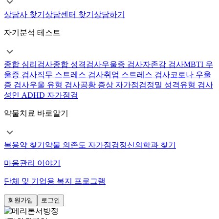
상담사 찾기
상담센터 찾기
상담하기
자기분석 테스트
종합 심리검사
종합 성격검사
우울증 검사
자존감 검사
MBTI 우
울증 검사
직무 스트레스 검사
취업 스트레스 검사
코로나 우울
증 검사
우울 유형 검사
공황 증상 자가점검
정밀 성격유형 검사
성인 ADHD 자가점검
약물치료 바로알기
복용약 찾기
약물 의존도 자가점검
정신의학과 찾기
마음관리 이야기
단체 및 기업용 복지 프로그램
회원가입
로그인