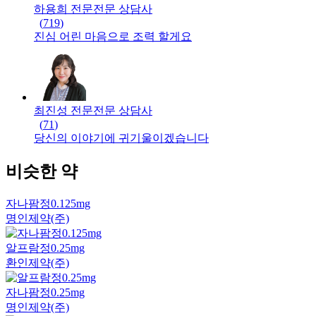
하용희 전문
전문
상담사
(
719
)
진심 어린 마음으로 조력 할게요
최진성 전문
전문
상담사
(
71
)
당신의 이야기에 귀기울이겠습니다
비슷한 약
자나팜정0.125mg
명인제약(주)
알프람정0.25mg
환인제약(주)
자나팜정0.25mg
명인제약(주)