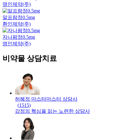
명인제약(주)
알프람정0.5mg
환인제약(주)
자나팜정0.5mg
명인제약(주)
비약물 상담치료
허혜정 마스터
마스터
상담사
(
1515
)
감정의 핵심을 읽는 노련한 상담사