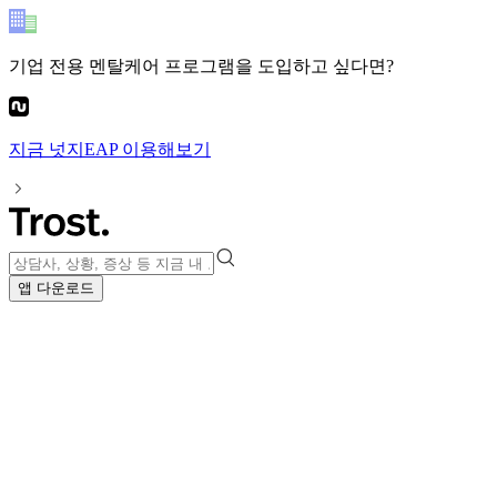
기업 전용 멘탈케어 프로그램
을 도입하고 싶다면?
지금
넛지EAP
이용해보기
앱 다운로드