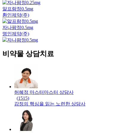
알프람정0.5mg
환인제약(주)
자나팜정0.5mg
명인제약(주)
비약물 상담치료
허혜정 마스터
마스터
상담사
(
1515
)
감정의 핵심을 읽는 노련한 상담사