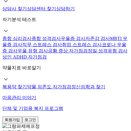
상담사 찾기
상담센터 찾기
상담하기
자기분석 테스트
종합 심리검사
종합 성격검사
우울증 검사
자존감 검사
MBTI 우
울증 검사
직무 스트레스 검사
취업 스트레스 검사
코로나 우울
증 검사
우울 유형 검사
공황 증상 자가점검
정밀 성격유형 검사
성인 ADHD 자가점검
약물치료 바로알기
복용약 찾기
약물 의존도 자가점검
정신의학과 찾기
마음관리 이야기
단체 및 기업용 복지 프로그램
회원가입
로그인