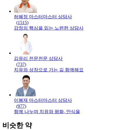
허혜정 마스터
마스터
상담사
(
1515
)
감정의 핵심을 읽는 노련한 상담사
김유리 전문
전문
상담사
(
737
)
치유와 성장으로 가는 길 함께해요
이봉재 마스터
마스터
상담사
(
977
)
함께 나누며 치유와 평화, 안식을
비슷한 약