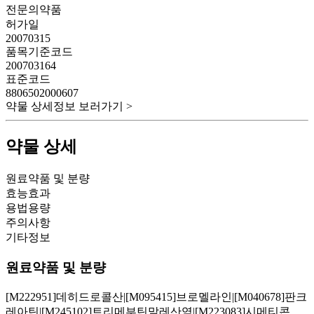
전문의약품
허가일
20070315
품목기준코드
200703164
표준코드
8806502000607
약물 상세정보 보러가기 >
약물 상세
원료약품 및 분량
효능효과
용법용량
주의사항
기타정보
원료약품 및 분량
[M222951]데히드로콜산|[M095415]브로멜라인|[M040678]판크
레아틴|[M245102]트리메부틴말레산염|[M223083]시메티콘