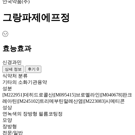
안국약품(주)
그랑파제에프정
효능효과
신경과민
상세 정보
후기 0
식약처 분류
기타의 소화기관용약
성분
[M222951]데히드로콜산|[M095415]브로멜라인|[M040678]판크
레아틴|[M245102]트리메부틴말레산염|[M223083]시메티콘
성상
연녹색의 장방형 필름코팅정
모양
장방형
전문/일반