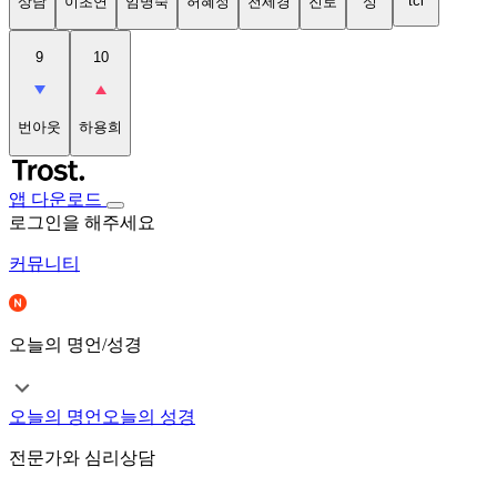
tci
상담
이초연
임명숙
허혜정
천세경
진로
성
9
10
번아웃
하용희
앱 다운로드
로그인을 해주세요
커뮤니티
오늘의 명언/성경
오늘의 명언
오늘의 성경
전문가와 심리상담