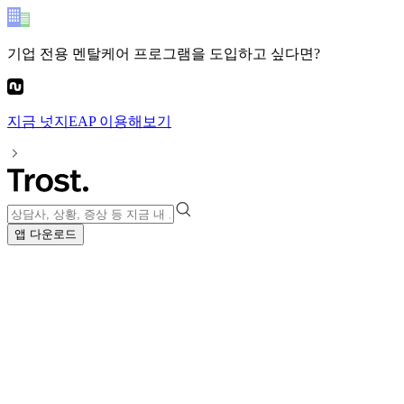
기업 전용 멘탈케어 프로그램
을 도입하고 싶다면?
지금
넛지EAP
이용해보기
앱 다운로드