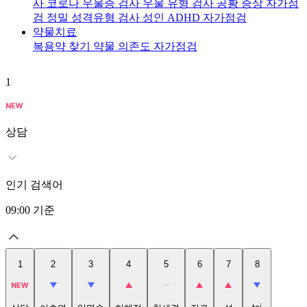
사
코로나 우울증 검사
우울 유형 검사
공황 증상 자가점
검
정밀 성격유형 검사
성인 ADHD 자가점검
약물치료
복용약 찾기
약물 의존도 자가점검
1
2
상담
인기 검색어
09:00
기준
1
2
3
4
5
6
7
8