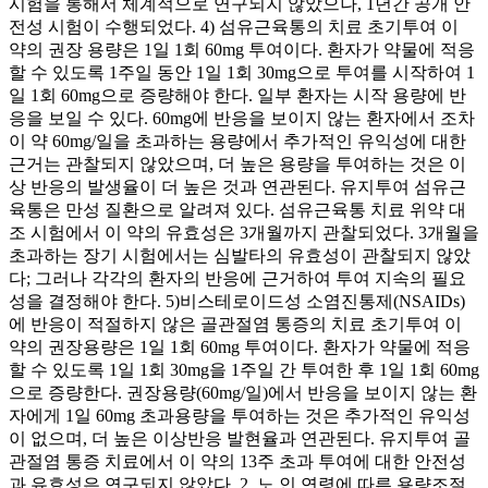
시험을 통해서 체계적으로 연구되지 않았으나, 1년간 공개 안
전성 시험이 수행되었다. 4) 섬유근육통의 치료 초기투여 이
약의 권장 용량은 1일 1회 60mg 투여이다. 환자가 약물에 적응
할 수 있도록 1주일 동안 1일 1회 30mg으로 투여를 시작하여 1
일 1회 60mg으로 증량해야 한다. 일부 환자는 시작 용량에 반
응을 보일 수 있다. 60mg에 반응을 보이지 않는 환자에서 조차
이 약 60mg/일을 초과하는 용량에서 추가적인 유익성에 대한
근거는 관찰되지 않았으며, 더 높은 용량을 투여하는 것은 이
상 반응의 발생율이 더 높은 것과 연관된다. 유지투여 섬유근
육통은 만성 질환으로 알려져 있다. 섬유근육통 치료 위약 대
조 시험에서 이 약의 유효성은 3개월까지 관찰되었다. 3개월을
초과하는 장기 시험에서는 심발타의 유효성이 관찰되지 않았
다; 그러나 각각의 환자의 반응에 근거하여 투여 지속의 필요
성을 결정해야 한다. 5)비스테로이드성 소염진통제(NSAIDs)
에 반응이 적절하지 않은 골관절염 통증의 치료 초기투여 이
약의 권장용량은 1일 1회 60mg 투여이다. 환자가 약물에 적응
할 수 있도록 1일 1회 30mg을 1주일 간 투여한 후 1일 1회 60mg
으로 증량한다. 권장용량(60mg/일)에서 반응을 보이지 않는 환
자에게 1일 60mg 초과용량을 투여하는 것은 추가적인 유익성
이 없으며, 더 높은 이상반응 발현율과 연관된다. 유지투여 골
관절염 통증 치료에서 이 약의 13주 초과 투여에 대한 안전성
과 유효성은 연구되지 않았다. 2. 노 인 연령에 따른 용량조절