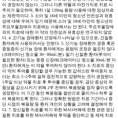
이 권장되지 않는다. 그러나 다른 약물과 마찬가지로 치료 시
주의가 필요하며, 특히 1일 120mg 용량 사용에 대한 임상자료
는 제한적이다. 3. 소아 및 18세 미만의 청소년 안전성과 유효
성에 대해 우려가 있기 때문에 소아 및 18세 미만의 청소년의
주요우울장애의 치료에는 사용해서는 안 된다. 주요우울장애
외의 치료에 대한 이 약의 안전성과 유효성은 연구되지 않았
다. 4. 간기능 장애환자 간장애가 나타날 수 있으므로, 간질환
환자에게 사용되어서는 안된다. 5. 신기능 장애환자 경증 혹은
중등증의 신기능 장애 환자에게는 용량의 조정은 필요치 않다
(크레아티닌 청소율 30~ 80mL/분). 말기 신질환 환자(투석이
필요한 환자) 또는 중증 신장애(크레아티닌 청소율 30mL/분 미
만) 환자에게는 이 약을 투여하지 않아야 한다. 6. 치료의 중단
이 약의 투여를 중단할 경우 가능한 한 갑작스런 투여중지 보
다는 최소 1~2주에 걸쳐 점진적으로 감량하는 것이 권장된다.
1주일 이상 약물 치료 후 투여를 중단할 경우, 금단 증상의 위
험성을 감소시키기 위해 2주 전부터 복용량을 점차 줄이도록
권장한다. 이 기간 동안 복용량을 절반으로 줄이거나 하루 걸
러 복용하도록 한다. 그러나 정확한 방법은 치료 기간이나 중
단 시점의 복용량 등 환자 개인의 상황을 고려해 결정해야 한
다. 7. 정신질환 치료를 하기 위한 MAO저해제 전환 관련 정신
질환 치료를 위한 MAO저해제 투약을 중단하고 동 제제 치료