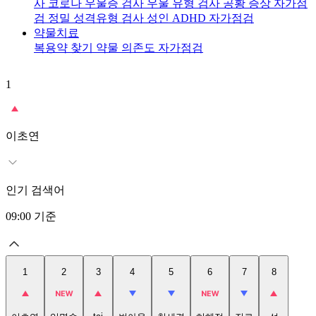
사
코로나 우울증 검사
우울 유형 검사
공황 증상 자가점
검
정밀 성격유형 검사
성인 ADHD 자가점검
약물치료
복용약 찾기
약물 의존도 자가점검
1
2
이초연
인기 검색어
09:00
기준
1
2
3
4
5
6
7
8