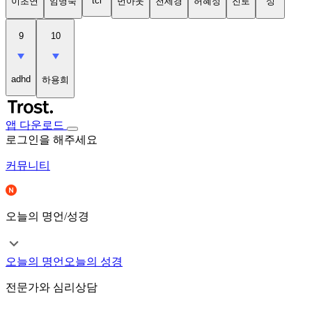
tci
이초연
임명숙
번아웃
천세경
허혜정
진로
성
9
10
adhd
하용희
앱 다운로드
로그인을 해주세요
커뮤니티
오늘의 명언/성경
오늘의 명언
오늘의 성경
전문가와 심리상담