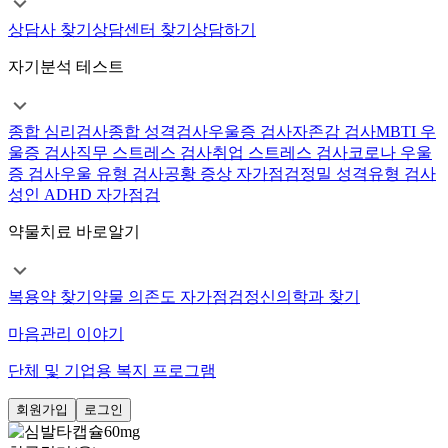
상담사 찾기
상담센터 찾기
상담하기
자기분석 테스트
종합 심리검사
종합 성격검사
우울증 검사
자존감 검사
MBTI 우
울증 검사
직무 스트레스 검사
취업 스트레스 검사
코로나 우울
증 검사
우울 유형 검사
공황 증상 자가점검
정밀 성격유형 검사
성인 ADHD 자가점검
약물치료 바로알기
복용약 찾기
약물 의존도 자가점검
정신의학과 찾기
마음관리 이야기
단체 및 기업용 복지 프로그램
회원가입
로그인