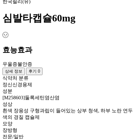
한국릴리(유)
심발타캡슐60mg
효능효과
우울증
불안증
상세 정보
후기 0
식약처 분류
정신신경용제
성분
[M258603]둘록세틴염산염
성상
흰색 장용성 구형과립이 들어있는 상부 청색, 하부 노란 연두
색의 경질 캡슐제
모양
장방형
전문/일반