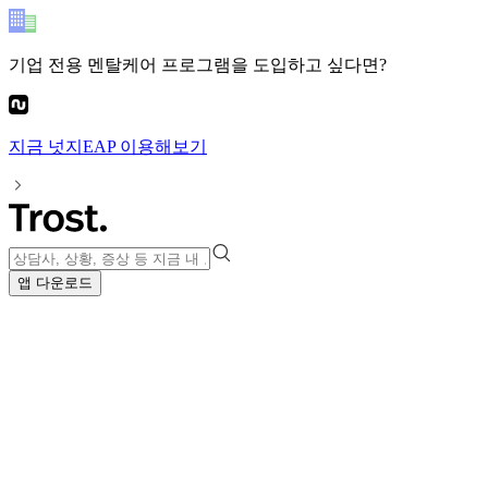
기업 전용 멘탈케어 프로그램
을 도입하고 싶다면?
지금
넛지EAP
이용해보기
앱 다운로드