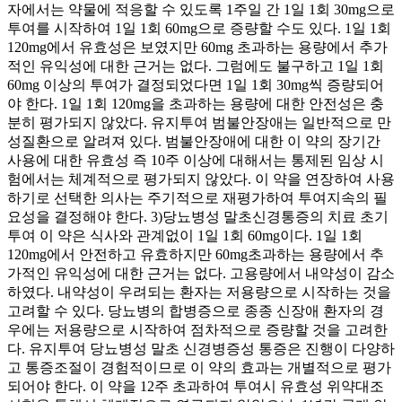
자에서는 약물에 적응할 수 있도록 1주일 간 1일 1회 30mg으로
투여를 시작하여 1일 1회 60mg으로 증량할 수도 있다. 1일 1회
120mg에서 유효성은 보였지만 60mg 초과하는 용량에서 추가
적인 유익성에 대한 근거는 없다. 그럼에도 불구하고 1일 1회
60mg 이상의 투여가 결정되었다면 1일 1회 30mg씩 증량되어
야 한다. 1일 1회 120mg을 초과하는 용량에 대한 안전성은 충
분히 평가되지 않았다. 유지투여 범불안장애는 일반적으로 만
성질환으로 알려져 있다. 범불안장애에 대한 이 약의 장기간
사용에 대한 유효성 즉 10주 이상에 대해서는 통제된 임상 시
험에서는 체계적으로 평가되지 않았다. 이 약을 연장하여 사용
하기로 선택한 의사는 주기적으로 재평가하여 투여지속의 필
요성을 결정해야 한다. 3)당뇨병성 말초신경통증의 치료 초기
투여 이 약은 식사와 관계없이 1일 1회 60mg이다. 1일 1회
120mg에서 안전하고 유효하지만 60mg초과하는 용량에서 추
가적인 유익성에 대한 근거는 없다. 고용량에서 내약성이 감소
하였다. 내약성이 우려되는 환자는 저용량으로 시작하는 것을
고려할 수 있다. 당뇨병의 합병증으로 종종 신장애 환자의 경
우에는 저용량으로 시작하여 점차적으로 증량할 것을 고려한
다. 유지투여 당뇨병성 말초 신경병증성 통증은 진행이 다양하
고 통증조절이 경험적이므로 이 약의 효과는 개별적으로 평가
되어야 한다. 이 약을 12주 초과하여 투여시 유효성 위약대조