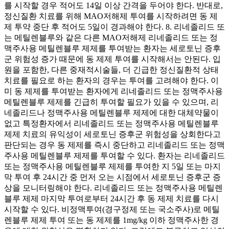
를 시작할 경우 적어도 14일 이상 간격을 두어야 한다. 반대로,
정신질환 치료를 위해 MAO저해제 투여를 시작하려면 동 제
제 투약 중단 후 적어도 5일이 경과해야 한다. 8. 리네졸리드 또
는 메틸렌블루와 같은 다른 MAO저해제 리네졸리드 또는 정
맥주사용 메틸렌블루 제제를 투여받는 환자는 세로토닌 증후
군 위험성 증가 때문에 동 제제 투여를 시작해서는 안된다. 입
원을 포함한, 다른 중재적시술들, 더 긴급한 정신질환적 상태
치료를 필요로 하는 환자의 경우는 투여를 고려해야 한다. 이
미 동 제제를 투여받는 환자에게 리네졸리드 또는 정맥주사용
메틸렌블루 제제를 긴급히 투여할 필요가 있을 수 있으며, 리
네졸리드나 정맥주사용 메틸렌블루 제제에 대한 대체약물이
없고 특정환자에서 리네졸리드 또는 정맥주사용 메틸렌블루
제제 치료의 유익성이 세로토닌 증후군 위험성을 상회한다고
판단되는 경우 동 제제를 즉시 중단하고 리네졸리드 또는 정맥
주사용 메틸렌블루 제제를 투여할 수 있다. 환자는 리네졸리드
또는 정맥주사용 메틸렌블루 제제를 투여한 지 5일 또는 마지
막 투여 후 24시간 중 먼저 오는 시점에서 세로토닌 증후군 증
상을 모니터링해야 한다. 리네졸리드 또는 정맥주사용 메틸렌
블루 제제 마지막 투여로부터 24시간 후 동 제제 치료를 다시
시작할 수 있다. 비정맥투여(경구정제 또는 국소주사)로 메틸
렌블루 제제 투여 또는 동 제제를 1mg/kg 이하 정맥주사한 경