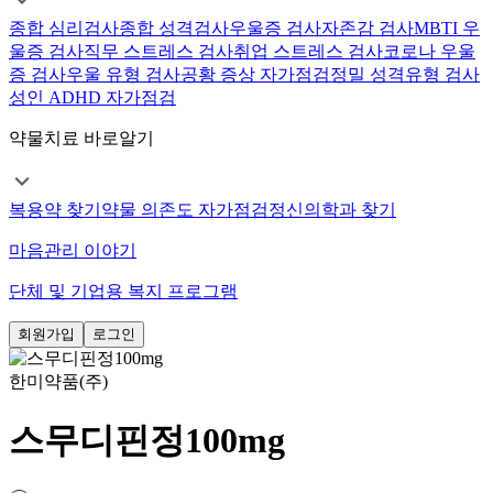
종합 심리검사
종합 성격검사
우울증 검사
자존감 검사
MBTI 우
울증 검사
직무 스트레스 검사
취업 스트레스 검사
코로나 우울
증 검사
우울 유형 검사
공황 증상 자가점검
정밀 성격유형 검사
성인 ADHD 자가점검
약물치료 바로알기
복용약 찾기
약물 의존도 자가점검
정신의학과 찾기
마음관리 이야기
단체 및 기업용 복지 프로그램
회원가입
로그인
한미약품(주)
스무디핀정100mg