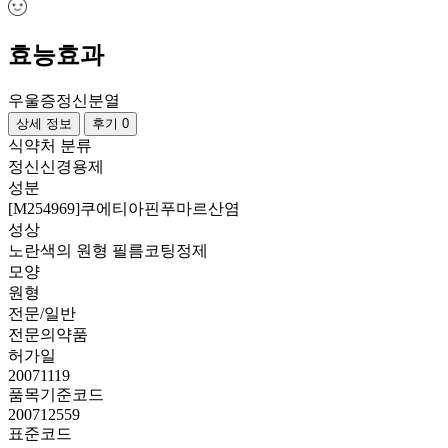
효능효과
우울증
정신분열
상세 정보
후기 0
식약처 분류
정신신경용제
성분
[M254969]쿠에티아핀푸마르산염
성상
노란색의 원형 필름코팅정제
모양
원형
전문/일반
전문의약품
허가일
20071119
품목기준코드
200712559
표준코드