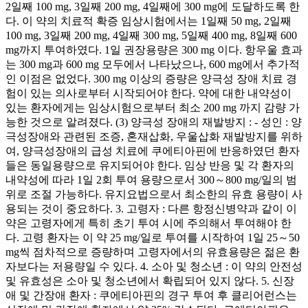
2일째 100 mg, 3일째 200 mg, 4일째에 300 mg에 도달하도록 한
다. 이 약의 치료적 확증 임상시험에서는 1일째 50 mg, 2일째
100 mg, 3일째 200 mg, 4일째 300 mg, 5일째 400 mg, 8일째 600
mg까지 투여하였다. 1일 권장용량은 300 mg 이다. 항우울 효과
는 300 mg과 600 mg 모두에서 나타났으나, 600 mg에서 추가적
인 이점은 없었다. 300 mg 이상의 증량은 양극성 장애 치료 경
험이 있는 의사로부터 시작되어야 한다. 약에 대한 내약성이
있는 환자에게는 임상시험으로부터 최소 200 mg 까지 감량 가
능한 것으로 알려졌다. (3) 양극성 장애의 재발방지 : - 성인 : 양
극성장애와 관련된 조증, 혼재삽화, 우울삽화 재발방지를 위하
여, 양극성장애의 급성 치료에 쿠에티아핀에 반응하였던 환자
들은 동일용량으로 유지되어야 한다. 임상 반응 및 각 환자의
내약성에 따라 1일 2회 투여 용량으로서 300～800 mg/일의 범
위로 조절 가능하다. 유지요법으로서 최소한의 유효 용량이 사
용되는 것이 중요하다. 3. 고령자 : 다른 항정신병약과 같이 이
약은 고령자에게 특히 초기 투여 시에 주의해서 투여해야 한
다. 고령 환자는 이 약 25 mg/일로 투여를 시작하여 1일 25～50
mg씩 점차적으로 증량하며 고령자에서의 유효용량은 젊은 환
자보다는 저용량일 수 있다. 4. 소아 및 청소년 : 이 약의 안전성
및 유효성은 소아 및 청소년에서 확립되어 있지 않다. 5. 신장
애 및 간장애 환자 : 쿠에티아핀의 경구 투여 후 클리어런스는