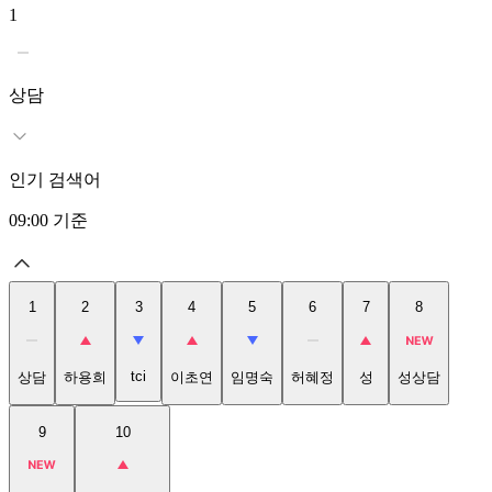
1
2
상담
인기 검색어
09:00
기준
1
2
3
4
5
6
7
8
tci
상담
하용희
이초연
임명숙
허혜정
성
성상담
9
10