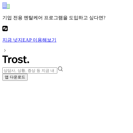
기업 전용 멘탈케어 프로그램
을 도입하고 싶다면?
지금
넛지EAP
이용해보기
앱 다운로드