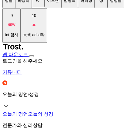
tci
상담
하용희
이초연
임명숙
허혜정
성
성상담
9
10
tci 검사
녹색 adhd약
앱 다운로드
로그인을 해주세요
커뮤니티
오늘의 명언/성경
오늘의 명언
오늘의 성경
전문가와 심리상담