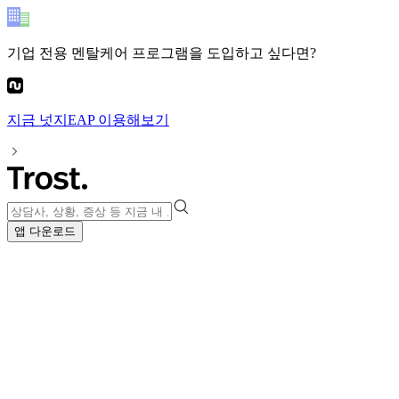
기업 전용 멘탈케어 프로그램
을 도입하고 싶다면?
지금
넛지EAP
이용해보기
앱 다운로드