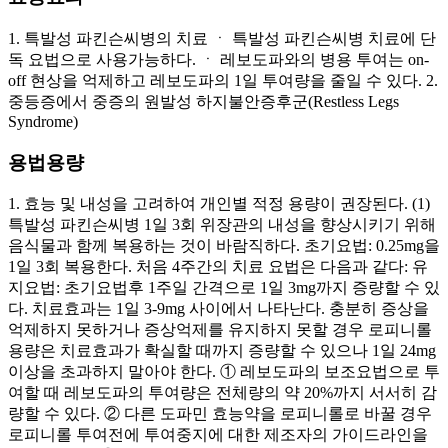
1. 특발성 파킨슨씨병의 치료 ㆍ 특발성 파킨슨씨병 치료에 단
독 요법으로 사용가능하다. ㆍ 레보도파와의 병용 투여는 on-
off 현상을 억제하고 레보도파의 1일 투여량을 줄일 수 있다. 2.
중등증에서 중증의 원발성 하지불안증후군(Restless Legs
Syndrome)
용법용량
1. 효능 및 내성을 고려하여 개인별 적정 용량이 권장된다. (1)
특발성 파킨슨씨병 1일 3회 위장관의 내성을 향상시키기 위해
음식물과 함께 복용하는 것이 바람직하다. 초기요법: 0.25mg을
1일 3회 복용한다. 처음 4주간의 치료 요법은 다음과 같다: 유
지요법: 초기요법후 1주일 간격으로 1일 3mg까지 증량할 수 있
다. 치료효과는 1일 3-9mg 사이에서 나타난다. 충분히 증상을
억제하지 못하거나 증상억제를 유지하지 못할 경우 로피니롤
용량은 치료효과가 확실할 때까지 증량할 수 있으나 1일 24mg
이상을 초과하지 말아야 한다. ① 레보도파의 보조요법으로 투
여할 때 레보도파의 투여량은 전체량의 약 20%까지 서서히 감
량할 수 있다. ② 다른 도파민 효능약을 로피니롤로 바꿀 경우
로피니롤 투여전에 투여중지에 대한 제조자의 가이드라인을