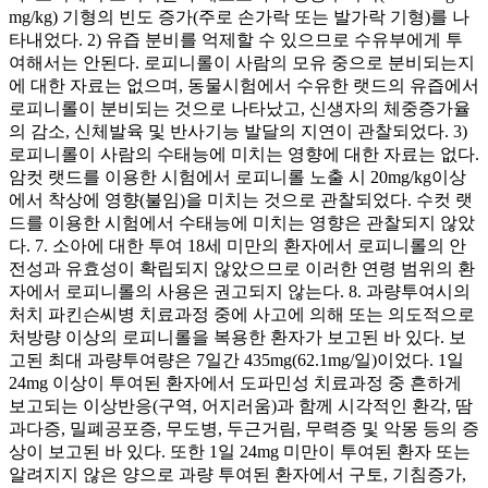
mg/kg) 기형의 빈도 증가(주로 손가락 또는 발가락 기형)를 나
타내었다. 2) 유즙 분비를 억제할 수 있으므로 수유부에게 투
여해서는 안된다. 로피니롤이 사람의 모유 중으로 분비되는지
에 대한 자료는 없으며, 동물시험에서 수유한 랫드의 유즙에서
로피니롤이 분비되는 것으로 나타났고, 신생자의 체중증가율
의 감소, 신체발육 및 반사기능 발달의 지연이 관찰되었다. 3)
로피니롤이 사람의 수태능에 미치는 영향에 대한 자료는 없다.
암컷 랫드를 이용한 시험에서 로피니롤 노출 시 20mg/kg이상
에서 착상에 영향(불임)을 미치는 것으로 관찰되었다. 수컷 랫
드를 이용한 시험에서 수태능에 미치는 영향은 관찰되지 않았
다. 7. 소아에 대한 투여 18세 미만의 환자에서 로피니롤의 안
전성과 유효성이 확립되지 않았으므로 이러한 연령 범위의 환
자에서 로피니롤의 사용은 권고되지 않는다. 8. 과량투여시의
처치 파킨슨씨병 치료과정 중에 사고에 의해 또는 의도적으로
처방량 이상의 로피니롤을 복용한 환자가 보고된 바 있다. 보
고된 최대 과량투여량은 7일간 435mg(62.1mg/일)이었다. 1일
24mg 이상이 투여된 환자에서 도파민성 치료과정 중 흔하게
보고되는 이상반응(구역, 어지러움)과 함께 시각적인 환각, 땀
과다증, 밀폐공포증, 무도병, 두근거림, 무력증 및 악몽 등의 증
상이 보고된 바 있다. 또한 1일 24mg 미만이 투여된 환자 또는
알려지지 않은 양으로 과량 투여된 환자에서 구토, 기침증가,