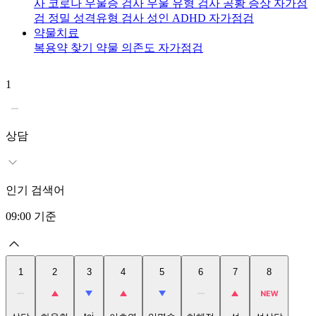
사
코로나 우울증 검사
우울 유형 검사
공황 증상 자가점
검
정밀 성격유형 검사
성인 ADHD 자가점검
약물치료
복용약 찾기
약물 의존도 자가점검
1
2
상담
인기 검색어
09:00
기준
1
2
3
4
5
6
7
8