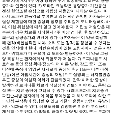
료를 시작한지 4주 이상 경과한 후에 발생하였고 최근의 용량
증가와 연관이 있다. 5) 도파민 효능약은 용량증가 기간동안
전신 혈압조절 손상으로 기립성 저혈압이 나타날 수 있다. 따
라서 도파민 효능약을 투여받고 있는 파킨슨씨병 환자들은 기
립성 저혈압에 대한 증상과 징후를 주의깊게 모니터링해야 하
며, 이런 위험성에 대해 알고 있어야 한다. 기립성 저혈압은 대
부분의 경우 치료를 시작한지 4주 이상 경과한 후 발생하였고
최근의 용량증가와 연관이 있다. 6) 환자들은 이 약을 복용할
때 환각(비현실적인 시야, 소리 또는 감각)을 경험할 수 있다는
것을 인지해야 한다. 파킨슨씨병이 있는 고령자에서 젊은 사람
보다 위험도가 더 높으며 엘-도파와 병용하거나 이 약을 고용
량 복용하는 환자에게서 위험도가 더 높다. 7) 로피니롤로 치
료하는 동안 증상 확대(증상의 더 이른 발현, 강도 증가 또는
이전에 증상이 없었던 사지로의 증상의 확산) 또는 이른 아침
반동(이른 아침시간에 증상의 재발)으로 설명되는 하지불안증
후군 증상의 역설적 악화가 관찰되었다. 만약 이러한 증상이
발생하면 로피니롤 치료의 적절성이 검토되어야 하고, 용량 조
절 또는 치료 중단이 고려될 수 있다. 8) 레보도파로 치료중인
파킨슨씨병 환자에게 이 약을 투여했을 때 레보도파에 의한 도
파민성 부작용이 증강될 수 있고 기존의 운동이상증이 유발되
거나 악화될 수 있다. 레보도파를 감량하면 이러한 부작용이
개선될 수도 있다. 9) 약물의 급격한 감량 및 중지, 또는 도파민