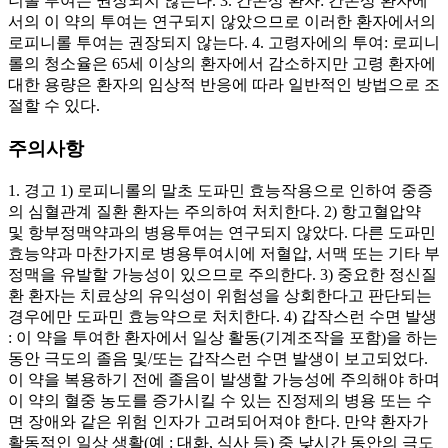
니롤 투여는 권장되지 않는다. 3. 간손상 환자: 간손상 환자에
서의 이 약의 투여는 연구되지 않았으므로 이러한 환자에서의
로피니롤 투여는 권장되지 않는다. 4. 고령자에의 투여: 로피니
롤의 청소율은 65세 이상의 환자에서 감소하지만 고령 환자에
대한 용량은 환자의 임상적 반응에 따라 일반적인 방법으로 조
절할 수 있다.
주의사항
1. 경고 1) 로피니롤의 말초 도파민 효능작용으로 인하여 중증
의 심혈관계 질환 환자는 주의하여 처치한다. 2) 항고혈압약
및 항부정맥약과의 병용투여는 연구되지 않았다. 다른 도파민
효능약과 마찬가지로 병용투여시에 저혈압, 서맥 또는 기타 부
정맥을 유발할 가능성이 있으므로 주의한다. 3) 중요한 정신질
환 환자는 치료상의 유익성이 위험성을 상회한다고 판단되는
경우에만 도파민 효능약으로 처치한다. 4) 갑작스런 수면 발생
: 이 약을 투여한 환자에서 일상 활동(기계조작을 포함)을 하는
동안 극도의 졸음 및/또는 갑작스런 수면 발생이 보고되었다.
이 약을 복용하기 전에 졸음이 발생할 가능성에 주의해야 하며
이 약의 혈중 농도를 증가시킬 수 있는 진정제의 병용 또는 수
면 장애와 같은 위험 인자가 고려되어져야 한다. 만약 환자가
활동적인 일상 생활(예 : 대화, 식사 등) 중 낮시간 동안의 극도