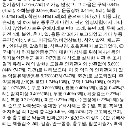
현기증이 1.77%(77례)로 가장 많았고, 그 다음은 구역 0.94%
(41례), 소화불량 0.69%(30례), 운동장해 0.44%(19례), 복통
0.37%(16례), 착란 0.34%(15례)의 순으로 나타났다. 이중 파킨
슨씨병 및 하지불안증후군에 대한 시판전 임상시험에서 나타
나지 않았던 새로운 유해사례로 변비 15례, 불면 8례, 무력 5례,
진전 4례, 불안, 혼미, 열, 흉통 각 3례가 보고되었고 기타 부종,
근긴장이상, 빈뇨, 미각도착, 비정상보행, 착각, 발진, 배뇨곤
란, 안면부종, 말초허혈, 식욕부진, 호흡곤란이 보고되었다. ②
국내에서 하지불안증후군에 대한 재심사를 위하여 4년 동안
하지불안증후군 환자 747명을 대상으로 실시한 시판 후 조사
결과 유해사례의 발현빈도율은 인과관계와 상관없이 5.89%
(44례/747례, 71건)로 나타났으며, 이 중 약과의 인과관계가 있
는 약물유해반응은 5.76%(43례/747례, 69건)로 보고되었다. 주
약물유해반응은 불면 1.74%(13례), 구역 1.34%(10례), 어지러
움 1.07%(8례), 구토 0.80%(6례), 흉통 0.40%(3례), 졸음 0.40%(3
례), 감각이상 0.40%(3례), 두통 0.40%(3례), 체중감소 0.27%(2
례), 복통 0.27%(2례), 피로 0.27%(2례), 수면장애 0.27%(2례) 등
의 순으로 나타났다. 중대한 유해사례는 충수염, 복통, 흑색변,
어지러움 각 1건씩 총 4건(0.40%, 3례/747례)가 보고되었으며,
이중 충수염은 약물과 인과관계가 없었다. 예상치 못한 유해사
례는 체중감소 2례, 갈증, 안구통증, 충수염, 침분비증가, 흑색