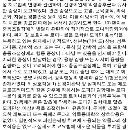
성 치료법의 변경과 관련하여, 신경이완제 악성증후군과 유사
한 증상이 보고되었다. 관련 증상으로는 고열, 근육경직, 의식
변화, 자율신경불안증 등이 있다. 이를 예방하기 위하여, 이 약
의 치료를 종료할 때에는 서서히 감량하도록 한다. 10) 환자는
충동조절장애의 발달과 관련하여 정기적으로 모니터링되어야
한다. 환자 및 보호자는 로피니롤을 포함한 도파민 효능약을
복용하고 있는 환자에서 병적도박, 성본능(리비도) 상승, 성욕
과다증, 강박적 소비 또는 구매, 폭식 및 강박적 섭식을 포함한
충동조절장애의 행동 증상이 나타날 수 있음을 인지해야 한다.
이러한 증상이 발달하는 경우, 용량 감량 또는 서서히 용량을
감량하는 것이 고려되어야 한다. 충동조절장애는 특히 고용량
에서 주로 보고되었고, 감량 또는 치료 중단 후에는 대체로 회
복되었다. 몇몇 사례에서, 강박행동의 병력과 같은 위험요인이
존재하였다. 5. 상호작용 1) 신경이완약 및 설피리드 또는 메토
클로프라미드와 같은 중추에 작용하는 도파민 길항제는 로피
니롤의 효과를 줄일 수 있으므로 로피니롤과의 병용투여는 피
한다. 2) 돔페리돈은 말초에 작용하는 도파민 길항제로 말초
도파민성 이상반응을 조절하는 데 유용하다. 투여량 조절이 필
요한 레보도파 또는 돔페리돈과의 약물동태학적 상호작용은
없었다. 일반적으로 파킨슨씨병 치료에 사용되는 약물과의 상
호작용은 없으나 실제로 치료요법에 새로운 약물을 투여할 경