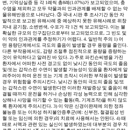
변, 기억상실증 등 각 1례씩 총8례(1.07%)가 보고되었으며, 충
수염을 제외하고 모두 약물과의 인과관계를 배제할 수 없는 약
물유해반응으로 나타났다. ③ 국내 시판 후 조사기간 동안 자
발적으로 보고된 유해사례 중 예상하지 못한 유해사례로 위창
자내 공기참, 소변변색, 수포가 각 1건 씩 보고되었다. 이는 불
확실한 규모의 인구집단으로부터 보고되었으므로, 그 빈도 및
이 약의 인과관계를 추정하기가 어렵다. 4. 일반적 주의 1) 어
떤 용량단계에서도 극도의 졸음이 발생할 경우 용량을 줄인다.
다른 부작용에서도, 감량 조절후 점진적으로 용량을 증량하는
것이 유익하다고 알려진 바 있다. 2) 주로 파킨슨씨병을 가진
환자에서 어떠한 사전 경고도 없이 낮시간 동안의 극도의 졸음
및/또는 갑작스런 수면이 발생할 가능성이 있음을 환자에게 알
려주어야 하며 운전 또는 기계 조작시 이러한 부작용이 발생할
경우 위험함을 주의시킨다. 낮시간 동안의 극도의 졸음 및/또
는 갑작스런 수면이 발생한다면 이러한 재발증상 및 졸음이 해
결될 때까지 운전을 하거나 손상된 각성 능력으로 인해 심각한
상해나 사망을 야기할 수 있는 활동(즉, 기계조작)을 하지 않도
록 환자에게 주의시킨다. 3) 이 약은 신경이완제에 의한 정좌
불능증 또는 이차성 하지불안증후군(예: 신부전, 철결핍성 빈
혈 또는 임신에 의한 경우)의 치료에 사용해서는 안된다. 4) 때
때로 서맥과 관련 있는 실신이 발생하였는데 대부분의 경우 치