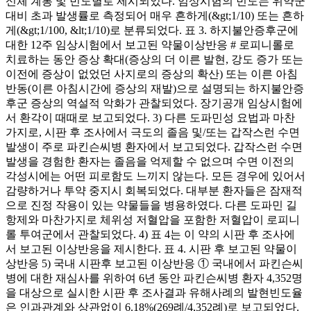
신체 계통 및 빈도별로 제시되었다. 임상시험의 빈도는 위약군
대비 초과 발생률로 측정되어 매우 흔하게(&gt;1/10) 또는 흔하
게(&gt;1/100, &lt;1/10)로 분류되었다. 표 3. 하지불안증후군에
대한 12주 임상시험에서 보고된 약물이상반응 # 로피니롤로
치료하는 동안 증상 확대(증상의 더 이른 발현, 강도 증가 또는
이전에 증상이 없었던 사지로의 증상의 확산) 또는 이른 아침
반동(이른 아침시간에 증상의 재발)으로 설명되는 하지불안증
후군 증상의 역설적 악화가 관찰되었다. 장기공개 임상시험에
서 환각이 때때로 보고되었다. 3) 다른 도파민성 요법과 마찬
가지로, 시판 후 조사에서 극도의 졸음 및/또는 갑작스런 수면
발생이 주로 파킨슨씨병 환자에서 보고되었다. 갑작스런 수면
발생을 경험한 환자는 졸음을 억제할 수 없으며 수면 이전의
각성시에는 어떤 피로함도 느끼지 않는다. 모든 경우에 있어서
감량하거나 투약 중지시 회복되었다. 대부분 환자들은 잠재적
으로 진정 작용이 있는 약물들을 병용하였다. 다른 도파민 길
항제와 마찬가지로 체위성 저혈압을 포함한 저혈압이 로피니
롤 투여군에서 관찰되었다. 4) 표 4는 이 약의 시판 후 조사에
서 보고된 이상반응을 제시한다. 표 4. 시판 후 보고된 약물이
상반응 5) 국내 시판후 보고된 이상반응 ① 국내에서 파킨슨씨
병에 대한 재심사를 위하여 6년 동안 파킨슨씨병 환자 4,352명
을 대상으로 실시한 시판 후 조사결과 유해사례의 발현빈도율
은 인과관계와 상관없이 6.18%(269례/4,352례)로 보고되었다.