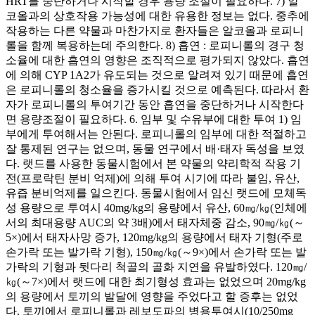
HRT를 중단하거나 시작할 경우 용량 조절이 필요하다. 7) 알
코올과의 상호작용 가능성에 대한 유용한 정보는 없다. 중추에
작용하는 다른 약물과 마찬가지로 환자들은 알코올과 로피니
롤을 함께 복용하는데 주의한다. 8) 흡연 : 로피니롤의 경구 청
소율에 대한 흡연의 영향은 조직적으로 평가되지 않았다. 흡연
에 의해 CYP 1A2가 유도되는 것으로 알려져 있기 때문에 흡연
은 로피니롤의 청소율을 증가시킬 것으로 예측된다. 따라서 환
자가 로피니롤의 투여기간 동안 흡연을 중단하거나 시작한다
면 용량조절이 필요하다. 6. 임부 및 수유부에 대한 투여 1) 임
부에게 투여해서는 안된다. 로피니롤의 임부에 대한 적절하고
잘 통제된 연구는 없으며, 동물 연구에서 배·태자 독성을 보였
다. 랫드를 사용한 동물시험에서 본 약물의 약리학적 작용 기
전(프로락틴 분비 억제)에 의해 투여 시기에 따라 불임, 유산,
유즙 분비억제를 일으킨다. 동물시험에서 임신 랫드에 모체독
성 용량으로 투여시 40mg/kg의 용량에서 유산, 60㎎/㎏(인체에
서의 최대용량 AUC의 약 3배)에서 태자체중 감소, 90㎎/㎏(～
5×)에서 태자사망 증가, 120mg/kg의 용량에서 태자 기형(주로
손가락 또는 발가락 기형), 150㎎/㎏(～9×)에서 손가락 또는 발
가락의 기형과 뒷다리 척골의 골화 지연을 유발하였다. 120㎎/
㎏(～7×)에서 랫드에 대한 최기형성 효과는 없었으며 20mg/kg
의 용량에서 토끼의 발달에 영향을 주었다고 할 증후는 없었
다. 토끼에서 로피니롤과 레보도파의 병용투여시(10/250mg