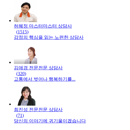
허혜정 마스터
마스터
상담사
(
1515
)
감정의 핵심을 읽는 노련한 상담사
김애경 전문
전문
상담사
(
320
)
고통에서 벗어나 행복하기를...
최진성 전문
전문
상담사
(
71
)
당신의 이야기에 귀기울이겠습니다