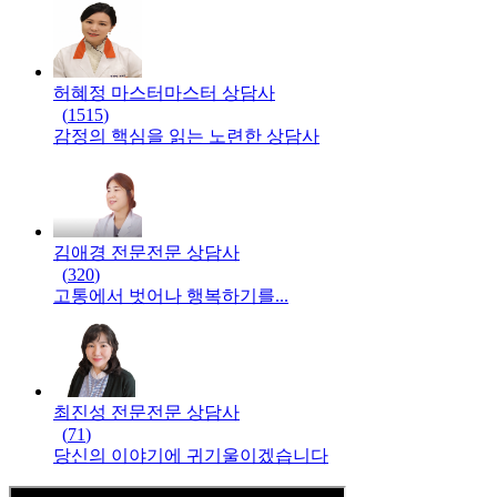
허혜정 마스터
마스터
상담사
(
1515
)
감정의 핵심을 읽는 노련한 상담사
김애경 전문
전문
상담사
(
320
)
고통에서 벗어나 행복하기를...
최진성 전문
전문
상담사
(
71
)
당신의 이야기에 귀기울이겠습니다