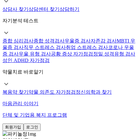
상담사 찾기
상담센터 찾기
상담하기
자기분석 테스트
종합 심리검사
종합 성격검사
우울증 검사
자존감 검사
MBTI 우
울증 검사
직무 스트레스 검사
취업 스트레스 검사
코로나 우울
증 검사
우울 유형 검사
공황 증상 자가점검
정밀 성격유형 검사
성인 ADHD 자가점검
약물치료 바로알기
복용약 찾기
약물 의존도 자가점검
정신의학과 찾기
마음관리 이야기
단체 및 기업용 복지 프로그램
회원가입
로그인