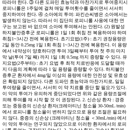
따라야 한다. ③ 다른 도파민 효능약과 마찬가지로 투여중지시
로피니롤은 1주일에 걸쳐 매일 투여횟수를 줄이면서 서서히
중지하여야 한다. ④ 소아에의 투여: 파킨슨씨병은 소아에서는
발생하지 않는다. 따라서 이 집단의 로피니롤 사용에 대한 연
구는 보고된 바 없으며 소아에 투여해서는 안된다. (2) 원발성
하지불안증후군 로피니롤은 1일 1회 취침 전 복용하여야 하며
취침1~3시간 전에 복용한다. 초기요법(1주) : 초기 권장용량은
2일 동안 0.25mg 1일 1회 취침 1~3시간 전에 복용한다. 이 용량
에서 내약성이 양호하다면 투여 3일째부터 투여 첫 주의 마지
막 날(투여 7일 째) 까지 1일 1회 0.5mg 까지 증량할 수 있다. 유
지요법(2주부터) : 초기 요법 후 최적 치료반응에 도달할 때까
지 다음의 계획에 따라 1 일 용량을 증량할 수 있다. 하지불안
증후군 환자에서 4mg/일 이상의 용량에 대한 안전성 및 유효성
은 확립되지 않았다. 다른 도파민 효능약과 마찬가지로, 일일
투여량을 줄이면서, 서서히 이 약 치료를 중단 할 필요가 있다.
이 약의 투여가 유의하게 중단되었다면 위와 같은 용량조절에
의해 투여를 재 시작 할 것 이 권장된다. 2. 신손상 환자 : 경증
또는 중등증의 신손상 환자(크레아티닌 청소율 30-50mL /min)
에서 로피니롤 청소율이 변하지 않으므로 용량 조절은 필요하
지 않다. 중증의 신손상 (크레아티닌 청소율 ＜30mL/min) 에서
이 약의 투여는 연구되지 않았으므로 이러한 환자에서의 로피