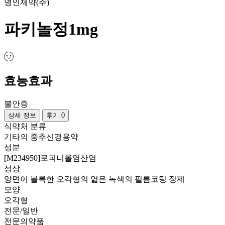
명인제약(주)
파키놀정1mg
효능효과
불안증
상세 정보
후기 0
식약처 분류
기타의 중추신경용약
성분
[M234950]로피니롤염산염
성상
양면이 볼록한 오각형의 엷은 녹색의 필름코팅 정제
모양
오각형
전문/일반
전문의약품