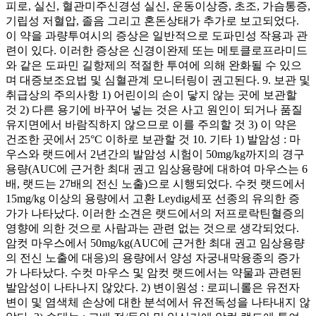
피로, 실신, 혈관미주신경성 실신, 운동이상증, 초조, 가슴통증,
기립성 저혈압, 졸음 그리고 혼돈상태가 추가로 보고되었다.
이 약을 과량투여시의 증상은 일반적으로 도파민성 작용과 관
련이 있다. 이러한 증상은 신경이완제 또는 메토클로프라미드
와 같은 도파민 길항제의 적절한 투여에 의해 완화될 수 있으
며 대증보조요법 및 심혈관계 모니터링이 권고된다. 9. 보관 및
취급상의 주의사항 1) 어린이의 손이 닿지 않는 곳에 보관할
것 2) 다른 용기에 바꾸어 넣는 것은 사고 원인이 되거나 품질
유지면에서 바람직하지 않으므로 이를 주의할 것 3) 이 약은
건조한 곳에서 25°C 이하로 보관할 것 10. 기타 1) 발암성 : 마
우스와 랫드에서 2년간의 발암성 시험이 50mg/kg까지의 경구
용량(AUC에 근거한 최대 권고 임상용량에 대하여 마우스는 6
배, 랫드는 27배의 전신 노출)으로 시행되었다. 수컷 랫드에서
15mg/kg 이상의 용량에서 고환 Leydig세포 선종의 유의한 증
가가 나타났다. 이러한 소견은 랫드에서의 저프로락틴혈증의
영향에 의한 것으로 사람과는 관련 없는 것으로 생각되었다.
암컷 마우스에서 50mg/kg(AUC에 근거한 최대 권고 임상용량
의 전신 노출에 대응)의 용량에서 양성 자궁내막융종의 증가
가 나타났다. 수컷 마우스 및 암컷 랫드에서는 약물과 관련된
발암성이 나타나지 않았다. 2) 변이원성 : 로피니롤은 유전자
변이 및 염색체 손상에 대한 분석에서 유전독성을 나타내지 않