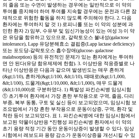
의 졸음 또는 수면이 발생하는 경우에는 일반적으로 이 약의
투여를 중지해야 하며 투여를 지속할 경우에는 운전과 다른 잠
재적으로 위험한 활동을 하지 않도록 주의해야 한다. 2. 다음
환자에는 투여하지 말 것 1) 로피니롤 또는 이 약의 성분에 과
민한 환자 2) 임부, 수유부 및 임신가능성이 있는 여성 3) 이 약
은 유당을 함유하고 있으므로, 갈락토오스 불내성(galactose
intolerance), Lapp 유당분해효소 결핍증(Lapp lactase deficiency)
또는 포도당-갈락토오스 흡수장애(glucose- galactose
malabsorption) 등의 유전적인 문제가 있는 환자에게는 투여하
면 안 된다(유당 함유제제에 한함). 3. 이상반응 적응증별로 나
타난 이상반응은 다음과 같으며 발생빈도는 매우 흔하게
(&gt;1/10), 흔하게(&gt;1/100, &lt;1/10), 때때로(&gt;1/1,000,
&lt;1/100), 드물게(&gt;1/10,000, &lt;1/1,000), 매우 드물게
(&lt;1/10,000)로 구분하였다. 1) 특발성 파킨슨씨병 임상시험
① 초기투여 환자에서 가장 흔한 부작용으로 구역, 졸음, 다리
부종, 복부 동통, 구토 및 실신 등이 보고되었으며, 임상시험 보
조요법에서 가장 흔한 부작용으로 운동이상증, 구역, 환각 및
착란 등이 보고되었다. 표 1. 파킨슨씨병에 대한 임상시험에서
보고된 약물이상반응 *진행성 파킨슨씨병 환자에서 이 약의
초기 용량 적정 기간 동안 운동이상증이 발생할 수 있다. 임상
시험에서 레보도파 용량 감소가 운동이상증을 개선시킬 수 있