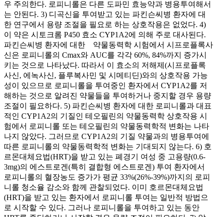
우 주의한다. 로피니롤은 다른 도파민 효능약과 병용투여해서
는 안된다. 3) 디곡신을 투여받고 있는 파킨슨씨병 환자에 대
한 연구에서 용량 조절을 필요로 하는 상호작용은 없었다. 4)
이 약은 시토크롬 P450 효소 CYP1A2에 의해 주로 대사된다.
파킨슨씨병 환자에 대한 약물동력학 시험에서 시프로플록사
신은 로피니롤의 Cmax와 AUC를 각각 60%, 84%까지 증가시
키는 것으로 나타났다. 따라서 이 효소의 저해제(시프로플록
사신, 에녹사신, 플루복사민 및 시메티딘)와의 상호작용 가능
성이 있으므로 로피니롤을 투여중인 환자에서 CYP1A2를 저
해하는 것으로 알려진 약물들을 투여하거나 중지할 경우 용량
조절이 필요하다. 5) 파킨슨씨병 환자에 대한 로피니롤과 대표
적인 CYP1A2의 기질인 테오필린의 약물동력학 상호작용 시
험에서 로피니롤 또는 테오필린의 약물동력학적 변화는 나타
나지 않았다. 그러므로 CYP1A2의 기질 약물과의 병용투여에
따른 로피니롤의 약물동력학적 변화는 기대되지 않는다. 6) 호
르몬대체요법(HRT)을 받고 있는 폐경기 여성 중 고용량(0.6-
3mg)의 에스트로겐(특히 결합형 에스트로겐) 투여 환자에서
로피니롤의 혈장농도 증가가 평균 33%(26%-39%)까지의 로피
니롤 청소율 감소와 함께 관찰되었다. 이미 호르몬대체요법
(HRT)을 받고 있는 환자에서 로피니롤 투여는 일반적 방법으
로 시작할 수 있다. 그러나 로피니롤을 투여하고 있는 동안