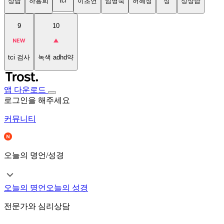
tci
상담
하용희
이초연
임명숙
허혜정
성
성상담
9
10
tci 검사
녹색 adhd약
앱 다운로드
로그인을 해주세요
커뮤니티
오늘의 명언/성경
오늘의 명언
오늘의 성경
전문가와 심리상담