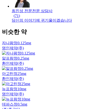
최진성 전문
전문
상담사
(
71
)
당신의 이야기에 귀기울이겠습니다
비슷한 약
자나팜정0.125mg
명인제약(주)
알프람정0.25mg
환인제약(주)
아고틴정25mg
환인제약(주)
뉴프람정10mg
명인제약(주)
데파스정0.5mg