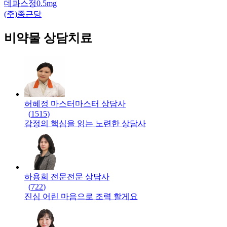
데파스정0.5mg
(주)종근당
비약물 상담치료
허혜정 마스터
마스터
상담사
(
1515
)
감정의 핵심을 읽는 노련한 상담사
하용희 전문
전문
상담사
(
722
)
진심 어린 마음으로 조력 할게요