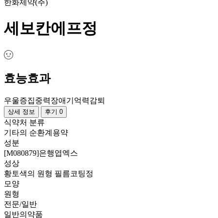
한화제약(주)
세보칸에프정
효능효과
우울증
집중력장애
기억력감퇴
상세 정보
후기 0
식약처 분류
기타의 순환계용약
성분
[M080879]은행엽엑스
성상
황토색의 원형 필름코팅정
모양
원형
전문/일반
일반의약품