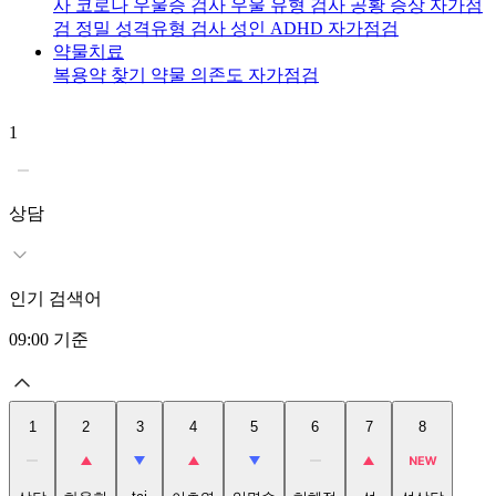
사
코로나 우울증 검사
우울 유형 검사
공황 증상 자가점
검
정밀 성격유형 검사
성인 ADHD 자가점검
약물치료
복용약 찾기
약물 의존도 자가점검
1
2
상담
인기 검색어
09:00
기준
1
2
3
4
5
6
7
8