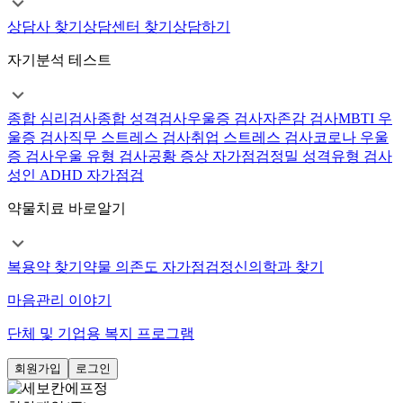
상담사 찾기
상담센터 찾기
상담하기
자기분석 테스트
종합 심리검사
종합 성격검사
우울증 검사
자존감 검사
MBTI 우
울증 검사
직무 스트레스 검사
취업 스트레스 검사
코로나 우울
증 검사
우울 유형 검사
공황 증상 자가점검
정밀 성격유형 검사
성인 ADHD 자가점검
약물치료 바로알기
복용약 찾기
약물 의존도 자가점검
정신의학과 찾기
마음관리 이야기
단체 및 기업용 복지 프로그램
회원가입
로그인