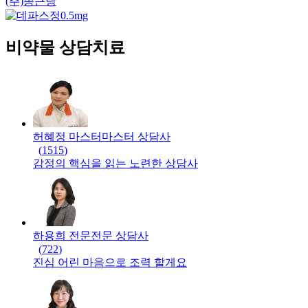
(주)종근당
비약물 상담치료
허혜정 마스터
마스터
상담사
(
1515
)
감정의 핵심을 읽는 노련한 상담사
하용희 전문
전문
상담사
(
722
)
진심 어린 마음으로 조력 할게요