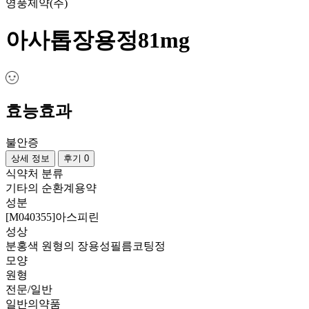
영풍제약(주)
아사톱장용정81mg
효능효과
불안증
상세 정보
후기 0
식약처 분류
기타의 순환계용약
성분
[M040355]아스피린
성상
분홍색 원형의 장용성필름코팅정
모양
원형
전문/일반
일반의약품