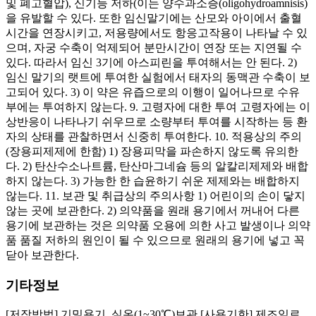
및 폐고혈압), 신기능 저하(이는 양수과소증(oligohydroamnisis)
을 유발할 수 있다. 또한 임신말기에는 산모와 아이에서 출혈
시간을 연장시키고, 저용량에서도 항응고작용이 나타날 수 있
으며, 자궁 수축이 억제되어 분만시간이 연장 또는 지연될 수
있다. 따라서 임신 3기에 아스피린을 투여해서는 안 된다. 2)
임신 말기의 랫트에 투여한 실험에서 태자의 동맥관 수축이 보
고되어 있다. 3) 이 약은 유즙으로의 이행이 일어나므로 수유
부에는 투여하지 않는다. 9. 고령자에 대한 투여 고령자에는 이
상반응이 나타나기 쉬우므로 소량부터 투여를 시작하는 등 환
자의 상태를 관찰하면서 신중히 투여한다. 10. 적용상의 주의
(장용피제제에 한함) 1) 장용피막을 파손하지 않도록 유의한
다. 2) 탄산수소나트륨, 탄산마그네슘 등의 알칼리제제와 배합
하지 않는다. 3) 가능한 한 습윤하기 쉬운 제제와는 배합하지
않는다. 11. 보관 및 취급상의 주의사항 1) 어린이의 손이 닿지
않는 곳에 보관한다. 2) 의약품을 원래 용기에서 꺼내어 다른
용기에 보관하는 것은 의약품 오용에 의한 사고 발생이나 의약
품 품질 저하의 원인이 될 수 있으므로 원래의 용기에 넣고 꼭
닫아 보관한다.
기타정보
[저장방법] 기밀용기, 실온(1~30℃)보관 [사용기한] 제조일로