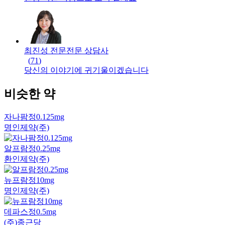
최진성 전문
전문
상담사
(
71
)
당신의 이야기에 귀기울이겠습니다
비슷한 약
자나팜정0.125mg
명인제약(주)
알프람정0.25mg
환인제약(주)
뉴프람정10mg
명인제약(주)
데파스정0.5mg
(주)종근당