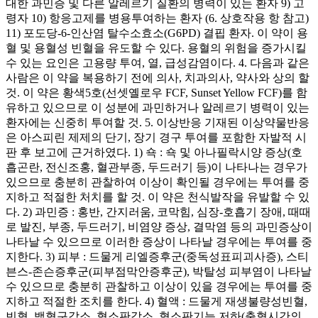
대한 과민증 및 다른 알레르기 질환의 병력이 있는 환자 9) 고
령자 10) 항응고제를 병용투여하는 환자 (6. 상호작용 항 참고)
11) 포도당-6-인산염 탈수소효소(G6PD) 결핍 환자. 이 약이 용
혈 및 용혈성 빈혈을 유도할 수 있다. 용혈의 위험을 증가시킬
수 있는 요인은 고용량 투여, 열, 급성감염이다. 4. 다음과 같은
사람은 이 약을 복용하기 전에 의사, 치과의사, 약사와 상의 할
것. 이 약은 황색5호(선셋옐로우 FCF, Sunset Yellow FCF)를 함
유하고 있으므로 이 성분에 과민하거나 알레르기 병력이 있는
환자에는 신중히 투여할 것. 5. 이상반응 기재된 이상약물반응
은 아스피린 제제의 단기, 장기 경구 투여를 포함한 자발적 시
판 후 보고에 근거하였다. 1) 쇽 : 쇽 및 아나필락시양 증상(호
흡곤란, 전신조홍, 혈관부종, 두드러기 등)이 나타나는 경우가
있으므로 충분히 관찰하여 이상이 확인될 경우에는 투여를 중
지하고 적절한 처치를 할 것. 이 약은 천식발작을 유발할 수 있
다. 2) 과민증 : 홍반, 간지러움, 코막힘, 심장-호흡기 장애, 때때
로 발진, 부종, 두드러기, 비염양 증상, 결막염 등의 과민증상이
나타날 수 있으므로 이러한 증상이 나타날 경우에는 투여를 중
지한다. 3) 피부 : 드물게 리엘증후군(중독성표피괴사증), 스티
븐스-존슨증후군(피부점막안증후군), 박탈성 피부염이 나타날
수 있으므로 충분히 관찰하고 이상이 있을 경우에는 투여를 중
지하고 적절한 조치를 한다. 4) 혈액 : 드물게 재생불량성빈혈,
빈혈, 백혈구감소, 혈소판감소, 혈소판기능 저하(출혈시간의