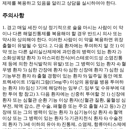
제제를 복용하고 있음을 알리고 상담을 실시하여야 한다.
주의사항
1. 경고 매일 세잔 이상 정기적으로 술을 마시는 사람이 이 약
이나 다른 해열진통제를 복용해야 할 경우 반드시 의사 또는
약사와 상의해야 한다. 이러한 사람이 이 약을 복용하면 위장
출혈이 유발될 수 있다. 2. 다음 환자에는 투여하지 말 것 1) 이
약 또는 다른 살리실산제제에 과민증의 병력이 있는 환자 2)
소화성궤양 환자 3) 아스피린천식(비스테로이드성 소염진통
제 등에 의한 천식발작의 유발) 또는 그 병력이 있는 환자 4) 혈
우병 환자 5) 심한 간장애 환자 6) 심한 신장애 환자 7) 심한 심
기능부전 환자 8) 출혈 경향이 있는 환자 9) 일주일 동안 메토
트렉세이트 15밀리그람(15mg/주) 이상의 용량을 병용 투여하
는 환자 10) 임신 3기에 해당하는 임부 (7. 임부 및 수유부에 대
한 투여 항 참고) 3. 다음 환자에는 신중히 투여할 것 1) 신장애
환자 또는 심혈관 순환 기능 이상 환자(신혈관 질환, 울혈성 심
부전, 체액 감소, 큰 수술, 패혈증 또는 주요 출혈 사고 등) 2) 간
장애 또는 그의 병력이 있는 환자 3) 심기능이상 환자 4) 혈액
이상 또는 그 병력이 있는 환자 5) 기관지천식 환자 6) 수술전
의 환자 7) 3세 이하의 유아 8) 진통제, 소염제, 항류마티스제에