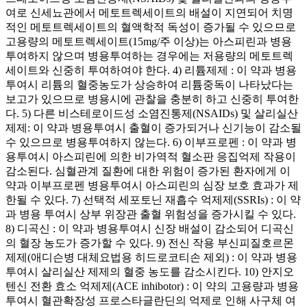
여로 신세뇨관에서 메토트렉세이트의 배설이 지연되어 치명
적인 메토트렉세이트의 혈액학적 독성이 증가될 수 있으므로
고용량의 메토트렉세이트(15mg/주 이상)는 아스피린과 병용
투여하지 않으며 병용투여하는 경우에는 저용량의 메토트렉
세이트와 신중히 투여하여야 한다. 4) 리튬제제 : 이 약과 병용
투여시 리튬의 혈중농도가 상승하여 리튬중독이 나타났다는
보고가 있으므로 병용시에 관찰을 충분히 하고 신중히 투여한
다. 5) 다른 비스테로이드성 소염진통제(NSAIDs) 및 살리실산
제제: 이 약과 병용투여시 출혈이 증가되거나 신기능이 감소될
수 있으므로 병용투여하지 않는다. 6) 이부프로펜 : 이 약과 병
용투여시 아스피린에 의한 비가역적 혈소판 응집억제 작용이
감소된다. 심혈관계 질환에 대한 위험이 증가된 환자에게 이
약과 이부프로펜 병용투여시 아스피린의 심장 보호 효과가 제
한될 수 있다. 7) 선택적 세포토닌 재흡수 억제제(SSRIs) : 이 약
과 병용 투여시 상부 위장관 출혈 위험성을 증가시킬 수 있다.
8) 디곡신 : 이 약과 병용투여시 신장 배설이 감소되어 디곡신
의 혈장 농도가 증가할 수 있다. 9) 전신 작용 부신피질호르몬
제제(애디슨병 대체요법용 히드로코티손 제외) : 이 약과 병용
투여시 살리실산 제제의 혈중 농도를 감소시킨다. 10) 안지오
텐신 전환 효소 억제제(ACE inhibotor) : 이 약의 고용량과 병용
투여시 혈관확장성 프로스타글란딘의 억제로 인해 사구체 여