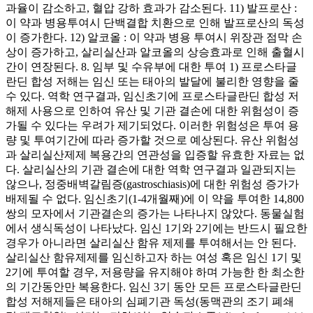
과율이 감소하고, 혈압 강하 효과가 감소된다. 11) 발프로산 :
이 약과 병용투여시 단백결합 치환으로 인해 발프로산의 독성
이 증가한다. 12) 알코올 : 이 약과 병용 투여시 위장관 점막 손
상이 증가하고, 살리실산과 알코올의 상승효과로 인해 출혈시
간이 연장된다. 8. 임부 및 수유부에 대한 투여 1) 프로스타글
란딘 합성 저해는 임신 또는 태아의 발달에 불리한 영향을 줄
수 있다. 역학 연구결과, 임신초기에 프로스타글란딘 합성 저
해제 사용으로 인하여 유산 및 기관 결손에 대한 위험성이 증
가될 수 있다는 우려가 제기되었다. 이러한 위험성은 투여 용
량 및 투여기간에 따라 증가할 것으로 예상된다. 유산 위험성
과 살리실산제제 복용간의 연관성을 입증할 유효한 자료는 없
다. 살리실산의 기관 결손에 대한 역학 연구결과 일관되지는
않으나, 정중배벽갈림증(gastroschiasis)에 대한 위험성 증가가
배제될 수 없다. 임신초기(1-4개월째)에 이 약을 투여한 14,800
쌍의 모자에서 기관결손의 증가는 나타나지 않았다. 동물실험
에서 생식독성이 나타났다. 임신 1기와 2기에는 반드시 필요한
경우가 아니라면 살리실산 함유 제제를 투여해서는 안 된다.
살리실산 함유제제를 임신하고자 하는 여성 혹은 임신 1기 및
2기에 투여할 경우, 저용량을 유지해야 하며 가능한 한 최소한
의 기간동안만 복용한다. 임신 3기 동안 모든 프로스타글란딘
합성 저해제들은 태아의 심폐기관 독성(동맥관의 조기 폐쇄