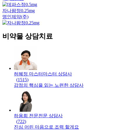
자나팜정0.25mg
명인제약(주)
비약물 상담치료
허혜정 마스터
마스터
상담사
(
1515
)
감정의 핵심을 읽는 노련한 상담사
하용희 전문
전문
상담사
(
722
)
진심 어린 마음으로 조력 할게요