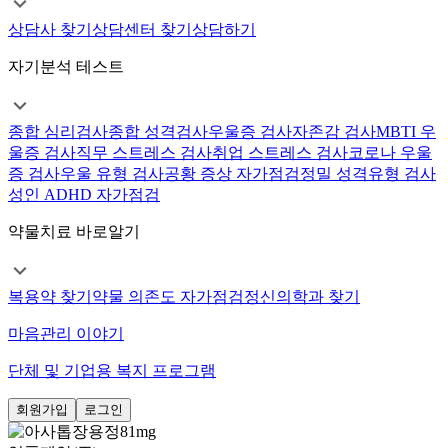
상담사 찾기
상담센터 찾기
상담하기
자기분석 테스트
종합 심리검사
종합 성격검사
우울증 검사
자존감 검사
MBTI 우
울증 검사
직무 스트레스 검사
취업 스트레스 검사
코로나 우울
증 검사
우울 유형 검사
공황 증상 자가점검
정밀 성격유형 검사
성인 ADHD 자가점검
약물치료 바로알기
복용약 찾기
약물 의존도 자가점검
정신의학과 찾기
마음관리 이야기
단체 및 기업용 복지 프로그램
회원가입
로그인