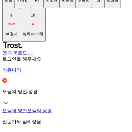
tci
상담
하용희
이초연
임명숙
허혜정
성
성상담
9
10
tci 검사
녹색 adhd약
앱 다운로드
로그인을 해주세요
커뮤니티
오늘의 명언/성경
오늘의 명언
오늘의 성경
전문가와 심리상담