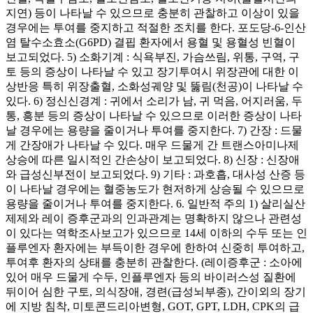
지연) 등이 나타날 수 있으므로 충분히 관찰하고 이상이 있을
경우에는 투여를 중지하고 적절한 조치를 한다. 포도당-6-인산
염 탈수소효소(G6PD) 결핍 환자에서 용혈 및 용혈성 빈혈이
보고되었다. 5) 소화기계 : 식욕부진, 가슴쓰림, 위통, 구역, 구
토 등의 증상이 나타날 수 있고 장기투여시 위장관에 대한 이
상반응 특히 위장출혈, 소화성궤양 및 뚫림(천공)이 나타날 수
있다. 6) 정신신경계 : 귀에서 소리가 남, 귀 먹음, 어지러움, 두
통, 흥분 등의 증상이 나타날 수 있으므로 이러한 증상이 나타
날 경우에는 용량을 줄이거나 투여를 중지한다. 7) 간장 : 드물
게 간장애가 나타날 수 있다. 매우 드물게 간 트랜스아미나제
상승에 따른 일시적인 간손상이 보고되었다. 8) 신장 : 신장애
와 급성신부전이 보고되었다. 9) 기타 : 과호흡, 대사성 산증 등
이 나타날 경우에는 혈중농도가 현저하게 상승될 수 있으므로
용량을 줄이거나 투여를 중지한다. 6. 일반적 주의 1) 살리실산
제제와 레이 증후군과의 인과관계는 명확하지 않으나 관련성
이 있다는 역학조사보고가 있으므로 14세 이하의 수두 또는 인
플루엔자 환자에는 부득이한 경우에 한하여 신중히 투여하고,
투여후 환자의 상태를 충분히 관찰한다. (레이증후군 : 소아에
있어 매우 드물게 수두, 인플루엔자 등의 바이러스성 질환에
뒤이어 심한 구토, 의식장애, 경련(급성뇌부종), 간이외의 장기
에 지방 침착, 미토콘드리아변형, GOT, GPT, LDH, CPK의 급