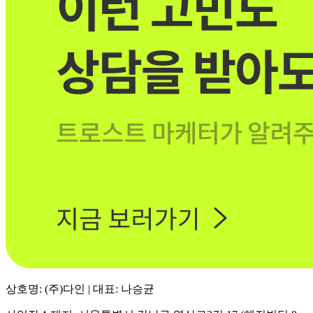
상호명: (주)다인 | 대표: 나승균