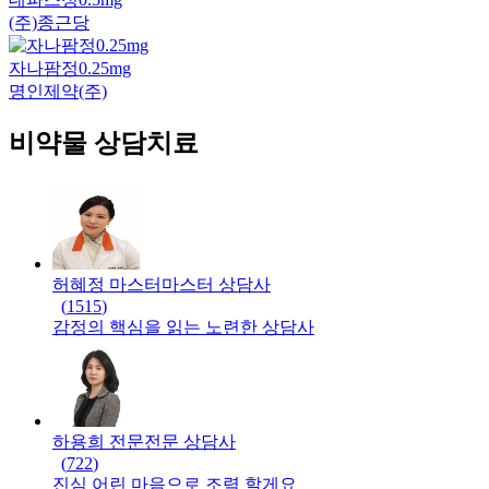
(주)종근당
자나팜정0.25mg
명인제약(주)
비약물 상담치료
허혜정 마스터
마스터
상담사
(
1515
)
감정의 핵심을 읽는 노련한 상담사
하용희 전문
전문
상담사
(
722
)
진심 어린 마음으로 조력 할게요