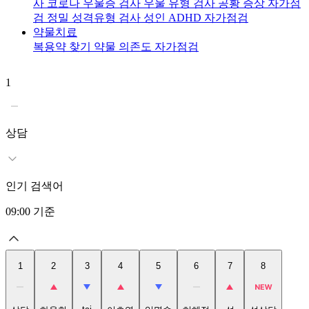
사
코로나 우울증 검사
우울 유형 검사
공황 증상 자가점
검
정밀 성격유형 검사
성인 ADHD 자가점검
약물치료
복용약 찾기
약물 의존도 자가점검
1
2
상담
인기 검색어
09:00
기준
1
2
3
4
5
6
7
8