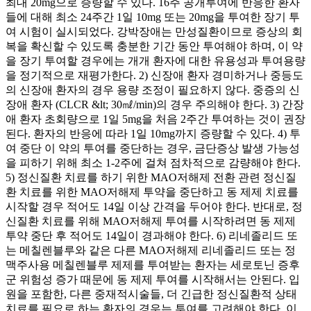
최대 20mg으로 증량할 수 있다. 16주 공개투여에 반응한 환자
들에 대해 최소 24주간 1일 10mg 또는 20mg을 투여한 장기 투
여 시험이 실시되었다. 강박장애는 만성질환이므로 증상의 회
복을 확신할 수 있도록 충분한 기간 동안 투여해야 하며, 이 약
을 장기 투여할 경우에는 개개 환자에 대한 유용성과 투여용량
을 정기적으로 재평가한다. 2) 신장애 환자 경미하거나 중등도
의 신장애 환자의 경우 용량 조정이 필요하지 않다. 중증의 신
장애 환자 (CLCR &lt; 30㎖/min)의 경우 주의해야 한다. 3) 간장
애 환자 초회량으로 1일 5mg을 처음 2주간 투여하는 것이 권장
된다. 환자의 반응에 따라 1일 10mg까지 증량할 수 있다. 4) 투
여 중단 이 약의 투여를 중단하는 경우, 금단증상 발생 가능성
을 피하기 위해 최소 1-2주에 걸쳐 점차적으로 감량해야 한다.
5) 정신질환 치료를 하기 위한 MAO저해제 전환 관련 정신질
환 치료를 위한 MAO저해제 투약을 중단하고 동 제제 치료를
시작할 경우 적어도 14일 이상 간격을 두어야 한다. 반대로, 정
신질환 치료를 위해 MAO저해제 투여를 시작하려면 동 제제
투약 중단 후 적어도 14일이 경과해야 한다. 6) 리네졸리드 또
는 메칠렌블루와 같은 다른 MAO저해제 리네졸리드 또는 정
맥주사용 메칠렌블루 제제를 투여받는 환자는 세로토닌 증후
군 위험성 증가 때문에 동 제제 투여를 시작해서는 안된다. 입
원을 포함한, 다른 중재적시술들, 더 긴급한 정신질환적 상태
치료를 필요로 하는 환자의 경우는 투여를 고려해야 한다. 이