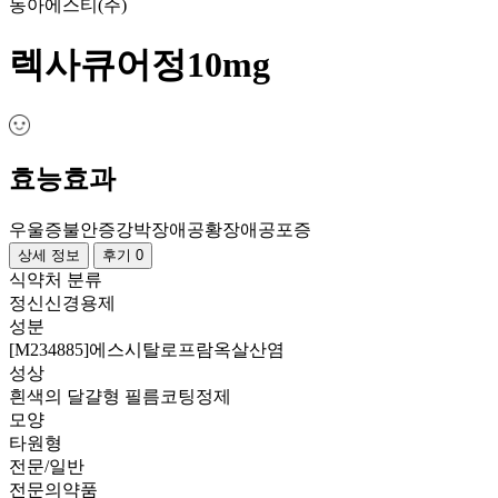
동아에스티(주)
렉사큐어정10mg
효능효과
우울증
불안증
강박장애
공황장애
공포증
상세 정보
후기 0
식약처 분류
정신신경용제
성분
[M234885]에스시탈로프람옥살산염
성상
흰색의 달걀형 필름코팅정제
모양
타원형
전문/일반
전문의약품