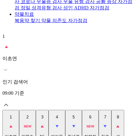
사
코로나 우울증 검사
우울 유형 검사
공황 증상 자가점
검
정밀 성격유형 검사
성인 ADHD 자가점검
약물치료
복용약 찾기
약물 의존도 자가점검
1
2
이초연
인기 검색어
09:00
기준
1
2
3
4
5
6
7
8