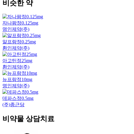
비슷한 약
자나팜정0.125mg
명인제약(주)
알프람정0.25mg
환인제약(주)
아고틴정25mg
환인제약(주)
뉴프람정10mg
명인제약(주)
데파스정0.5mg
(주)종근당
비약물 상담치료