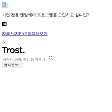
기업 전용 멘탈케어 프로그램
을 도입하고 싶다면?
지금
넛지EAP
이용해보기
앱 다운로드