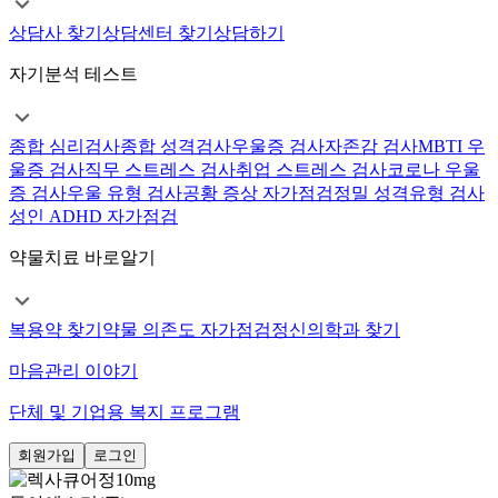
상담사 찾기
상담센터 찾기
상담하기
자기분석 테스트
종합 심리검사
종합 성격검사
우울증 검사
자존감 검사
MBTI 우
울증 검사
직무 스트레스 검사
취업 스트레스 검사
코로나 우울
증 검사
우울 유형 검사
공황 증상 자가점검
정밀 성격유형 검사
성인 ADHD 자가점검
약물치료 바로알기
복용약 찾기
약물 의존도 자가점검
정신의학과 찾기
마음관리 이야기
단체 및 기업용 복지 프로그램
회원가입
로그인