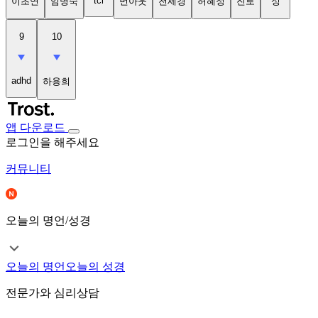
tci
이초연
임명숙
번아웃
천세경
허혜정
진로
성
9
10
adhd
하용희
앱 다운로드
로그인을 해주세요
커뮤니티
오늘의 명언/성경
오늘의 명언
오늘의 성경
전문가와 심리상담