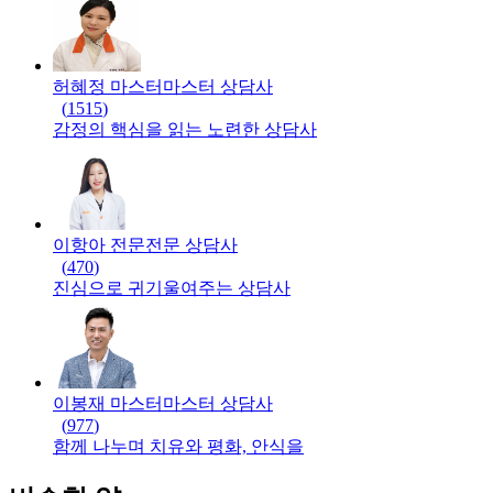
허혜정 마스터
마스터
상담사
(
1515
)
감정의 핵심을 읽는 노련한 상담사
이항아 전문
전문
상담사
(
470
)
진심으로 귀기울여주는 상담사
이봉재 마스터
마스터
상담사
(
977
)
함께 나누며 치유와 평화, 안식을