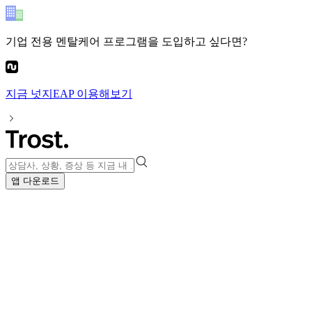
기업 전용 멘탈케어 프로그램
을 도입하고 싶다면?
지금
넛지EAP
이용해보기
앱 다운로드