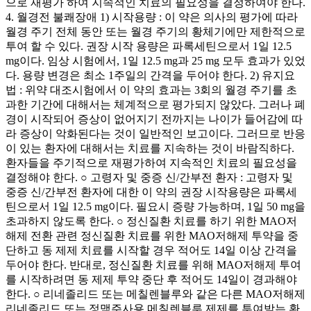
으로 재평가 하여 지속적인 치료의 필요성을 결정하여야 한다.
4. 월경전 불쾌장애 1) 시작용량 : 이 약은 의사의 평가에 따라
월경 주기 전체 동안 또는 월경 주기의 황체기에만 제한적으로
투여 할 수 있다. 권장 시작 용량은 파록세틴으로서 1일 12.5
mg이다. 임상 시험에서, 1일 12.5 mg과 25 mg 모두 효과가 있었
다. 용량 변경은 최소 1주일의 간격을 두어야 한다. 2) 유지요
법 : 위약 대조시험에서 이 약의 효과는 3회의 월경 주기를 초
과한 기간에 대해서는 체계적으로 평가되지 않았다. 그러나 폐
경이 시작되어 증상이 없어지기 전까지는 나이가 들어감에 따
라 증상이 악화된다는 것이 일반적인 보고이다. 그러므로 반응
이 있는 환자에 대해서는 치료를 지속하는 것이 바람직하다.
환자들을 주기적으로 재평가하여 지속적인 치료의 필요성을
결정해야 한다. ○ 고령자 및 중증 신/간부전 환자 : 고령자 및
중증 신/간부전 환자에 대한 이 약의 권장 시작용량은 파록세
틴으로서 1일 12.5 mg이다. 필요시 증량 가능하며, 1일 50 mg을
초과하지 않도록 한다. ○ 정신질환 치료를 하기 위한 MAO저
해제 전환 관련 정신질환 치료를 위한 MAO저해제 투약을 중
단하고 동 제제 치료를 시작할 경우 적어도 14일 이상 간격을
두어야 한다. 반대로, 정신질환 치료를 위해 MAO저해제 투여
를 시작하려면 동 제제 투약 중단 후 적어도 14일이 경과해야
한다. ○ 리네졸리드 또는 메칠렌블루와 같은 다른 MAO저해제
리네졸리드 또는 정맥주사용 메칠렌블루 제제를 투여받는 환