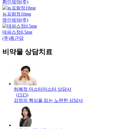
환인제약(주)
뉴프람정10mg
명인제약(주)
데파스정0.5mg
(주)종근당
비약물 상담치료
허혜정 마스터
마스터
상담사
(
1515
)
감정의 핵심을 읽는 노련한 상담사