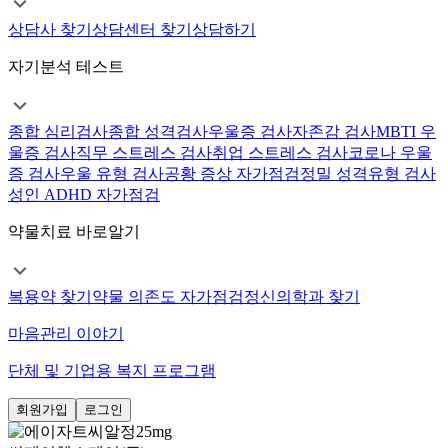
상담사 찾기
상담센터 찾기
상담하기
자기분석 테스트
종합 심리검사
종합 성격검사
우울증 검사
자존감 검사
MBTI 우
울증 검사
직무 스트레스 검사
취업 스트레스 검사
코로나 우울
증 검사
우울 유형 검사
공황 증상 자가점검
정밀 성격유형 검사
성인 ADHD 자가점검
약물치료 바로알기
복용약 찾기
약물 의존도 자가점검
정신의학과 찾기
마음관리 이야기
단체 및 기업용 복지 프로그램
회원가입
로그인