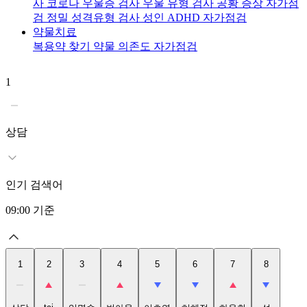
사
코로나 우울증 검사
우울 유형 검사
공황 증상 자가점
검
정밀 성격유형 검사
성인 ADHD 자가점검
약물치료
복용약 찾기
약물 의존도 자가점검
1
2
t
상담
인기 검색어
09:00
기준
1
2
3
4
5
6
7
8