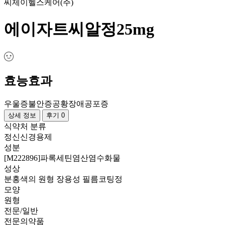
씨제이헬스케어(주)
에이자트씨알정25mg
효능효과
우울증
불안증
공황장애
공포증
상세 정보
후기 0
식약처 분류
정신신경용제
성분
[M222896]파록세틴염산염수화물
성상
분홍색의 원형 장용성 필름코팅정
모양
원형
전문/일반
전문의약품