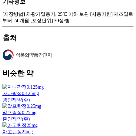
기타정보
[저장방법] 차광기밀용기, 25℃ 이하 보관 [사용기한] 제조일로
부터 24 개월 [포장단위] 30정/병
출처
비슷한 약
자나팜정0.125mg
명인제약(주)
알프람정0.25mg
환인제약(주)
아고틴정25mg