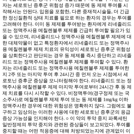
자는 세로토닌 증후군 위험성 증가 때문에 동 제제 투여를 시
작해서는 안된다. 입원을 포함한, 다른 중재적시술들, 더 긴급
한 정신질환적 상태 치료를 필요로 하는 환자의 경우는 투여를
고려해야 한다. 이미 동 제제를 투여받는 환자에게 리네졸리드
또는 정맥주사용 메칠렌블루 제제를 긴급히 투여할 필요가 있
을 수 있으며, 리네졸리드나 정맥주사용 메칠렌블루 제제에 대
한 대체약물이 없고 특정환자에서 리네졸리드 또는 정맥주사
용 메칠렌블루 제제 치료의 유익성이 세로토닌 증후군 위험성
을 상회한다고 판단되는 경우 동 제제를 즉시 중단하고 리네졸
리드 또는 정맥주사용 메칠렌블루 제제를 투여할 수 있다. 환
자는 리네졸리드 또는 정맥주사용 메칠렌블루 제제를 투여한
지 2주 또는 마지막 투여 후 24시간 중 먼저 오는 시점에서 세
로토닌 증후군 증상을 모니터링해야 한다. 리네졸리드 또는 정
맥주사용 메칠렌블루 제제 마지막 투여로부터 24시간 후 동 제
제 치료를 다시 시작할 수 있다. 비정맥투여(경구정제 또는 국
소주사)로 메칠렌블루 제제 투여 또는 동 제제를 1mg/kg 이하
정맥주사한 경우에 대한 위험성은 명확하지 않다. 그럼에도 불
구하고 임상의는 이러한 사용에 대한 세로토닌 증후군의 응급
증상 가능성을 인지해야 한다. ○ 이 약의 투약 중지 파록세틴
일반정제의 투약 중지와 관련된 증상들이 보고되었다. 투여를
중지할 때는 어떤 적응증에 대해 처방되었는지에 관계없이 이