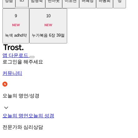
tci
상담
임명숙
번아웃
이초연
허혜정
하용희
성
9
10
녹색 adhd약
누가복음 6장 39절
앱 다운로드
로그인을 해주세요
커뮤니티
오늘의 명언/성경
오늘의 명언
오늘의 성경
전문가와 심리상담