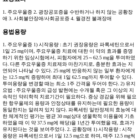
1. 주요우울증 2. 광장공포증을 수반하거나 하지 않는 공황장
애 3. 사회불안장애/사회공포증 4. 월경전 불괘장애
용법용량
1. 주요우울증 1) 시작용량 : 초기 권장용량은 파록세틴으로서
1일 25 mg이며, 주요우울증 치료에 대한 이 약의 효과를 증명
하기 위한 임상시험에서, 피험자에게 25～62.5 mg을 투여하였
다. 다른 주요우울증 치료제와 마찬가지로, 충분한 효과는 지
연되어 나타날 수 있다. 25 mg에 반응하지 않는 일부 환자에게
는 12.5 mg씩 증량하며 최대 1일 62.5 mg까지 투여할 수 있다.
투여용량을 변경할 때는 최소 1주 간격을 두어야 한다. 2) 유지
요법 : 주요우울증의 급성 발현에는 수개월 혹은 그 이상의 지
속적인 약리학적 치료기간이 필요하다. 증상 경감을 위해 필요
한 항우울제의 용량과 안정상태를 유지하는데 필요한 용량이
동일한지는 알려져 있지 않다. 파록세틴 일반정제의 효능에 대
한 체계적인 평가는 평균 30 mg(상대 생물학적 이용율에 기초
하였을 때 이 약 37.5 mg에 해당)을 1년간 투여했을 때, 효과가
유지된다는 것을 보여주었다. 2. 공황장애 1) 시작용량 : 시작
용량은 파록세틴으로서 1일 12.5 mg으로 하며, 매주 12.5 mg씩