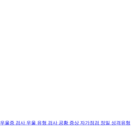
 우울증 검사
우울 유형 검사
공황 증상 자가점검
정밀 성격유형