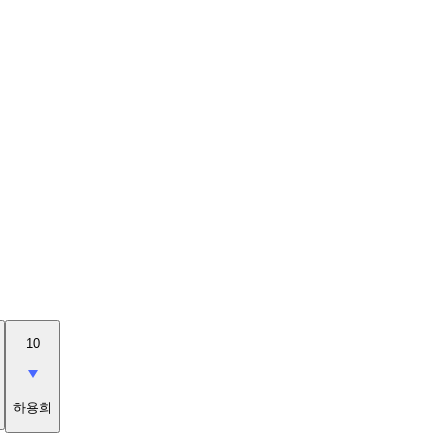
10
하용희