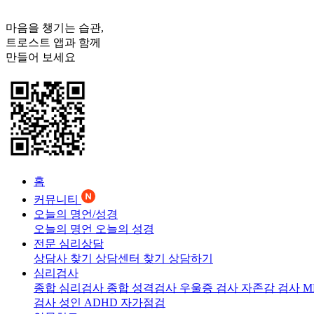
마음을 챙기는 습관,
트로스트
앱과 함께
만들어 보세요
홈
커뮤니티
오늘의 명언/성경
오늘의 명언
오늘의 성경
전문 심리상담
상담사 찾기
상담센터 찾기
상담하기
심리검사
종합 심리검사
종합 성격검사
우울증 검사
자존감 검사
M
검사
성인 ADHD 자가점검