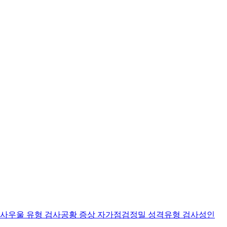
검사
우울 유형 검사
공황 증상 자가점검
정밀 성격유형 검사
성인