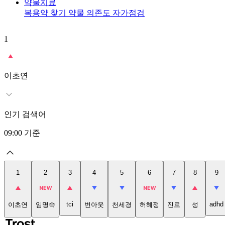
약물치료
복용약 찾기
약물 의존도 자가점검
1
이초연
인기 검색어
09:00
기준
1
2
3
4
5
6
7
8
9
tci
adhd
이초연
임명숙
번아웃
천세경
허혜정
진로
성