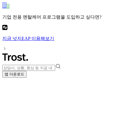
기업 전용 멘탈케어 프로그램
을 도입하고 싶다면?
지금
넛지EAP
이용해보기
앱 다운로드