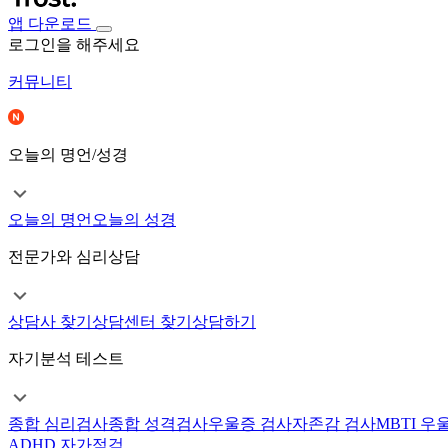
앱 다운로드
로그인을 해주세요
커뮤니티
오늘의 명언/성경
오늘의 명언
오늘의 성경
전문가와 심리상담
상담사 찾기
상담센터 찾기
상담하기
자기분석 테스트
종합 심리검사
종합 성격검사
우울증 검사
자존감 검사
MBTI 우
ADHD 자가점검