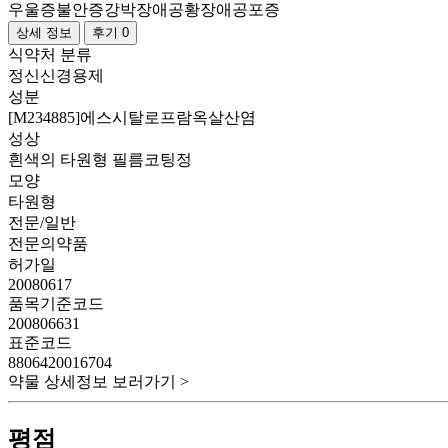
우울증
불안증
강박장애
공황장애
공포증
상세 정보
후기 0
식약처 분류
정신신경용제
성분
[M234885]에스시탈로프람옥살산염
성상
흰색의 타원형 필름코팅정
모양
타원형
전문/일반
전문의약품
허가일
20080617
품목기준코드
200806631
표준코드
8806420016704
약물 상세정보 보러가기 >
평점