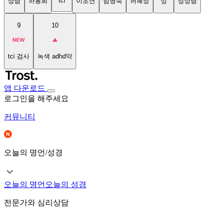
tci
상담
하용희
이초연
임명숙
허혜정
성
성상담
9
10
tci 검사
녹색 adhd약
앱 다운로드
로그인을 해주세요
커뮤니티
오늘의 명언/성경
오늘의 명언
오늘의 성경
전문가와 심리상담