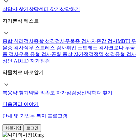
상담사 찾기
상담센터 찾기
상담하기
자기분석 테스트
종합 심리검사
종합 성격검사
우울증 검사
자존감 검사
MBTI 우
울증 검사
직무 스트레스 검사
취업 스트레스 검사
코로나 우울
증 검사
우울 유형 검사
공황 증상 자가점검
정밀 성격유형 검사
성인 ADHD 자가점검
약물치료 바로알기
복용약 찾기
약물 의존도 자가점검
정신의학과 찾기
마음관리 이야기
단체 및 기업용 복지 프로그램
회원가입
로그인