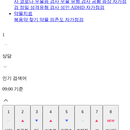
사
코로나 우울증 검사
우울 유형 검사
공황 증상 자가점
검
정밀 성격유형 검사
성인 ADHD 자가점검
약물치료
복용약 찾기
약물 의존도 자가점검
1
2
상담
인기 검색어
09:00
기준
1
2
3
4
5
6
7
8