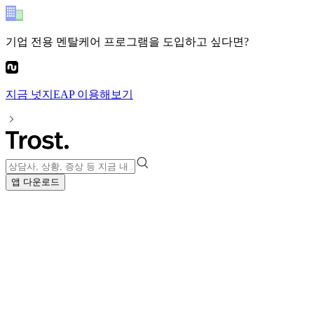
기업 전용 멘탈케어 프로그램
을 도입하고 싶다면?
지금
넛지EAP
이용해보기
앱 다운로드