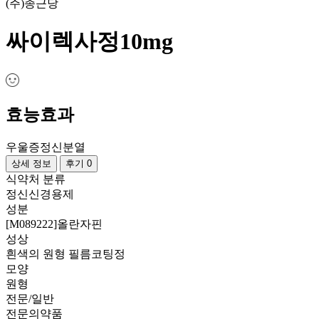
(주)종근당
싸이렉사정10mg
효능효과
우울증
정신분열
상세 정보
후기 0
식약처 분류
정신신경용제
성분
[M089222]올란자핀
성상
흰색의 원형 필름코팅정
모양
원형
전문/일반
전문의약품