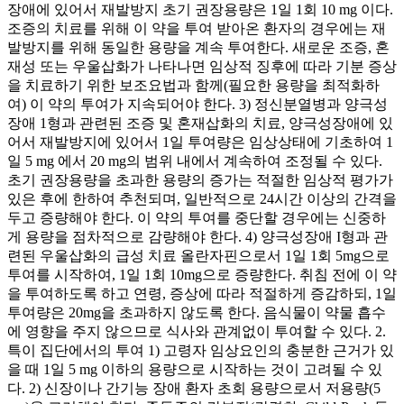
장애에 있어서 재발방지 초기 권장용량은 1일 1회 10 mg 이다.
조증의 치료를 위해 이 약을 투여 받아온 환자의 경우에는 재
발방지를 위해 동일한 용량을 계속 투여한다. 새로운 조증, 혼
재성 또는 우울삽화가 나타나면 임상적 징후에 따라 기분 증상
을 치료하기 위한 보조요법과 함께(필요한 용량을 최적화하
여) 이 약의 투여가 지속되어야 한다. 3) 정신분열병과 양극성
장애 1형과 관련된 조증 및 혼재삽화의 치료, 양극성장애에 있
어서 재발방지에 있어서 1일 투여량은 임상상태에 기초하여 1
일 5 mg 에서 20 mg의 범위 내에서 계속하여 조정될 수 있다.
초기 권장용량을 초과한 용량의 증가는 적절한 임상적 평가가
있은 후에 한하여 추천되며, 일반적으로 24시간 이상의 간격을
두고 증량해야 한다. 이 약의 투여를 중단할 경우에는 신중하
게 용량을 점차적으로 감량해야 한다. 4) 양극성장애 I형과 관
련된 우울삽화의 급성 치료 올란자핀으로서 1일 1회 5mg으로
투여를 시작하여, 1일 1회 10mg으로 증량한다. 취침 전에 이 약
을 투여하도록 하고 연령, 증상에 따라 적절하게 증감하되, 1일
투여량은 20mg을 초과하지 않도록 한다. 음식물이 약물 흡수
에 영향을 주지 않으므로 식사와 관계없이 투여할 수 있다. 2.
특이 집단에서의 투여 1) 고령자 임상요인의 충분한 근거가 있
을 때 1일 5 mg 이하의 용량으로 시작하는 것이 고려될 수 있
다. 2) 신장이나 간기능 장애 환자 초회 용량으로서 저용량(5