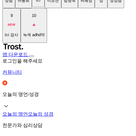
tci
상담
하용희
이초연
임명숙
허혜정
성
성상담
9
10
tci 검사
녹색 adhd약
앱 다운로드
로그인을 해주세요
커뮤니티
오늘의 명언/성경
오늘의 명언
오늘의 성경
전문가와 심리상담