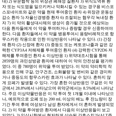
대) 2) 유문협착 등의 위장관 폐쇄성 질환자 3) 위식도역류 환
자 또는 식도염을 일으키커나 악화시킬 수 있는 경구용 비스포
스포네이트와 같은 약을 현재 투여중인 환자 4) 위장관 운동성
감소 환자 5) 자율신경병증 환자 6) 조절되는 협우각 녹내장 환
자 7) 이 약의 활성대사체의 생성이 증가될 것으로 예상되는
다음 환자들에게 이 약을 투여하거나 증량할 경우 신중하여야
한다. 다음 환자들에서 이 약을 병용투여시 용량비례적으로 항
무스카린 작용으로 인한 이상반응이 나타날 수 있다. (1) 간장
애 환자 (2) 신장애 환자 (3) 중등도 또는 케토코나졸과 같은 강
력한 CYP3A4 저해제를 투여중인 환자 (4) 강력한 CYP2D6 저
해제를 투여중인 환자 4. 이상반응 1) 위약대조시험을 통해
2859명의 과민성방광 환자에 대하여 이 약의 안전성을 평가하
였다. 이 중 780명이 위약을 투여 받았다. 이 약의 약리학적 작
용으로 인해 구갈, 안구건조, 소화불량 및 변비와 같은 경미하
거나 중등도의 항무스카린 효과가 나타날 수 있다. 흔하지 않
게 요폐가 발생할 수 있다. 가장 흔한 이상반응인 구갈은 이 약
군에서 28.8%에서 나타났으며 위약군에서는 8.5%에서 나타났
다. 주요 이상약물반응은 이 약 투여 첫 1개월 이내에 나타났으
나, 예외적으로 요폐 또는 200 mL 이상의 배뇨 후 잔뇨량이 장
기간 투여 후에 여성보다 남성 환자에게서 더 흔하게 발생되었
다. 2) 이 약을 투여받은 환자에서 다음의 이상반응들이 보고
되었다. 3) 임상시험에서 현저하게 상승된 간효소치가(ALT증