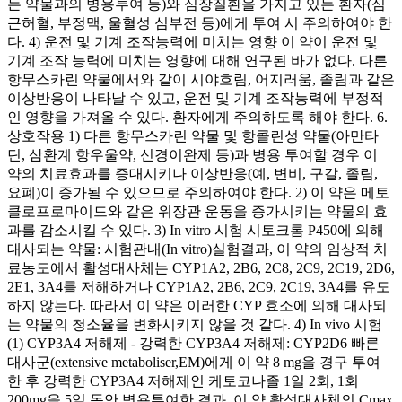
는 약물과의 병용투여 등)와 심장질환을 가지고 있는 환자(심
근허혈, 부정맥, 울혈성 심부전 등)에게 투여 시 주의하여야 한
다. 4) 운전 및 기계 조작능력에 미치는 영향 이 약이 운전 및
기계 조작 능력에 미치는 영향에 대해 연구된 바가 없다. 다른
항무스카린 약물에서와 같이 시야흐림, 어지러움, 졸림과 같은
이상반응이 나타날 수 있고, 운전 및 기계 조작능력에 부정적
인 영향을 가져올 수 있다. 환자에게 주의하도록 해야 한다. 6.
상호작용 1) 다른 항무스카린 약물 및 항콜린성 약물(아만타
딘, 삼환계 항우울약, 신경이완제 등)과 병용 투여할 경우 이
약의 치료효과를 증대시키나 이상반응(예, 변비, 구갈, 졸림,
요폐)이 증가될 수 있으므로 주의하여야 한다. 2) 이 약은 메토
클로프로마이드와 같은 위장관 운동을 증가시키는 약물의 효
과를 감소시킬 수 있다. 3) In vitro 시험 시토크롬 P450에 의해
대사되는 약물: 시험관내(In vitro)실험결과, 이 약의 임상적 치
료농도에서 활성대사체는 CYP1A2, 2B6, 2C8, 2C9, 2C19, 2D6,
2E1, 3A4를 저해하거나 CYP1A2, 2B6, 2C9, 2C19, 3A4를 유도
하지 않는다. 따라서 이 약은 이러한 CYP 효소에 의해 대사되
는 약물의 청소율을 변화시키지 않을 것 같다. 4) In vivo 시험
(1) CYP3A4 저해제 - 강력한 CYP3A4 저해제: CYP2D6 빠른
대사군(extensive metaboliser,EM)에게 이 약 8 mg을 경구 투여
한 후 강력한 CYP3A4 저해제인 케토코나졸 1일 2회, 1회
200mg을 5일 동안 병용투여한 결과, 이 약 활성대사체의 Cmax