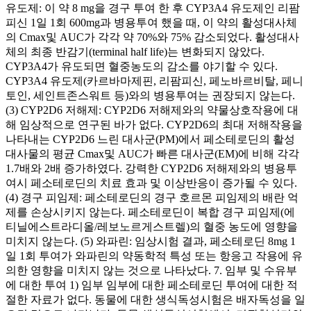
유도제: 이 약 8 mg을 경구 투여 한 후 CYP3A4 유도제인 리팜
피신 1일 1회 600mg과 병용투여 했을 때, 이 약의 활성대사체
의 Cmax및 AUC가 각각 약 70%와 75% 감소되었다. 활성대사
체의 최종 반감기(terminal half life)는 변화되지 않았다.
CYP3A4가 유도되면 혈중농도의 감소를 야기할 수 있다.
CYP3A4 유도제(카르바마제핀, 리팜피신, 페노바르비탈, 페니
토인, 세인트존스워트 등)와의 병용투여는 권장되지 않는다.
(3) CYP2D6 저해제: CYP2D6 저해제와의 약물상호작용에 대
해 임상적으로 연구된 바가 없다. CYP2D6의 최대 저해작용을
나타내는 CYP2D6 느린 대사군(PM)에서 페소테로딘의 활성
대사물의 평균 Cmax및 AUC가 빠른 대사군(EM)에 비해 각각
1.7배와 2배 증가하였다. 강력한 CYP2D6 저해제와의 병용투
여시 페소테로딘의 치료 효과 및 이상반응이 증가될 수 있다.
(4) 경구 피임제: 페소테로딘의 경구 호르몬 피임제의 배란 억
제를 손상시키지 않는다. 페소테로딘이 복합 경구 피임제(에
티닐에스트라디올/레보노르게스트렐)의 혈중 농도에 영향을
미치지 않는다. (5) 와파린: 임상시험 결과, 페소테로딘 8mg 1
일 1회 투여가 와파린의 약동학적 특성 또는 항응고 작용에 유
의한 영향을 미치지 않는 것으로 나타났다. 7. 임부 및 수유부
에 대한 투여 1) 임부 임부에 대한 페소테로딘 투여에 대한 적
절한 자료가 없다. 동물에 대한 생식독성시험은 배자독성을 일