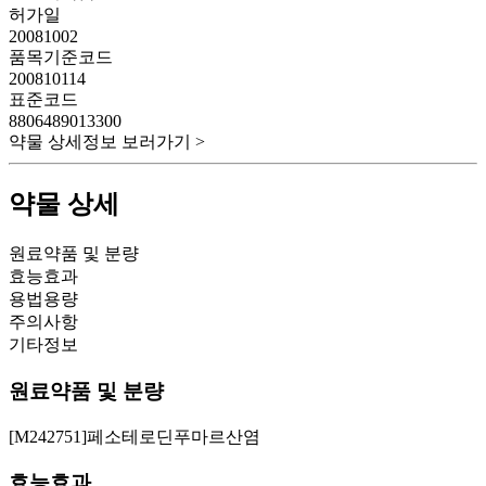
허가일
20081002
품목기준코드
200810114
표준코드
8806489013300
약물 상세정보 보러가기 >
약물 상세
원료약품 및 분량
효능효과
용법용량
주의사항
기타정보
원료약품 및 분량
[M242751]페소테로딘푸마르산염
효능효과