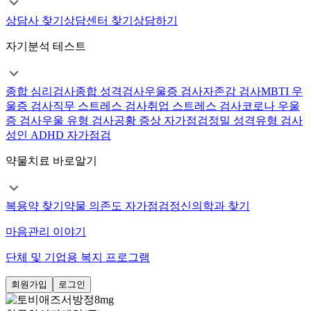
상담사 찾기
상담센터 찾기
상담하기
자기분석 테스트
종합 심리검사
종합 성격검사
우울증 검사
자존감 검사
MBTI 우
울증 검사
직무 스트레스 검사
취업 스트레스 검사
코로나 우울
증 검사
우울 유형 검사
공황 증상 자가점검
정밀 성격유형 검사
성인 ADHD 자가점검
약물치료 바로알기
복용약 찾기
약물 의존도 자가점검
정신의학과 찾기
마음관리 이야기
단체 및 기업용 복지 프로그램
회원가입
로그인