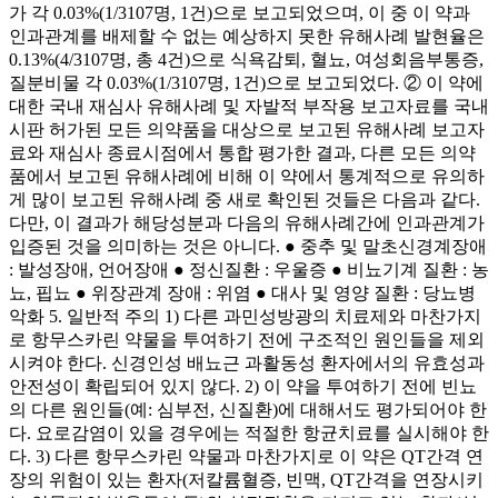
가 각 0.03%(1/3107명, 1건)으로 보고되었으며, 이 중 이 약과
인과관계를 배제할 수 없는 예상하지 못한 유해사례 발현율은
0.13%(4/3107명, 총 4건)으로 식욕감퇴, 혈뇨, 여성회음부통증,
질분비물 각 0.03%(1/3107명, 1건)으로 보고되었다. ② 이 약에
대한 국내 재심사 유해사례 및 자발적 부작용 보고자료를 국내
시판 허가된 모든 의약품을 대상으로 보고된 유해사례 보고자
료와 재심사 종료시점에서 통합 평가한 결과, 다른 모든 의약
품에서 보고된 유해사례에 비해 이 약에서 통계적으로 유의하
게 많이 보고된 유해사례 중 새로 확인된 것들은 다음과 같다.
다만, 이 결과가 해당성분과 다음의 유해사례간에 인과관계가
입증된 것을 의미하는 것은 아니다. ● 중추 및 말초신경계장애
: 발성장애, 언어장애 ● 정신질환 : 우울증 ● 비뇨기계 질환 : 농
뇨, 핍뇨 ● 위장관계 장애 : 위염 ● 대사 및 영양 질환 : 당뇨병
악화 5. 일반적 주의 1) 다른 과민성방광의 치료제와 마찬가지
로 항무스카린 약물을 투여하기 전에 구조적인 원인들을 제외
시켜야 한다. 신경인성 배뇨근 과활동성 환자에서의 유효성과
안전성이 확립되어 있지 않다. 2) 이 약을 투여하기 전에 빈뇨
의 다른 원인들(예: 심부전, 신질환)에 대해서도 평가되어야 한
다. 요로감염이 있을 경우에는 적절한 항균치료를 실시해야 한
다. 3) 다른 항무스카린 약물과 마찬가지로 이 약은 QT간격 연
장의 위험이 있는 환자(저칼륨혈증, 빈맥, QT간격을 연장시키