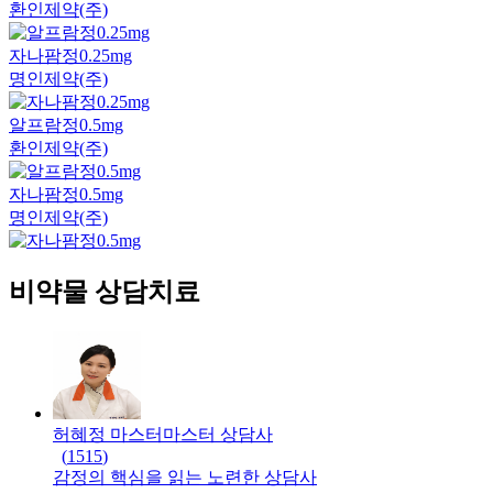
환인제약(주)
자나팜정0.25mg
명인제약(주)
알프람정0.5mg
환인제약(주)
자나팜정0.5mg
명인제약(주)
비약물 상담치료
허혜정 마스터
마스터
상담사
(
1515
)
감정의 핵심을 읽는 노련한 상담사