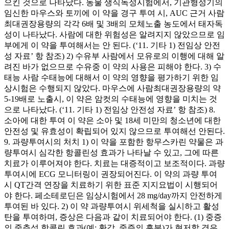
으킨 것으로 나타났다. 동물 생식독성시험에서, 기관형성기의
임신한 마우스와 토끼에 이 약을 경구 투여 시, AUC 근거 사람
최대권장용량의 각각 6배 및 3배의 모체노출 농도에서 태자독
성이 나타났다. 사람에 대한 위험성은 알려지지 않았으므로 임
부에게 이 약을 투여해서는 안 된다. (‘11. 기타 1) 전임상 안전
성 자료’ 항 참조) 2) 수유부 사람에서 모유로의 이행에 대해 알
려진 바가 없으므로 수유중 이 약의 사용은 피해야 한다. 3) 수
태능 사람 수태능에 대해서 이 약의 영향을 평가하기 위한 임
상시험은 수행되지 않았다. 마우스에 사람최대권장용량의 약
5-19배로 노출시, 이 약은 암컷의 수태능에 영향을 미치는 것
으로 나타났다. (‘11. 기타 1) 전임상 안전성 자료’ 항 참조) 8.
소아에 대한 투여 이 약은 소아 및 18세 미만의 청소년에 대한
안전성 및 유효성이 확립되어 있지 않으므로 투여해선 안된다.
9. 과량투여시의 처치 1) 이 약을 포함한 항무스카린 약물은 과
량투여시 심각한 항콜린성 효과가 나타날 수 있고, 그에 따른
치료가 이루어져야 한다. 치료는 대증적이고 보조적이다. 과량
투여시에 ECG 모니터링이 권장되어진다. 이 약의 과량 투여
시 QT간격 연장을 치료하기 위한 표준 지지요법이 시행되어
야 한다. 페소테로딘은 임상시험에서 28 mg/day까지 안전하게
투여된 바 있다. 2) 이 약 과량투여시 위세척을 실시하고 활성
탄을 투여하며, 증상은 다음과 같이 치료되어야 한다. (1) 중증
의 중추성 항콜린 효과(예: 환각, 중증의 흥분)가 현저할 경우