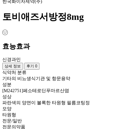
한국화이자제약(주)
토비애즈서방정8mg
효능효과
신경과민
상세 정보
후기 0
식약처 분류
기타의 비뇨생식기관 및 항문용약
성분
[M242751]페소테로딘푸마르산염
성상
파란색의 양면이 볼록한 타원형 필름코팅정
모양
타원형
전문/일반
전문의약품