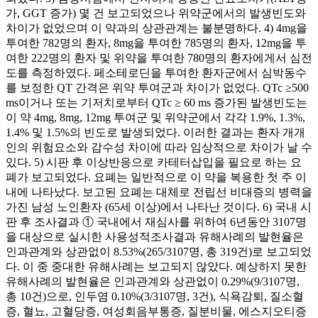
가, GGT 증가) 몇 건 보고되었으나 위약군에서의 발생빈도와
차이가 없었으며 이 약과의 상관관계는 불분명하다. 4) 4mg을
투여한 782명의 환자, 8mg을 투여한 785명의 환자, 12mg을 투
여한 222명의 환자 및 위약을 투여한 780명의 환자에게서 심전
도를 측정하였다. 페소테로딘을 투여한 환자군에서 심박동수
를 보정한 QT 간격은 위약 투여군과 차이가 없었다. QTc ≥500
ms이거나 또는 기저치로부터 QTc ≥ 60 ms 증가된 발생빈도는
이 약 4mg, 8mg, 12mg 투여군 및 위약군에서 각각 1.9%, 1.3%,
1.4% 및 1.5%의 빈도로 발생되었다. 이러한 결과는 환자 개개
인의 위험요소와 감수성 차이에 따라 임상적으로 차이가 날 수
있다. 5) 시판 후 이상반응으로 카테터삽입을 필요로 하는 요
폐가 보고되었다. 요폐는 일반적으로 이 약을 복용한 첫 주 이
내에 나타났다. 보고된 요폐는 대체로 전립선 비대증의 병력을
가진 남성 노인환자 (65세 이상)에서 나타난 것이다. 6) 국내 시
판 후 조사결과 ① 국내에서 재심사를 위하여 6년동안 3107명
을 대상으로 실시한 사용성적조사결과 유해사례의 발현율은
인과관계와 상관없이 8.53%(265/3107명, 총 319건)로 보고되었
다. 이 중 중대한 유해사례는 보고되지 않았다. 예상하지 못한
유해사례의 발현율은 인과관계와 상관없이 0.29%(9/3107명,
총 10건)으로, 인두염 0.10%(3/3107명, 3건), 식욕감퇴, 질소혈
증, 혈뇨, 고혈당증, 여성회음부통증, 질분비물, 에스지오티증