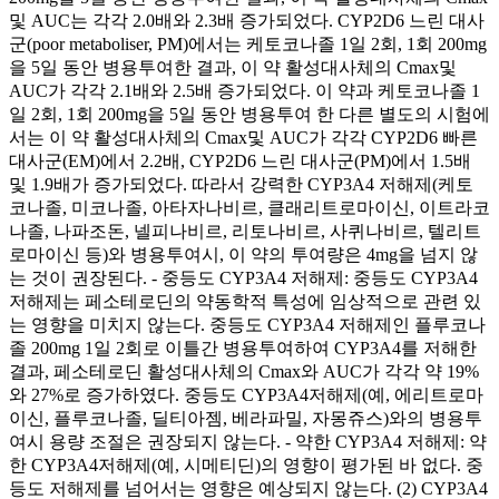
및 AUC는 각각 2.0배와 2.3배 증가되었다. CYP2D6 느린 대사
군(poor metaboliser, PM)에서는 케토코나졸 1일 2회, 1회 200mg
을 5일 동안 병용투여한 결과, 이 약 활성대사체의 Cmax및
AUC가 각각 2.1배와 2.5배 증가되었다. 이 약과 케토코나졸 1
일 2회, 1회 200mg을 5일 동안 병용투여 한 다른 별도의 시험에
서는 이 약 활성대사체의 Cmax및 AUC가 각각 CYP2D6 빠른
대사군(EM)에서 2.2배, CYP2D6 느린 대사군(PM)에서 1.5배
및 1.9배가 증가되었다. 따라서 강력한 CYP3A4 저해제(케토
코나졸, 미코나졸, 아타자나비르, 클래리트로마이신, 이트라코
나졸, 나파조돈, 넬피나비르, 리토나비르, 사퀴나비르, 텔리트
로마이신 등)와 병용투여시, 이 약의 투여량은 4mg을 넘지 않
는 것이 권장된다. - 중등도 CYP3A4 저해제: 중등도 CYP3A4
저해제는 페소테로딘의 약동학적 특성에 임상적으로 관련 있
는 영향을 미치지 않는다. 중등도 CYP3A4 저해제인 플루코나
졸 200mg 1일 2회로 이틀간 병용투여하여 CYP3A4를 저해한
결과, 페소테로딘 활성대사체의 Cmax와 AUC가 각각 약 19%
와 27%로 증가하였다. 중등도 CYP3A4저해제(예, 에리트로마
이신, 플루코나졸, 딜티아젬, 베라파밀, 자몽쥬스)와의 병용투
여시 용량 조절은 권장되지 않는다. - 약한 CYP3A4 저해제: 약
한 CYP3A4저해제(예, 시메티딘)의 영향이 평가된 바 없다. 중
등도 저해제를 넘어서는 영향은 예상되지 않는다. (2) CYP3A4