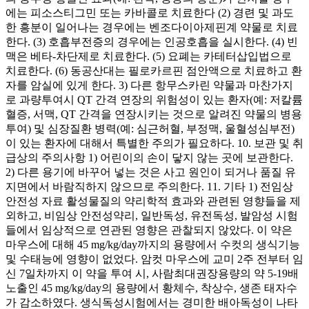
에는 피소스티그민 또는 카바콜로 치료한다 (2) 경련 및 과도
한 흥분이 일어나는 경우에는 벤조다이아제핀계 약물로 치료
한다. (3) 호흡부전증의 경우에는 인공호흡을 실시한다. (4) 빈
맥은 베타-차단제로 치료한다. (5) 요폐는 카테터삽입법으로
치료한다. (6) 동공산대는 필로카르핀 점안액으로 치료하고 환
자를 암실에 있게 한다. 3) 다른 항무스카린 약물과 마찬가지
로 과량투여시 QT 간격 연장의 위험성이 있는 환자(예: 저칼륨
혈증, 서맥, QT 간격을 연장시키는 것으로 알려진 약물의 병용
투여) 및 심장질환 병력(예: 심근허혈, 부정맥, 울혈성심부전)
이 있는 환자에 대해서 특별한 주의가 필요하다. 10. 보관 및 취
급상의 주의사항 1) 어린이의 손이 닿지 않는 곳에 보관한다.
2) 다른 용기에 바꾸어 넣는 것은 사고 원인이 되거나 품질 유
지면에서 바람직하지 않으므로 주의한다. 11. 기타 1) 전임상
안전성 자료 활성물질의 약리학적 효과와 관련된 영향들을 제
외하고, 비임상 안전성약리, 일반독성, 유전독성, 발암성 시험
들에서 임상적으로 연관된 영향은 관찰되지 않았다. 이 약은
마우스에 대해 45 mg/kg/day까지의 용량에서 수컷의 생식기능
및 수태능에 영향이 없었다. 암컷 마우스에 교미 2주 전부터 임
신 7일차까지 이 약을 투여 시, 사람최대권장용량의 약 5-19배
노출인 45 mg/kg/day의 용량에서 황체수, 착상수, 생존 태자수
가 감소하였다. 생식독성시험에서는 경미한 배아독성이 나타