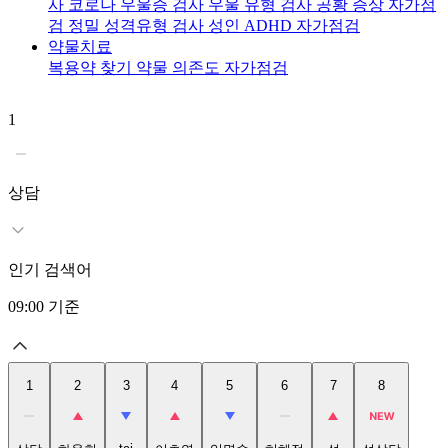
사
코로나 우울증 검사
우울 유형 검사
공황 증상 자가점
검
정밀 성격유형 검사
성인 ADHD 자가점검
약물치료
복용약 찾기
약물 의존도 자가점검
1
2
상담
인기 검색어
09:00
기준
1
2
3
4
5
6
7
8