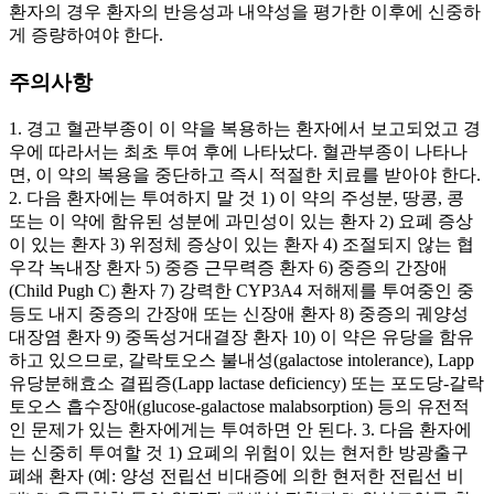
환자의 경우 환자의 반응성과 내약성을 평가한 이후에 신중하
게 증량하여야 한다.
주의사항
1. 경고 혈관부종이 이 약을 복용하는 환자에서 보고되었고 경
우에 따라서는 최초 투여 후에 나타났다. 혈관부종이 나타나
면, 이 약의 복용을 중단하고 즉시 적절한 치료를 받아야 한다.
2. 다음 환자에는 투여하지 말 것 1) 이 약의 주성분, 땅콩, 콩
또는 이 약에 함유된 성분에 과민성이 있는 환자 2) 요폐 증상
이 있는 환자 3) 위정체 증상이 있는 환자 4) 조절되지 않는 협
우각 녹내장 환자 5) 중증 근무력증 환자 6) 중증의 간장애
(Child Pugh C) 환자 7) 강력한 CYP3A4 저해제를 투여중인 중
등도 내지 중증의 간장애 또는 신장애 환자 8) 중증의 궤양성
대장염 환자 9) 중독성거대결장 환자 10) 이 약은 유당을 함유
하고 있으므로, 갈락토오스 불내성(galactose intolerance), Lapp
유당분해효소 결핍증(Lapp lactase deficiency) 또는 포도당-갈락
토오스 흡수장애(glucose-galactose malabsorption) 등의 유전적
인 문제가 있는 환자에게는 투여하면 안 된다. 3. 다음 환자에
는 신중히 투여할 것 1) 요폐의 위험이 있는 현저한 방광출구
폐쇄 환자 (예: 양성 전립선 비대증에 의한 현저한 전립선 비