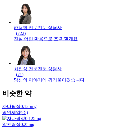
하용희 전문
전문
상담사
(
722
)
진심 어린 마음으로 조력 할게요
최진성 전문
전문
상담사
(
71
)
당신의 이야기에 귀기울이겠습니다
비슷한 약
자나팜정0.125mg
명인제약(주)
알프람정0.25mg