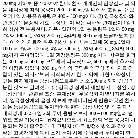
200mg 이하로 증가하여야 한다. 환자 개개인의 임상결과 및 약
물 내약성에 따라 용량이 200～800 mg/일 내에서 조절될 수 있
으며 1일 사용유효용량은 400～800 mg이다. (2) 양극성장애와
관련된 우울증의 치료 : - 성인 : 이 약은 식사와 관계없이 1일 1
회 취침 전 복용한다. 처음 4일간의 1일 총 용량은 1일째 50 mg,
2일째 100 mg, 3일째 200 mg, 4일째에 300 mg에 도달하도록 한
다. 이 약의 치료적 확증 임상시험에서는 1일째 50 mg, 2일째
100 mg, 3일째 200 mg, 4일째 300 mg, 5일째 400 mg, 8일째 600
mg까지 투여하였다. 1일 권장용량은 300 mg 이다. 항우울 효과
는 300 mg과 600 mg 모두에서 나타났으나, 600 mg에서 추가적
인 이점은 없었다. 300 mg 이상의 증량은 양극성 장애 치료 경
험이 있는 의사로부터 시작되어야 한다. 약에 대한 내약성이
있는 환자에게는 임상시험으로부터 최소 200 mg 까지 감량 가
능한 것으로 알려졌다. (3) 양극성 장애의 재발방지 : - 성인 : 양
극성장애와 관련된 조증, 혼재삽화, 우울삽화 재발방지를 위하
여, 양극성장애의 급성 치료에 쿠에티아핀에 반응하였던 환자
들은 동일용량으로 유지되어야 한다. 임상 반응 및 각 환자의
내약성에 따라 1일 2회 투여 용량으로서 300～800 mg/일의 범
위로 조절 가능하다. 유지요법으로서 최소한의 유효 용량이 사
용되는 것이 중요하다. 3. 고령자 : 다른 항정신병약과 같이 이
약은 고령자에게 특히 초기 투여 시에 주의해서 투여해야 한