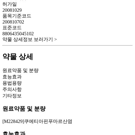
허가일
20081029
품목기준코드
200810702
표준코드
8806435045102
약물 상세정보 보러가기 >
약물 상세
원료약품 및 분량
효능효과
용법용량
주의사항
기타정보
원료약품 및 분량
[M228429]쿠에티아핀푸마르산염
효능효과