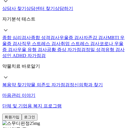
상담사 찾기
상담센터 찾기
상담하기
자기분석 테스트
종합 심리검사
종합 성격검사
우울증 검사
자존감 검사
MBTI 우
울증 검사
직무 스트레스 검사
취업 스트레스 검사
코로나 우울
증 검사
우울 유형 검사
공황 증상 자가점검
정밀 성격유형 검사
성인 ADHD 자가점검
약물치료 바로알기
복용약 찾기
약물 의존도 자가점검
정신의학과 찾기
마음관리 이야기
단체 및 기업용 복지 프로그램
회원가입
로그인