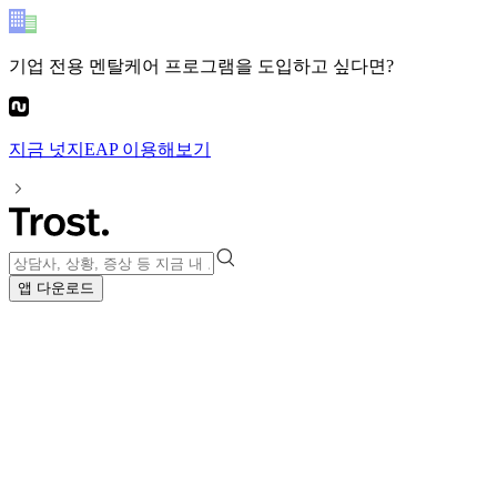
기업 전용 멘탈케어 프로그램
을 도입하고 싶다면?
지금
넛지EAP
이용해보기
앱 다운로드