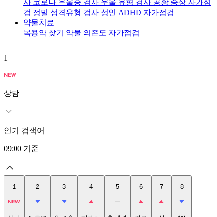
사
코로나 우울증 검사
우울 유형 검사
공황 증상 자가점
검
정밀 성격유형 검사
성인 ADHD 자가점검
약물치료
복용약 찾기
약물 의존도 자가점검
1
2
상담
인기 검색어
09:00
기준
1
2
3
4
5
6
7
8