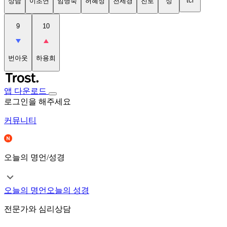
tci
상담
이초연
임명숙
허혜정
천세경
진로
성
9
10
번아웃
하용희
앱 다운로드
로그인을 해주세요
커뮤니티
오늘의 명언/성경
오늘의 명언
오늘의 성경
전문가와 심리상담