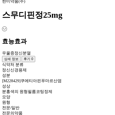
한미약품(주)
스무디핀정25mg
효능효과
우울증
정신분열
상세 정보
후기 0
식약처 분류
정신신경용제
성분
[M228429]쿠에티아핀푸마르산염
성상
분홍색의 원형필름코팅정제
모양
원형
전문/일반
전문의약품