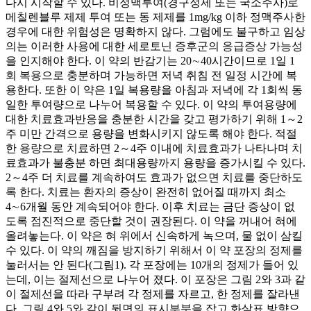
다시 시작할 수 있다. 비정맥투여(경구정제 또는 국소주사)로
메칠렌블루 제제 투여 또는 동 제제를 1mg/kg 이하 정맥주사한
경우에 대한 위험성은 명확하지 않다. 그럼에도 불구하고 임상
의는 이러한 사용에 대한 세로토닌 증후군의 응급증상 가능성
을 인지해야 한다. 이 약의 반감기는 20∼40시간이므로 1일 1
회 복용으로 충분하며 가능하면 저녁 취침 전 일정 시간에 복
용한다. 또한 이 약은 1일 복용량을 아침과 저녁에 각 1회씩 동
일한 투여량으로 나누어 복용할 수 있다. 이 약의 투여용량에
대한 치료효과반응을 충분한 시간을 갖고 평가하기 위해 1～2
주 미만 간격으로 용량을 변화시키지 않도록 해야 한다. 적절
한 용량으로 치료하면 2～4주 이내에 치료효과가 나타나며 치
료효과가 불충분 하면 최대용량까지 용량을 증가시킬 수 있다.
2～4주 더 치료를 계속하여도 효과가 없으면 치료를 중단하도
록 한다. 치료는 환자의 증상이 완전히 없어질 때까지 최소
4∼6개월 동안 계속되어야 한다. 이후 치료는 금단 증상이 없
도록 점진적으로 중단할 것이 권장된다. 이 약을 꺼내어 혀에
올려놓는다. 이 약은 혀 위에서 신속하게 녹으며, 물 없이 삼킬
수 있다. 이 약의 깨짐을 방지하기 위해서 이 약 포장의 정제를
눌러서는 안 된다(그림1). 각 포장에는 10개의 정제가 들어 있
는데, 이는 절제선으로 나누어 졌다. 이 포장은 그림 2와 3과 같
이 절제선을 따라 구부려 각 정제를 자르고, 한 정제를 잘라낸
다. 그림 4와 5와 같이 뒷면의 표시부분을 잡고 화살표 방향으