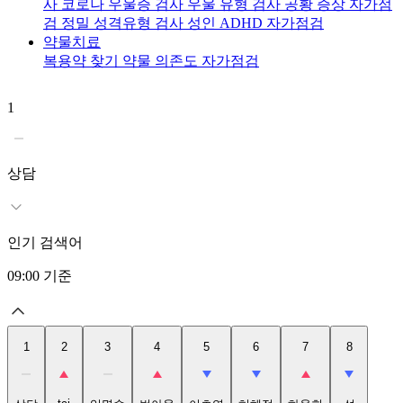
사
코로나 우울증 검사
우울 유형 검사
공황 증상 자가점
검
정밀 성격유형 검사
성인 ADHD 자가점검
약물치료
복용약 찾기
약물 의존도 자가점검
1
2
t
상담
인기 검색어
09:00
기준
1
2
3
4
5
6
7
8