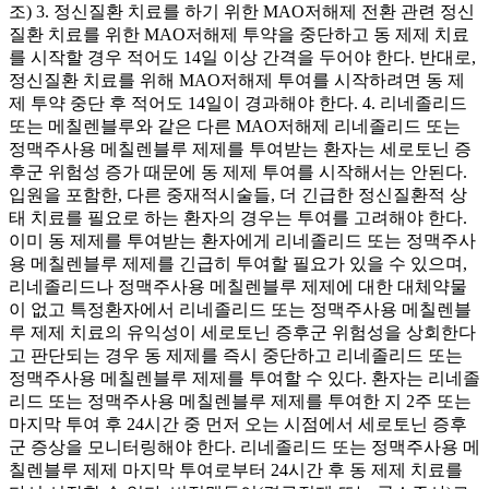
조) 3. 정신질환 치료를 하기 위한 MAO저해제 전환 관련 정신
질환 치료를 위한 MAO저해제 투약을 중단하고 동 제제 치료
를 시작할 경우 적어도 14일 이상 간격을 두어야 한다. 반대로,
정신질환 치료를 위해 MAO저해제 투여를 시작하려면 동 제
제 투약 중단 후 적어도 14일이 경과해야 한다. 4. 리네졸리드
또는 메칠렌블루와 같은 다른 MAO저해제 리네졸리드 또는
정맥주사용 메칠렌블루 제제를 투여받는 환자는 세로토닌 증
후군 위험성 증가 때문에 동 제제 투여를 시작해서는 안된다.
입원을 포함한, 다른 중재적시술들, 더 긴급한 정신질환적 상
태 치료를 필요로 하는 환자의 경우는 투여를 고려해야 한다.
이미 동 제제를 투여받는 환자에게 리네졸리드 또는 정맥주사
용 메칠렌블루 제제를 긴급히 투여할 필요가 있을 수 있으며,
리네졸리드나 정맥주사용 메칠렌블루 제제에 대한 대체약물
이 없고 특정환자에서 리네졸리드 또는 정맥주사용 메칠렌블
루 제제 치료의 유익성이 세로토닌 증후군 위험성을 상회한다
고 판단되는 경우 동 제제를 즉시 중단하고 리네졸리드 또는
정맥주사용 메칠렌블루 제제를 투여할 수 있다. 환자는 리네졸
리드 또는 정맥주사용 메칠렌블루 제제를 투여한 지 2주 또는
마지막 투여 후 24시간 중 먼저 오는 시점에서 세로토닌 증후
군 증상을 모니터링해야 한다. 리네졸리드 또는 정맥주사용 메
칠렌블루 제제 마지막 투여로부터 24시간 후 동 제제 치료를