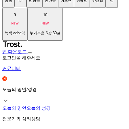
tci
상담
임명숙
번아웃
이초연
허혜정
하용희
성
9
10
녹색 adhd약
누가복음 6장 39절
앱 다운로드
로그인을 해주세요
커뮤니티
오늘의 명언/성경
오늘의 명언
오늘의 성경
전문가와 심리상담