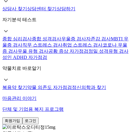
상담사 찾기
상담센터 찾기
상담하기
자기분석 테스트
종합 심리검사
종합 성격검사
우울증 검사
자존감 검사
MBTI 우
울증 검사
직무 스트레스 검사
취업 스트레스 검사
코로나 우울
증 검사
우울 유형 검사
공황 증상 자가점검
정밀 성격유형 검사
성인 ADHD 자가점검
약물치료 바로알기
복용약 찾기
약물 의존도 자가점검
정신의학과 찾기
마음관리 이야기
단체 및 기업용 복지 프로그램
회원가입
로그인