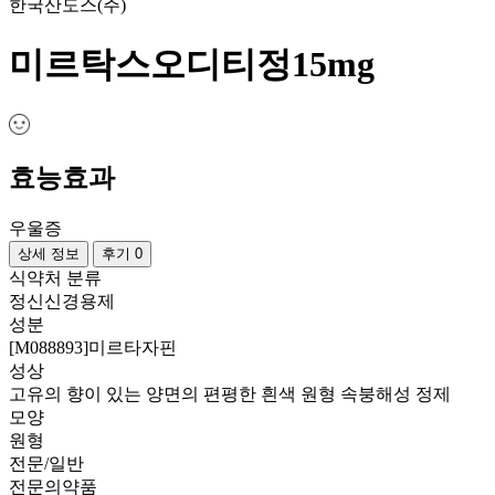
한국산도스(주)
미르탁스오디티정15mg
효능효과
우울증
상세 정보
후기 0
식약처 분류
정신신경용제
성분
[M088893]미르타자핀
성상
고유의 향이 있는 양면의 편평한 흰색 원형 속붕해성 정제
모양
원형
전문/일반
전문의약품