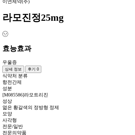
이연제약(주)
라모진정25mg
효능효과
우울증
상세 정보
후기 0
식약처 분류
항전간제
성분
[M085586]라모트리진
성상
엷은 황갈색의 정방형 정제
모양
사각형
전문/일반
전문의약품