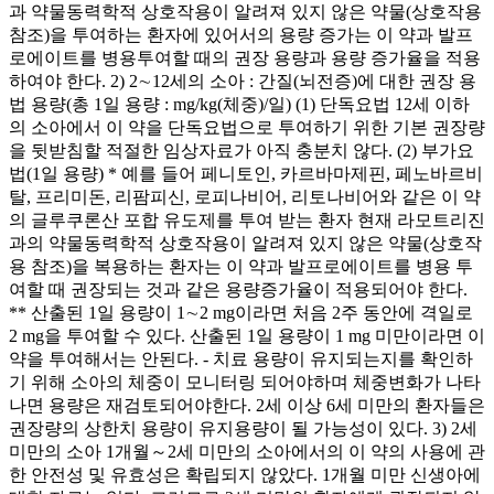
과 약물동력학적 상호작용이 알려져 있지 않은 약물(상호작용
참조)을 투여하는 환자에 있어서의 용량 증가는 이 약과 발프
로에이트를 병용투여할 때의 권장 용량과 용량 증가율을 적용
하여야 한다. 2) 2∼12세의 소아 : 간질(뇌전증)에 대한 권장 용
법 용량(총 1일 용량 : mg/kg(체중)/일) (1) 단독요법 12세 이하
의 소아에서 이 약을 단독요법으로 투여하기 위한 기본 권장량
을 뒷받침할 적절한 임상자료가 아직 충분치 않다. (2) 부가요
법(1일 용량) * 예를 들어 페니토인, 카르바마제핀, 페노바르비
탈, 프리미돈, 리팜피신, 로피나비어, 리토나비어와 같은 이 약
의 글루쿠론산 포합 유도제를 투여 받는 환자 현재 라모트리진
과의 약물동력학적 상호작용이 알려져 있지 않은 약물(상호작
용 참조)을 복용하는 환자는 이 약과 발프로에이트를 병용 투
여할 때 권장되는 것과 같은 용량증가율이 적용되어야 한다.
** 산출된 1일 용량이 1∼2 mg이라면 처음 2주 동안에 격일로
2 mg을 투여할 수 있다. 산출된 1일 용량이 1 mg 미만이라면 이
약을 투여해서는 안된다. - 치료 용량이 유지되는지를 확인하
기 위해 소아의 체중이 모니터링 되어야하며 체중변화가 나타
나면 용량은 재검토되어야한다. 2세 이상 6세 미만의 환자들은
권장량의 상한치 용량이 유지용량이 될 가능성이 있다. 3) 2세
미만의 소아 1개월～2세 미만의 소아에서의 이 약의 사용에 관
한 안전성 및 유효성은 확립되지 않았다. 1개월 미만 신생아에