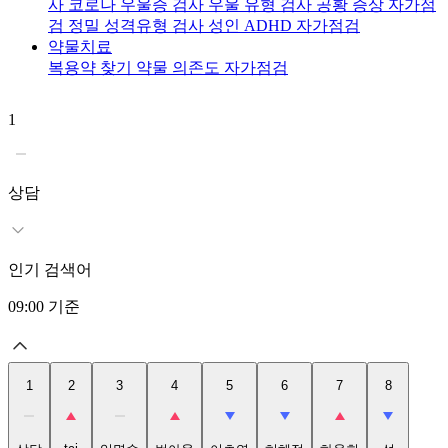
사
코로나 우울증 검사
우울 유형 검사
공황 증상 자가점
검
정밀 성격유형 검사
성인 ADHD 자가점검
약물치료
복용약 찾기
약물 의존도 자가점검
1
2
t
상담
인기 검색어
09:00
기준
1
2
3
4
5
6
7
8