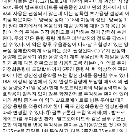
대한 자료는 없다. 그러므로 2세 미만의 환자에게 권장되지 않
으며, 특히 발프로에이트를 복용중인 2세 미만의 환자에서 이
약의 사용은 권장되지 않는데 이는 정확한 초기용량 설정의 어
려움 때문이다. 2. 양극성 장애 1) 18세 이상의 성인 : 양극성 1
형 장애 환자에서의 우울삽화 재발 방지에 대한 권장 용법 용
량 이 약의 투여는 권장 용량으로 시작하는 것이 강력히 추천
된다. 주의 깊은 용량 증량 계획은 피부발진의 정도를 감소시
킬 수 있다. 이 약은 향후 우울증상이 나타날 위험성이 있는 양
극성 장애환자에게 사용하는 것이 권장된다. (1) 유지 안정화
용량에 도달하기 위한 용량 증가 계획 우울삽화의 재발을 방지
하기 위해 다음 전환요법을 사용하도록 하는데, 이 약을 유지
안정화용량에 도달할 때까지 6주간 증량한 후, 임상적인 판단
하에 다른 정신신경용약물 또는 항전간제를 중단할 수도 있다.
18세 이상의 성인에서 유지 안정화용량에 도달할 때까지의 권
장 용량증가(1일 용량) 현재 라모트리진과의 약물동력학적 상
호작용이 알려져 있지 않은 항전간제를 투여하는 환자에 있어
서의 용량 증가는 이 약과 발프로에이트를 병용 투여할 때의
권장 용량을 적용하여야 한다. 목표 안정화용량은 임상반응에
따라 변경할 수 있다. ① 글루쿠론산 포합 억제제(예 : 발프로
에이트)를 투여중인 환자 : 발프로에이트와 같은 글루쿠론산
포합 억제제를 병용 투여하는 환자는 초기용량으로 첫 2주 동
안 25 mg을 격일로 1회 투여하고, 다음 2주간은 25 mg을 1일 1