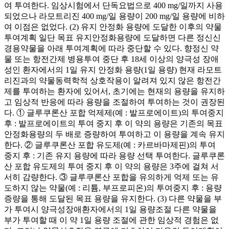
여 투여한다. 임상시험에서 단독요법으로 400 mg/일까지 사용
되었으나 라모트리진 400 mg/일 용량이 200 mg/일 용량에 비하
여 이점은 없었다. (2) 유지 안정화 용량에 도달한 이후의 약물
투여계획 일단 목표 유지안정화용량에 도달하면 다른 정신신
경용약물을 아래 투여계획에 따라 중단할 수 있다. 향정신 약
물 또는 항전간제 병용투여 중단 후 18세 이상의 양극성 장애
성인 환자에서의 1일 유지 안정화 용량(1일 용량) 현재 라모트
리진과의 약물동력학적 상호작용이 알려져 있지 않은 항전간
제를 투여하는 환자에 있어서, 초기에는 현재의 용량을 유지하
고 임상적 반응에 따라 용량을 조절하여 투여하는 것이 권장된
다. ① 글루쿠론산 포합 억제제(예 : 발프로에이트)의 투여중지
후 : 발프로에이트의 투여 중지 후 이 약의 용량은 기존의 목표
안정화용량의 두 배로 증량하여 투여하고 이 용량을 계속 유지
한다. ② 글루쿠론산 포합 유도제(예 : 카르바마제핀)의 투여
중지 후 : 기존 유지 용량에 따라 용량 선택 투여한다. 글루쿠론
산 포합 유도제의 투여 중지 후 이 약의 용량은 3주에 걸쳐 서
서히 감량한다. ③ 글루쿠론산 포합을 유의하게 억제 또는 유
도하지 않는 약물(예 : 리튬, 부프로피온)의 투여중지 후 : 용량
증량을 통해 도달된 목표 용량을 유지한다. (3) 다른 약물을 부
가 투여시 양극성장애환자에서의 1일 용량조절 다른 약물을
부가 투여할 때 이 약 1일 용량 조절에 관한 임상적 경험은 없