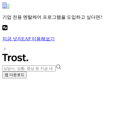
기업 전용 멘탈케어 프로그램
을 도입하고 싶다면?
지금
넛지EAP
이용해보기
앱 다운로드