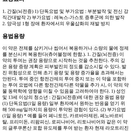
1. 간질(뇌전증) 1) 단독요법 및 부가요법 : 부분발작 및 전신 강
직간대발작 2) 부가요법 : 레녹스-가스토 증후군에 의한 발작
2. 양극성 1형 장애 환자에서의 우울삽화의 재발 방지
용법용량
이 약은 전체를 삼키거나 씹어서 복용하거나 소량의 물에 정제
를 분산시켜 복용한다(츄어블정에 한함.). 1. 간질(뇌전증) 이
약의 투여는 권장 용량으로 시작하는 것을 추천한다. 주의 깊
은 용량 증량 계획은 피부발진의 정도를 감소시킬 수 있다. 발
진 위험성으로 인해 초기 용량 및 용량 증가율을 초과해서는
안된다. 투여 중인 항전간제의 투여 중지 또는 이 약을 포함하
는 투여 요법에 다른 항전간제/다른 약물을 추가 시, 이 약의 약
물 동력학에 영향을 미칠 수 있음을 고려하여야 한다. 1) 성인
및 13세 이상의 청소년 : 간질(뇌전증)에 대한 권장 용법 용량
(1) 단독요법(1일 용량) 일부 환자에서 원하는 반응을 얻기 위
해 500 mg/일까지의 용량이 투약된 경험이 있다. (2) 부가요법
(1일 용량) * 예를 들어 페니토인, 카르바마제핀, 페노바르비
탈, 프리미돈, 리팜피신, 로피나비어, 리토나비어와 같은 이 약
의 글루쿠론산 포합 유도제를 투여 받는 환자 현재 라모트리진