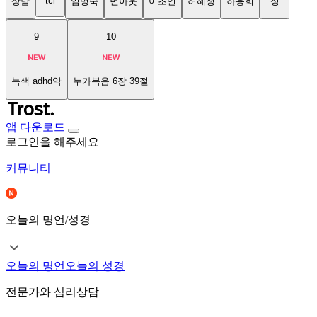
tci
상담
임명숙
번아웃
이초연
허혜정
하용희
성
9
10
녹색 adhd약
누가복음 6장 39절
앱 다운로드
로그인을 해주세요
커뮤니티
오늘의 명언/성경
오늘의 명언
오늘의 성경
전문가와 심리상담