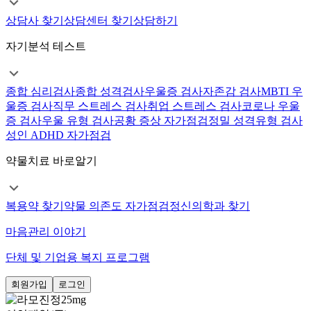
상담사 찾기
상담센터 찾기
상담하기
자기분석 테스트
종합 심리검사
종합 성격검사
우울증 검사
자존감 검사
MBTI 우
울증 검사
직무 스트레스 검사
취업 스트레스 검사
코로나 우울
증 검사
우울 유형 검사
공황 증상 자가점검
정밀 성격유형 검사
성인 ADHD 자가점검
약물치료 바로알기
복용약 찾기
약물 의존도 자가점검
정신의학과 찾기
마음관리 이야기
단체 및 기업용 복지 프로그램
회원가입
로그인