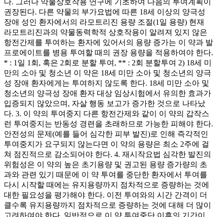
다. 그러나 약물상호작용 연구에 기초하여 다음의 투여계획이
권장된다. 다른 약물의 부가요법에 따른 18세 이상의 양극성
장애 성인 환자에서의 라모트리진 용량 조절(1일 용량) 현재
라모트리진과의 약물동력학적 상호작용이 알려져 있지 않은
항전간제를 투여하는 환자에 있어서의 용량 증가는 이 약과 발
프로에이트를 병용 투여할 때의 권장 용량을 적용하여야 한다.
* : 1일 1회, 혹은 2회로 분할 투여, ** : 2회 분할투여 2) 18세 미
만의 소아 및 청소년 이 약은 18세 미만 소아 및 청소년의 양극
성 장애 환자에게는 투여하지 않도록 한다. 18세 미만 소아 및
청소년의 양극성 장애 환자 대상 임상시험에서 유의한 효과가
입증되지 않았으며, 자살 행동 보고가 증가한 것으로 나타났
다. 3. 이 약의 투여중지 다른 항전간제와 같이 이 약의 갑작스
런 투여중지는 반동성 경련을 초래하므로 가능한 피해야 한다.
안전성의 문제(예를 들어 심각한 피부 발진)로 인해 즉각적인
투여중지가 요구되지 않는다면 이 약의 용량은 최소 2주에 걸
쳐 점진적으로 감소되어야 한다. 4. 재시작요법 심각한 발진의
위험성은 이 약의 높은 초기용량 및 권고된 용량 증가량의 초
과와 관련 있기 때문에 이 약 투여를 중단한 환자에서 투여를
다시 시작할 때에는 유지용량까지 점차적으로 증량하는 것에
대한 필요성을 평가해야 한다. 이전 투여와의 시간 간격이 더
클수록 유지용량까지 점차적으로 증량하는 것에 대해 더 많이
고려하여야 한다. 일반적으로 이 약 투여중단 이후의 기간이