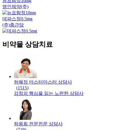
뉴프람정10mg
명인제약(주)
데파스정0.5mg
(주)종근당
비약물 상담치료
허혜정 마스터
마스터
상담사
(
1515
)
감정의 핵심을 읽는 노련한 상담사
하용희 전문
전문
상담사
(
719
)