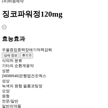
(주)하원제약
징코파워정120mg
효능효과
우울증
집중력장애
기억력감퇴
상세 정보
후기 0
식약처 분류
기타의 순환계용약
성분
[M088948]은행엽건조엑스
성상
녹색의 원형 필름코팅정
모양
원형
전문/일반
일반의약품