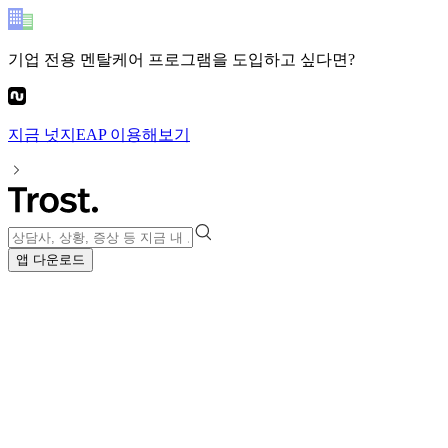
기업 전용 멘탈케어 프로그램
을 도입하고 싶다면?
지금
넛지EAP
이용해보기
앱 다운로드