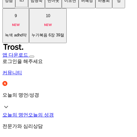
tci
상담
임명숙
번아웃
이초연
허혜정
하용희
성
9
10
녹색 adhd약
누가복음 6장 39절
앱 다운로드
로그인을 해주세요
커뮤니티
오늘의 명언/성경
오늘의 명언
오늘의 성경
전문가와 심리상담