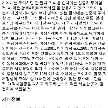
자에게는 투여하면 안 된다. 2. 다음 환자에는 신중히 투여할
것. 이 약은 황색4호(타르트라진)를 함유하고 있으므로 이 성
분에 과민하거나 알레르기 병력이 있는 환자에는 신중히 투여
할 것. 3. 부작용 1）드물게 가벼운 위장관 불쾌감, 두통, 알레
르기성 피부반응이 나타날 수 있다. 2) 국내 자발적 이상사례
보고자료(1989-2013년)를 분석한 결과, 이상사례가 보고된 다
른 의약품에서 발생한 이상사례에 비해 통계적으로 유의하게
많이 보고된 이상사례는 다음과 같이 나타났다. 다만, 이로서
곧 해당성분과 다음의 이상사례 간에 인과관계가 입증된 것을
의미하는 것은 아니다. &#x2981; 어지러움 &#x2981; 가려움증
4. 일반적 주의 이 약은 고혈압 치료제가 아니므로 특별한 치료
를 요하는 고혈압 환자에는 투여하지 말것. 5. 임부에 대한 투
여 동물실험에서 기형 발생은 없었으나 임신중의 투여에 대한
충분한 사용경험이 없다. 6. 소아에 대한 투여 소아의 사용경험
이 충분하지 않으므로 12세 이하의 소아에는 투여하지 말것. 7.
저장상의 주의사항 1) 어린이 손에 닿지 않는 장소에 보관할
것. 2) 직사일광을 피하고 되도록 습기가 적은 서늘한 곳에 밀
전하여 보관할 것.
기타정보