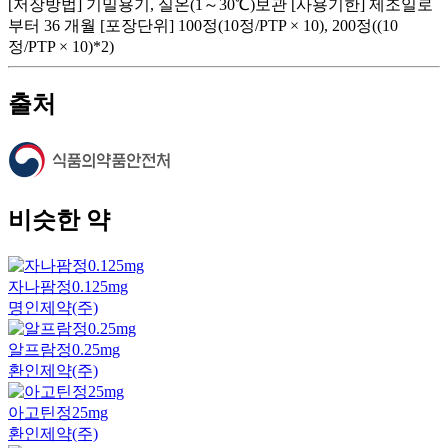
[저장방법] 기밀용기, 실온(1～30℃)보관 [사용기한] 제조일로
부터 36 개월 [포장단위] 100정(10정/PTP × 10), 200정((10
정/PTP × 10)*2)
출처
비슷한 약
자나팜정0.125mg
명인제약(주)
알프람정0.25mg
환인제약(주)
아고틴정25mg
환인제약(주)