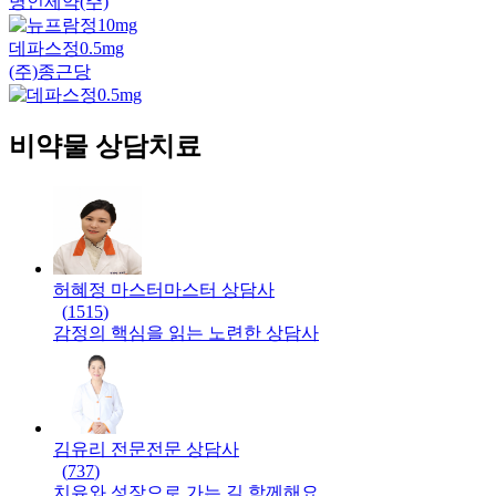
명인제약(주)
데파스정0.5mg
(주)종근당
비약물 상담치료
허혜정 마스터
마스터
상담사
(
1515
)
감정의 핵심을 읽는 노련한 상담사
김유리 전문
전문
상담사
(
737
)
치유와 성장으로 가는 길 함께해요