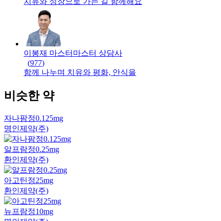
치유와 성장으로 가는 길 함께해요
이봉재 마스터
마스터
상담사
(
977
)
함께 나누며 치유와 평화, 안식을
비슷한 약
자나팜정0.125mg
명인제약(주)
알프람정0.25mg
환인제약(주)
아고틴정25mg
환인제약(주)
뉴프람정10mg