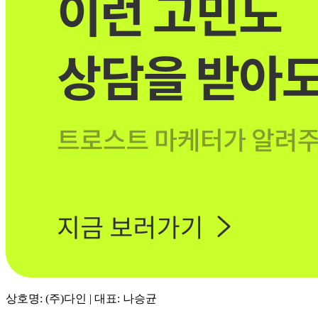
상호명: (주)다인 | 대표: 나승균