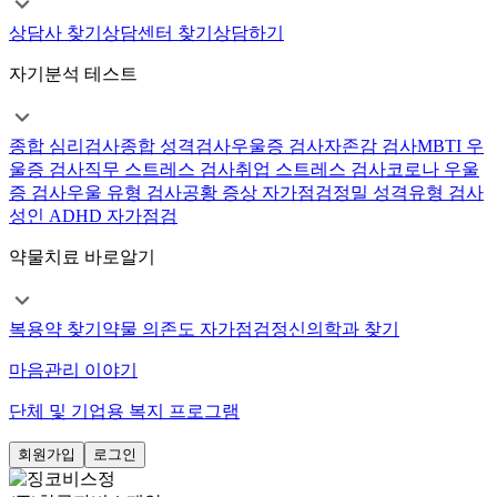
상담사 찾기
상담센터 찾기
상담하기
자기분석 테스트
종합 심리검사
종합 성격검사
우울증 검사
자존감 검사
MBTI 우
울증 검사
직무 스트레스 검사
취업 스트레스 검사
코로나 우울
증 검사
우울 유형 검사
공황 증상 자가점검
정밀 성격유형 검사
성인 ADHD 자가점검
약물치료 바로알기
복용약 찾기
약물 의존도 자가점검
정신의학과 찾기
마음관리 이야기
단체 및 기업용 복지 프로그램
회원가입
로그인