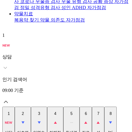
사
코로나 우울증 검사
우울 유형 검사
공황 증상 자가점
검
정밀 성격유형 검사
성인 ADHD 자가점검
약물치료
복용약 찾기
약물 의존도 자가점검
1
2
상담
인기 검색어
09:00
기준
1
2
3
4
5
6
7
8