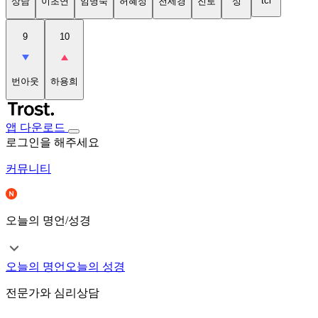
tci
상담
이초연
임명숙
허혜정
천세경
진로
성
9
10
번아웃
하용희
앱 다운로드
로그인을 해주세요
커뮤니티
오늘의 명언/성경
오늘의 명언
오늘의 성경
전문가와 심리상담