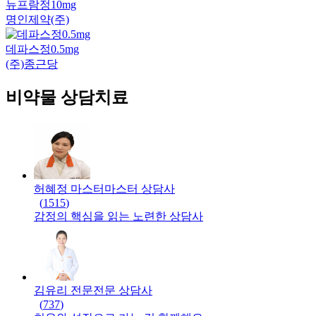
뉴프람정10mg
명인제약(주)
데파스정0.5mg
(주)종근당
비약물 상담치료
허혜정 마스터
마스터
상담사
(
1515
)
감정의 핵심을 읽는 노련한 상담사
김유리 전문
전문
상담사
(
737
)