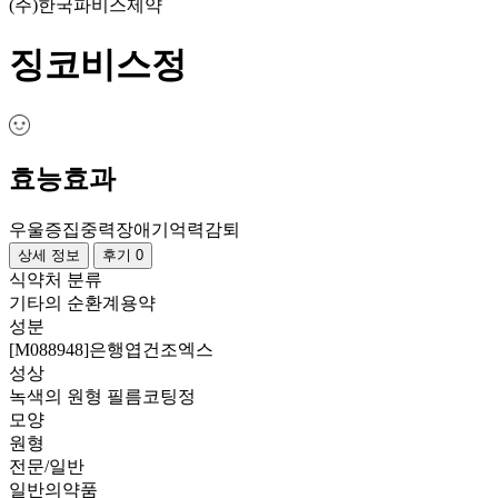
(주)한국파비스제약
징코비스정
효능효과
우울증
집중력장애
기억력감퇴
상세 정보
후기 0
식약처 분류
기타의 순환계용약
성분
[M088948]은행엽건조엑스
성상
녹색의 원형 필름코팅정
모양
원형
전문/일반
일반의약품