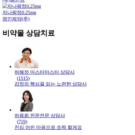
자나팜정0.25mg
명인제약(주)
비약물 상담치료
허혜정 마스터
마스터
상담사
(
1515
)
감정의 핵심을 읽는 노련한 상담사
하용희 전문
전문
상담사
(
719
)
진심 어린 마음으로 조력 할게요