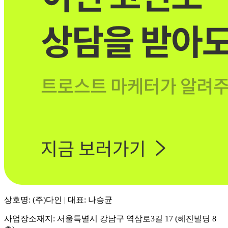
상호명: (주)다인 | 대표: 나승균
사업장소재지: 서울특별시 강남구 역삼로3길 17 (혜진빌딩 8