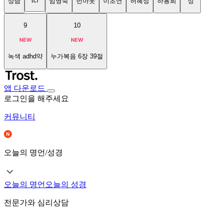
tci
상담
임명숙
번아웃
이초연
허혜정
하용희
성
9
10
녹색 adhd약
누가복음 6장 39절
앱 다운로드
로그인을 해주세요
커뮤니티
오늘의 명언/성경
오늘의 명언
오늘의 성경
전문가와 심리상담