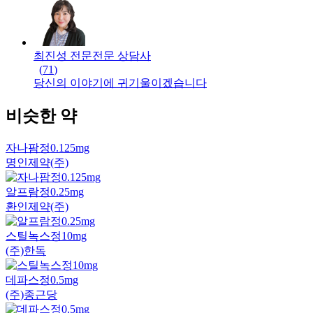
최진성 전문
전문
상담사
(
71
)
당신의 이야기에 귀기울이겠습니다
비슷한 약
자나팜정0.125mg
명인제약(주)
알프람정0.25mg
환인제약(주)
스틸녹스정10mg
(주)한독
데파스정0.5mg
(주)종근당