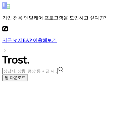
기업 전용 멘탈케어 프로그램
을 도입하고 싶다면?
지금
넛지EAP
이용해보기
앱 다운로드