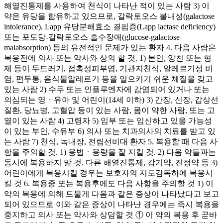
해열진통제를 사용하여 천식이 나타난 적이 있는 사람 3) 이
약은 유당을 함유하고 있으므로, 갈락토오스 불내성(galactose
intolerance), Lapp 유당분해효소 결핍증(Lapp lactase deficiency)
또는 포도당-갈락토오스 흡수장애(glucose-galactose
malabsorption) 등의 유전적인 문제가 있는 환자 4. 다음 사람은
복용전에 의사 또는 약사와 상의 할 것. 1) 본인, 양친 또는 형
제 등이 두드러기, 접촉성피부염, 기관지천식, 알레르기성 비
염, 편두통, 음식물알레르기 등을 일으키기 쉬운 체질을 갖고
있는 사람 2) 수두 또는 인플루엔자에 감염되어 있거나 또는
의심되는 영ㆍ유아 및 어린이(14세 이하) 3) 간장, 신장, 갑상선
질환, 당뇨병, 고혈압 등이 있는 사람, 몸이 약한 사람, 또는 고
열이 있는 사람 4) 고령자 5) 임부 또는 임신하고 있을 가능성
이 있는 부인, 수유부 6) 의사 또는 치과의사의 치료를 받고 있
는 사람 7) 천식, 녹내장, 전립선비대 환자 5. 복용할 때 다음 사
항을 주의할 것. 1) 용법ㆍ용량을 잘 지킬 것. 2) 다음 약들과는
동시에 복용하지 말 것. 다른 해열진통제, 감기약, 진정약 등 3)
어린이에게 복용시킬 경우는 보호자의 지도감독하에 복용시
킬 것 6. 복용중 또는 복용후에도 다음 사항을 주의할 것 1) 이
약의 복용에 의해 드물게 다음과 같은 증상이 나타났다고 보고
되어 있으므로 이와 같은 증상이 나타난 경우에는 즉시 복용을
중지하고 의사 또는 약사와 상담할 것 ① 이 약의 복용 후 곧바