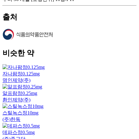
출처
비슷한 약
자나팜정0.125mg
명인제약(주)
알프람정0.25mg
환인제약(주)
스틸녹스정10mg
(주)한독
데파스정0.5mg
(주)종근당