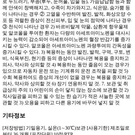
로 두드러기, 부종(후두, 눈꺼풀, 입술 등), 가슴답답함 등과 함
께 안색이 창백해지고, 수족이 차가와지고, 식은땀, 숨가뿜 등
이 나타나는 경우 ② 고열을 수반하며 발진, 발적, 화상모양 수
포 등 격렬한 증상이 전신피부, 입 및 눈의 점막에 나타난 경우
③ 천식이 나타난 경우 2) 바르비탈계 약물, 삼환계 항우울제
및 알코올을 투여한 환자는 다량의 아세트아미노펜을 대사시
키는 능력이 감소되어 아세트아미노펜의 혈장 반감기를 증가
시킬 수 있다. 알코올은 아세트아미노펜 과량투여의 간독성을
증가시킬 수 있다. 3) 복용하는 동안 발진, 발적, 구역, 구토, 변
비, 식욕부진, 현기증 등의 증상이 나타나면 복용을 중지하고
의사, 약사와 상의할 것 4) 복용하는 동안 졸음이 오는 경우가
있으므로 자동차 운전 또는 기계류의 운전 조작을 피할 것 5)
수회 복용하여도 증상의 개선이 없을 경우는 복용을 중지하고
의사, 약사와 상의할 것 6) 장기 연용하지 말 것. 7. 보관 및 취
급상의 주의 1) 어린이의 손이 닿지 않는 장소에 보관할 것 2)
직사일광을 피하고 될 수 있는 한 습기가 적은 서늘한 곳에 보
관할 것 3) 오용을 피하고 다른 용기에 바꾸어 넣지 말 것
기타정보
[저장방법] 기밀용기, 실온(1∼30℃)보관 [사용기한] 제조일로
부터 36 개월 [포장단위] 10정/PTP