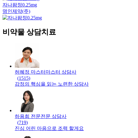
자나팜정0.25mg
명인제약(주)
비약물 상담치료
허혜정 마스터
마스터
상담사
(
1515
)
감정의 핵심을 읽는 노련한 상담사
하용희 전문
전문
상담사
(
719
)
진심 어린 마음으로 조력 할게요