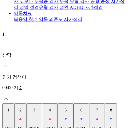
사
코로나 우울증 검사
우울 유형 검사
공황 증상 자가점
검
정밀 성격유형 검사
성인 ADHD 자가점검
약물치료
복용약 찾기
약물 의존도 자가점검
1
2
t
상담
인기 검색어
09:00
기준
1
2
3
4
5
6
7
8