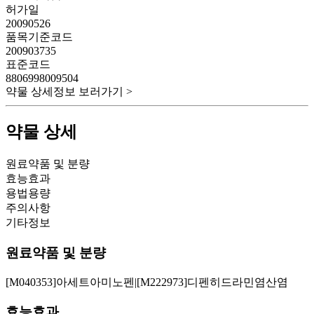
허가일
20090526
품목기준코드
200903735
표준코드
8806998009504
약물 상세정보 보러가기 >
약물 상세
원료약품 및 분량
효능효과
용법용량
주의사항
기타정보
원료약품 및 분량
[M040353]아세트아미노펜|[M222973]디펜히드라민염산염
효능효과