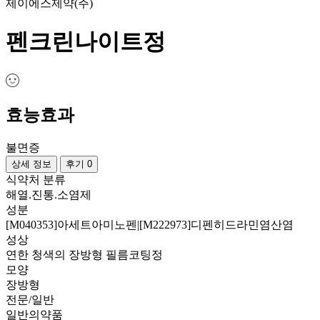
제이에스제약(주)
펜크린나이트정
효능효과
불면증
상세 정보
후기 0
식약처 분류
해열.진통.소염제
성분
[M040353]아세트아미노펜|[M222973]디펜히드라민염산염
성상
연한 청색의 장방형 필름코팅정
모양
장방형
전문/일반
일반의약품