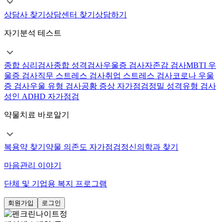
상담사 찾기
상담센터 찾기
상담하기
자기분석 테스트
종합 심리검사
종합 성격검사
우울증 검사
자존감 검사
MBTI 우
울증 검사
직무 스트레스 검사
취업 스트레스 검사
코로나 우울
증 검사
우울 유형 검사
공황 증상 자가점검
정밀 성격유형 검사
성인 ADHD 자가점검
약물치료 바로알기
복용약 찾기
약물 의존도 자가점검
정신의학과 찾기
마음관리 이야기
단체 및 기업용 복지 프로그램
회원가입
로그인