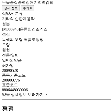
우울증
집중력장애
기억력감퇴
상세 정보
후기 0
식약처 분류
기타의 순환계용약
성분
[M088948]은행엽건조엑스
성상
녹색의 원형 필름코팅정
모양
원형
전문/일반
일반의약품
허가일
20090528
품목기준코드
200903776
표준코드
8806448039006
약물 상세정보 보러가기 >
평점