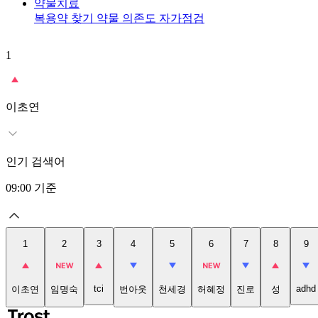
약물치료
복용약 찾기
약물 의존도 자가점검
1
이초연
인기 검색어
09:00
기준
1
2
3
4
5
6
7
8
9
tci
adhd
이초연
임명숙
번아웃
천세경
허혜정
진로
성