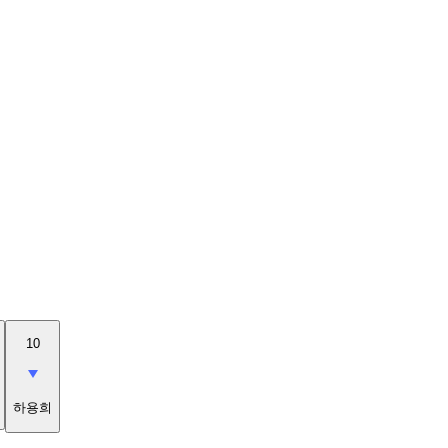
10
하용희