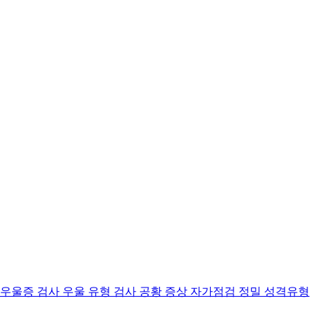
 우울증 검사
우울 유형 검사
공황 증상 자가점검
정밀 성격유형