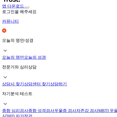
앱 다운로드
로그인을 해주세요
커뮤니티
오늘의 명언/성경
오늘의 명언
오늘의 성경
전문가와 심리상담
상담사 찾기
상담센터 찾기
상담하기
자기분석 테스트
종합 심리검사
종합 성격검사
우울증 검사
자존감 검사
MBTI 우
ADHD 자가점검