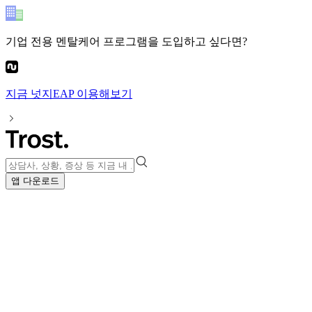
기업 전용 멘탈케어 프로그램
을 도입하고 싶다면?
지금
넛지EAP
이용해보기
앱 다운로드