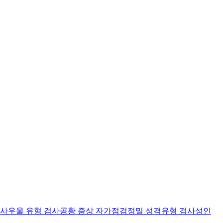
검사
우울 유형 검사
공황 증상 자가점검
정밀 성격유형 검사
성인