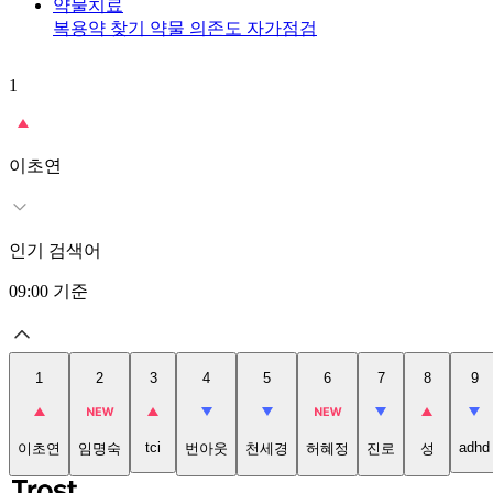
약물치료
복용약 찾기
약물 의존도 자가점검
1
이초연
인기 검색어
09:00
기준
1
2
3
4
5
6
7
8
9
tci
adhd
이초연
임명숙
번아웃
천세경
허혜정
진로
성