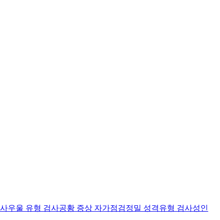
검사
우울 유형 검사
공황 증상 자가점검
정밀 성격유형 검사
성인