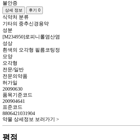
불안증
상세 정보
후기 0
식약처 분류
기타의 중추신경용약
성분
[M234950]로피니롤염산염
성상
흰색의 오각형 필름코팅정
모양
오각형
전문/일반
전문의약품
허가일
20090630
품목기준코드
200904641
표준코드
8806421031904
약물 상세정보 보러가기 >
평점