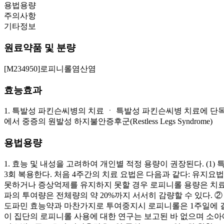
용법용량
주의사항
기타정보
원료약품 및 분량
[M234950]로피니롤염산염
효능효과
1. 특발성 파킨슨씨병의 치료 ㆍ 특발성 파킨슨씨병 치료에 단독 
에서 중증의 원발성 하지불안증후군(Restless Legs Syndrome)
용법용량
1. 효능 및 내성을 고려하여 개인별 적정 용량이 권장된다. (1)
3회 복용한다. 처음 4주간의 치료 요법은 다음과 같다: 유지요법
못하거나 증상억제를 유지하지 못할 경우 로피니롤 용량은 치료효
파의 투여량은 전체량의 약 20%까지 서서히 감량할 수 있다.
도파민 효능약과 마찬가지로 투여중지시 로피니롤은 1주일에 걸
이 집단의 로피니롤 사용에 대한 연구는 보고된 바 없으며 소아에