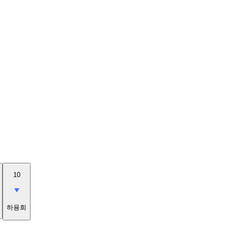
10
하용희