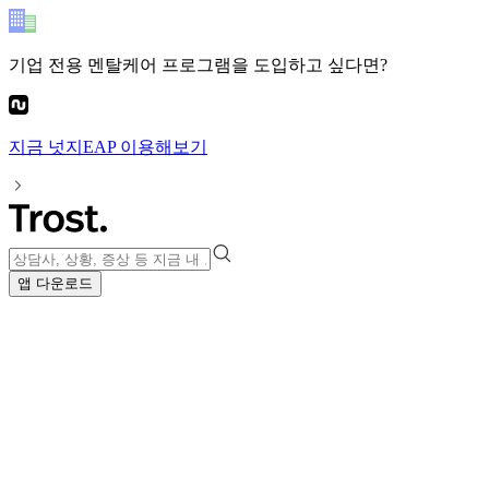
기업 전용 멘탈케어 프로그램
을 도입하고 싶다면?
지금
넛지EAP
이용해보기
앱 다운로드