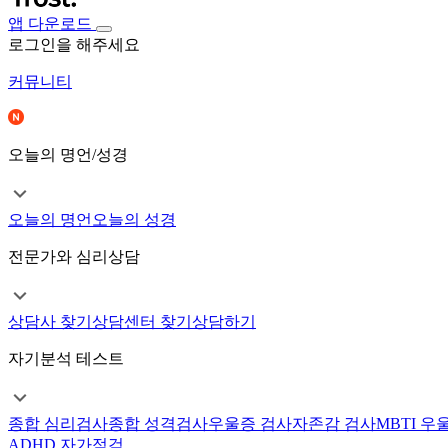
앱 다운로드
로그인을 해주세요
커뮤니티
오늘의 명언/성경
오늘의 명언
오늘의 성경
전문가와 심리상담
상담사 찾기
상담센터 찾기
상담하기
자기분석 테스트
종합 심리검사
종합 성격검사
우울증 검사
자존감 검사
MBTI 우
ADHD 자가점검