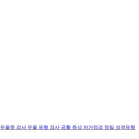
 우울증 검사
우울 유형 검사
공황 증상 자가점검
정밀 성격유형