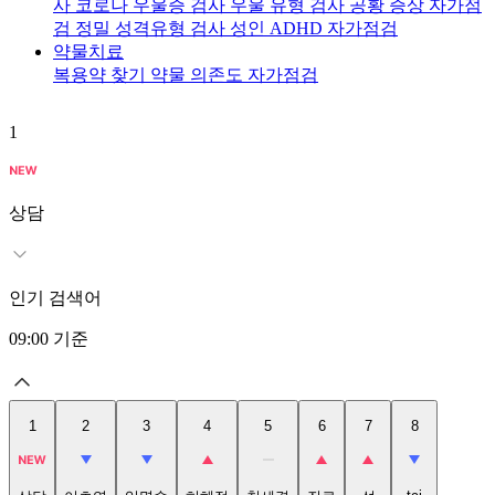
사
코로나 우울증 검사
우울 유형 검사
공황 증상 자가점
검
정밀 성격유형 검사
성인 ADHD 자가점검
약물치료
복용약 찾기
약물 의존도 자가점검
1
2
상담
인기 검색어
09:00
기준
1
2
3
4
5
6
7
8