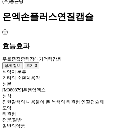
(주)종근당
은엑손플러스연질캡슐
효능효과
우울증
집중력장애
기억력감퇴
상세 정보
후기 0
식약처 분류
기타의 순환계용약
성분
[M080879]은행엽엑스
성상
진한갈색의 내용물이 든 녹색의 타원형 연질캡슐제
모양
타원형
전문/일반
일반의약품