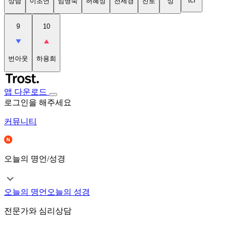
tci
상담
이초연
임명숙
허혜정
천세경
진로
성
9
10
번아웃
하용희
앱 다운로드
로그인을 해주세요
커뮤니티
오늘의 명언/성경
오늘의 명언
오늘의 성경
전문가와 심리상담