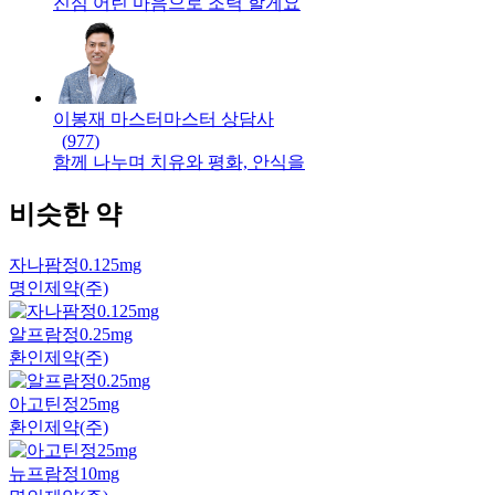
진심 어린 마음으로 조력 할게요
이봉재 마스터
마스터
상담사
(
977
)
함께 나누며 치유와 평화, 안식을
비슷한 약
자나팜정0.125mg
명인제약(주)
알프람정0.25mg
환인제약(주)
아고틴정25mg
환인제약(주)
뉴프람정10mg