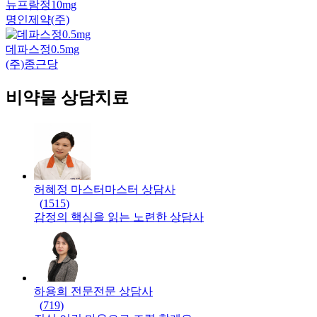
뉴프람정10mg
명인제약(주)
데파스정0.5mg
(주)종근당
비약물 상담치료
허혜정 마스터
마스터
상담사
(
1515
)
감정의 핵심을 읽는 노련한 상담사
하용희 전문
전문
상담사
(
719
)