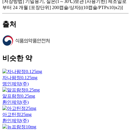
[저장방법] 기밀용기, 실온(1～30℃)보관 [사용기한] 제조일로
부터 24 개월 [포장단위] 200캡슐/상자[((10캡슐/PTPx10)x2)]
출처
비슷한 약
자나팜정0.125mg
명인제약(주)
알프람정0.25mg
환인제약(주)
아고틴정25mg
환인제약(주)