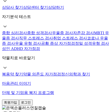
상담사 찾기
상담센터 찾기
상담하기
자기분석 테스트
종합 심리검사
종합 성격검사
우울증 검사
자존감 검사
MBTI 우
울증 검사
직무 스트레스 검사
취업 스트레스 검사
코로나 우울
증 검사
우울 유형 검사
공황 증상 자가점검
정밀 성격유형 검사
성인 ADHD 자가점검
약물치료 바로알기
복용약 찾기
약물 의존도 자가점검
정신의학과 찾기
마음관리 이야기
단체 및 기업용 복지 프로그램
회원가입
로그인