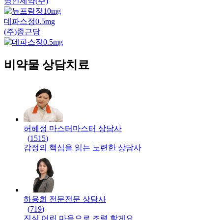
명인제약(주)
데파스정0.5mg
(주)종근당
비약물 상담치료
허혜정 마스터
마스터
상담사
(
1515
)
감정의 핵심을 읽는 노련한 상담사
하용희 전문
전문
상담사
(
719
)
진심 어린 마음으로 조력 할게요