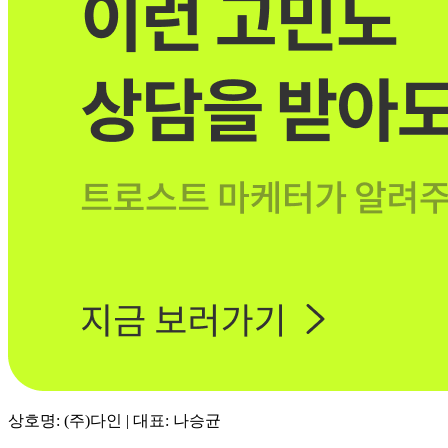
상호명: (주)다인 | 대표: 나승균