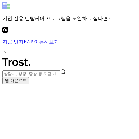
기업 전용 멘탈케어 프로그램
을 도입하고 싶다면?
지금
넛지EAP
이용해보기
앱 다운로드