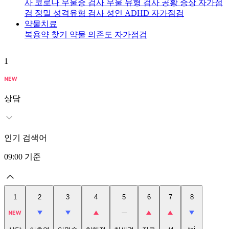
사
코로나 우울증 검사
우울 유형 검사
공황 증상 자가점
검
정밀 성격유형 검사
성인 ADHD 자가점검
약물치료
복용약 찾기
약물 의존도 자가점검
1
2
상담
인기 검색어
09:00
기준
1
2
3
4
5
6
7
8