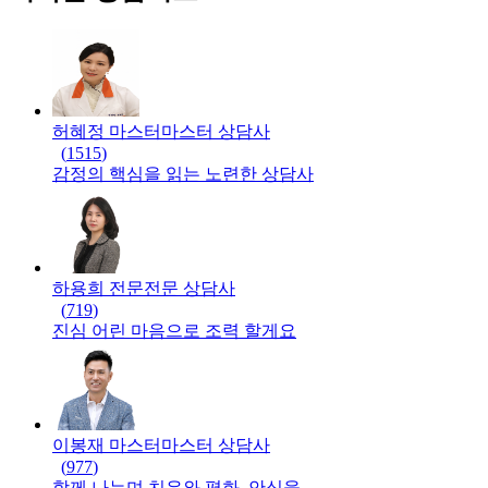
허혜정 마스터
마스터
상담사
(
1515
)
감정의 핵심을 읽는 노련한 상담사
하용희 전문
전문
상담사
(
719
)
진심 어린 마음으로 조력 할게요
이봉재 마스터
마스터
상담사
(
977
)
함께 나누며 치유와 평화, 안식을