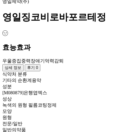
영일제약(주)
영일징코비로바포르테정
효능효과
우울증
집중력장애
기억력감퇴
상세 정보
후기 0
식약처 분류
기타의 순환계용약
성분
[M080879]은행엽엑스
성상
녹색의 원형 필름코팅정제
모양
원형
전문/일반
일반의약품