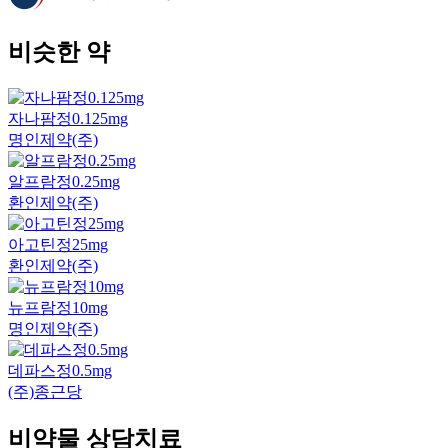
비슷한 약
자나팜정0.125mg
명인제약(주)
알프람정0.25mg
환인제약(주)
아고틴정25mg
환인제약(주)
뉴프람정10mg
명인제약(주)
데파스정0.5mg
(주)종근당
비약물 상담치료