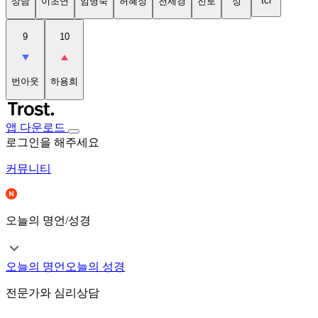
tci
상담
이초연
임명숙
허혜정
천세경
진로
성
9
10
번아웃
하용희
앱 다운로드
로그인을 해주세요
커뮤니티
오늘의 명언/성경
오늘의 명언
오늘의 성경
전문가와 심리상담