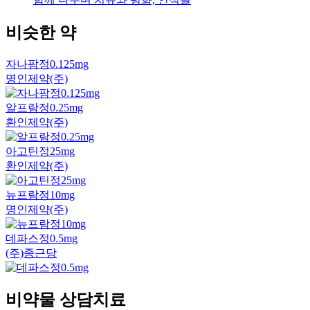
비슷한 약
자나팜정0.125mg
명인제약(주)
알프람정0.25mg
환인제약(주)
아고틴정25mg
환인제약(주)
뉴프람정10mg
명인제약(주)
데파스정0.5mg
(주)종근당
비약물 상담치료