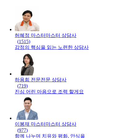
허혜정 마스터
마스터
상담사
(
1515
)
감정의 핵심을 읽는 노련한 상담사
하용희 전문
전문
상담사
(
719
)
진심 어린 마음으로 조력 할게요
이봉재 마스터
마스터
상담사
(
977
)
함께 나누며 치유와 평화, 안식을