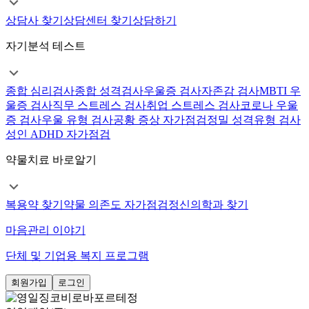
상담사 찾기
상담센터 찾기
상담하기
자기분석 테스트
종합 심리검사
종합 성격검사
우울증 검사
자존감 검사
MBTI 우
울증 검사
직무 스트레스 검사
취업 스트레스 검사
코로나 우울
증 검사
우울 유형 검사
공황 증상 자가점검
정밀 성격유형 검사
성인 ADHD 자가점검
약물치료 바로알기
복용약 찾기
약물 의존도 자가점검
정신의학과 찾기
마음관리 이야기
단체 및 기업용 복지 프로그램
회원가입
로그인