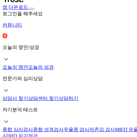
앱 다운로드
로그인을 해주세요
커뮤니티
오늘의 명언/성경
오늘의 명언
오늘의 성경
전문가와 심리상담
상담사 찾기
상담센터 찾기
상담하기
자기분석 테스트
종합 심리검사
종합 성격검사
우울증 검사
자존감 검사
MBTI 우
ADHD 자가점검