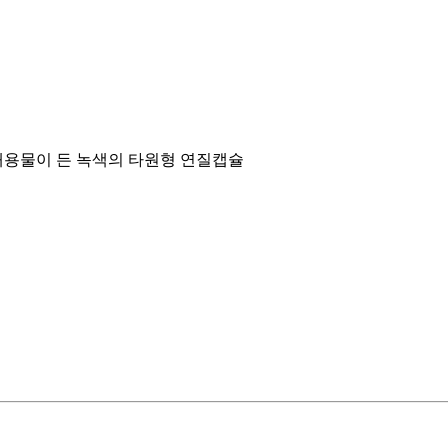
내용물이 든 녹색의 타원형 연질캡슐