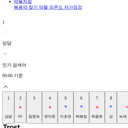
약물치료
복용약 찾기
약물 의존도 자가점검
1
상담
인기 검색어
09:00
기준
1
2
3
4
5
6
7
8
tci
상담
임명숙
번아웃
이초연
허혜정
하용희
성
녹색 