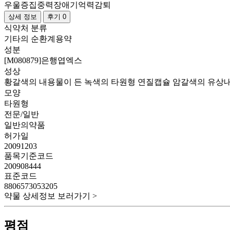
우울증
집중력장애
기억력감퇴
상세 정보
후기 0
식약처 분류
기타의 순환계용약
성분
[M080879]은행엽엑스
성상
황갈색의 내용물이 든 녹색의 타원형 연질캡슐 암갈색의 유상
모양
타원형
전문/일반
일반의약품
허가일
20091203
품목기준코드
200908444
표준코드
8806573053205
약물 상세정보 보러가기 >
평점