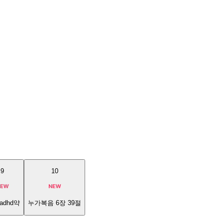
9
10
adhd약
누가복음 6장 39절