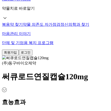
약물치료 바로알기
복용약 찾기
약물 의존도 자가점검
정신의학과 찾기
마음관리 이야기
단체 및 기업용 복지 프로그램
회원가입
로그인
(주)동구바이오제약
써큐로드연질캡슐120mg
효능효과