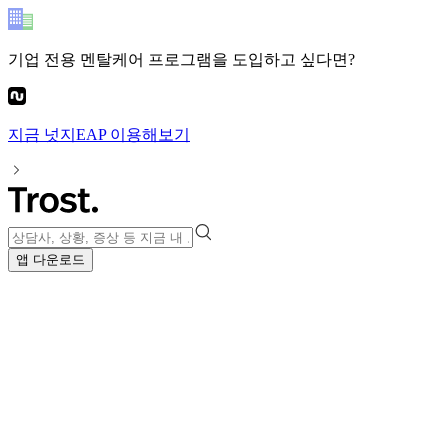
기업 전용 멘탈케어 프로그램
을 도입하고 싶다면?
지금
넛지EAP
이용해보기
앱 다운로드