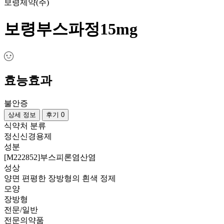
보령제약(주)
보령부스파정15mg
효능효과
불안증
상세 정보
후기 0
식약처 분류
정신신경용제
성분
[M222852]부스피론염산염
성상
양면 편평한 장방형의 흰색 정제
모양
장방형
전문/일반
전문의약품