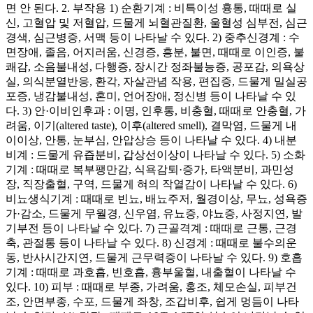
면 안 된다. 2. 부작용 1) 순환기계 : 비특이성 흉통, 때때로 실
신, 고혈압 및 저혈압, 드물게 뇌혈관질환, 울혈성 심부전, 심근
경색, 심근병증, 서맥 등이 나타날 수 있다. 2) 중추신경계 : 수
면장애, 졸음, 어지러움, 신경증, 흥분, 불면, 때때로 이인증, 불
쾌감, 소음불내성, 다행증, 장시간 정좌불능증, 공포감, 의욕상
실, 의식분열반응, 환각, 자살관념 작용, 편집증, 드물게 밀실공
포증, 냉감불내성, 혼미, 언어장애, 정신병 등이 나타날 수 있
다. 3) 안·이비인후과 : 이명, 인후통, 비충혈, 때때로 안충혈, 가
려움, 이기(altered taste), 이후(altered smell), 결막염, 드물게 내
이이상, 안통, 눈부심, 안압상승 등이 나타날 수 있다. 4) 내분
비계 : 드물게 유즙분비, 갑상선이상이 나타날 수 있다. 5) 소화
기계 : 때때로 복부팽만감, 식욕감퇴·증가, 타액분비, 과민성
장, 직장출혈, 구역, 드물게 혀의 작열감이 나타날 수 있다. 6)
비뇨생식기계 : 때때로 빈뇨, 배뇨주저, 월경이상, 무뇨, 성욕증
가·감소, 드물게 무월경, 신우염, 유뇨증, 야뇨증, 사정지연, 발
기부전 등이 나타날 수 있다. 7) 근골격계 : 때때로 근통, 근경
축, 관절통 등이 나타날 수 있다. 8) 신경계 : 때때로 불수의운
동, 반사시간지연, 드물게 근무력증이 나타날 수 있다. 9) 호흡
기계 : 때때로 과호흡, 빈호흡, 흉부울혈, 내출혈이 나타날 수
있다. 10) 피부 : 때때로 부종, 가려움, 홍조, 체모손실, 피부건
조, 안면부종, 수포, 드물게 좌창, 조갑비후, 쉽게 멍듬이 나타