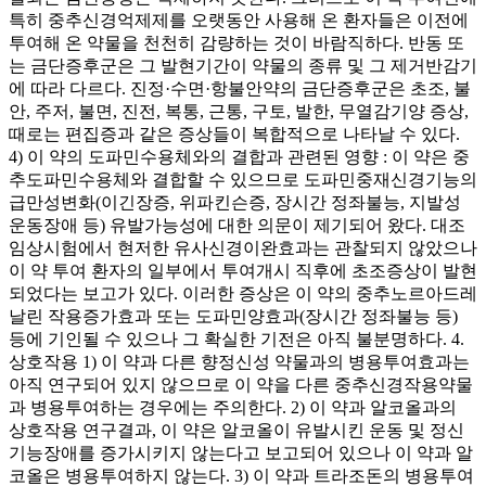
특히 중추신경억제제를 오랫동안 사용해 온 환자들은 이전에
투여해 온 약물을 천천히 감량하는 것이 바람직하다. 반동 또
는 금단증후군은 그 발현기간이 약물의 종류 및 그 제거반감기
에 따라 다르다. 진정·수면·항불안약의 금단증후군은 초조, 불
안, 주저, 불면, 진전, 복통, 근통, 구토, 발한, 무열감기양 증상,
때로는 편집증과 같은 증상들이 복합적으로 나타날 수 있다.
4) 이 약의 도파민수용체와의 결합과 관련된 영향 : 이 약은 중
추도파민수용체와 결합할 수 있으므로 도파민중재신경기능의
급만성변화(이긴장증, 위파킨슨증, 장시간 정좌불능, 지발성
운동장애 등) 유발가능성에 대한 의문이 제기되어 왔다. 대조
임상시험에서 현저한 유사신경이완효과는 관찰되지 않았으나
이 약 투여 환자의 일부에서 투여개시 직후에 초조증상이 발현
되었다는 보고가 있다. 이러한 증상은 이 약의 중추노르아드레
날린 작용증가효과 또는 도파민양효과(장시간 정좌불능 등)
등에 기인될 수 있으나 그 확실한 기전은 아직 불분명하다. 4.
상호작용 1) 이 약과 다른 향정신성 약물과의 병용투여효과는
아직 연구되어 있지 않으므로 이 약을 다른 중추신경작용약물
과 병용투여하는 경우에는 주의한다. 2) 이 약과 알코올과의
상호작용 연구결과, 이 약은 알코올이 유발시킨 운동 및 정신
기능장애를 증가시키지 않는다고 보고되어 있으나 이 약과 알
코올은 병용투여하지 않는다. 3) 이 약과 트라조돈의 병용투여