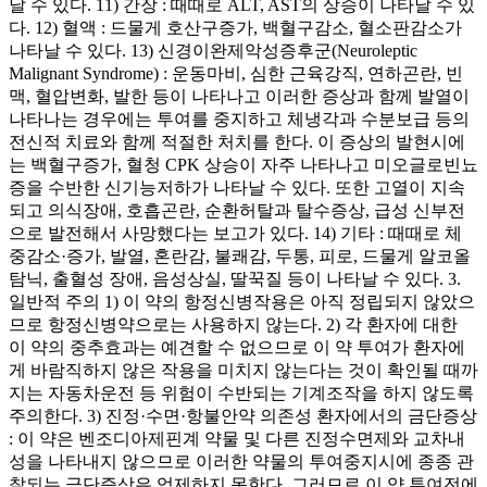
날 수 있다. 11) 간장 : 때때로 ALT, AST의 상승이 나타날 수 있
다. 12) 혈액 : 드물게 호산구증가, 백혈구감소, 혈소판감소가
나타날 수 있다. 13) 신경이완제악성증후군(Neuroleptic
Malignant Syndrome) : 운동마비, 심한 근육강직, 연하곤란, 빈
맥, 혈압변화, 발한 등이 나타나고 이러한 증상과 함께 발열이
나타나는 경우에는 투여를 중지하고 체냉각과 수분보급 등의
전신적 치료와 함께 적절한 처치를 한다. 이 증상의 발현시에
는 백혈구증가, 혈청 CPK 상승이 자주 나타나고 미오글로빈뇨
증을 수반한 신기능저하가 나타날 수 있다. 또한 고열이 지속
되고 의식장애, 호흡곤란, 순환허탈과 탈수증상, 급성 신부전
으로 발전해서 사망했다는 보고가 있다. 14) 기타 : 때때로 체
중감소·증가, 발열, 혼란감, 불쾌감, 두통, 피로, 드물게 알코올
탐닉, 출혈성 장애, 음성상실, 딸꾹질 등이 나타날 수 있다. 3.
일반적 주의 1) 이 약의 항정신병작용은 아직 정립되지 않았으
므로 항정신병약으로는 사용하지 않는다. 2) 각 환자에 대한
이 약의 중추효과는 예견할 수 없으므로 이 약 투여가 환자에
게 바람직하지 않은 작용을 미치지 않는다는 것이 확인될 때까
지는 자동차운전 등 위험이 수반되는 기계조작을 하지 않도록
주의한다. 3) 진정·수면·항불안약 의존성 환자에서의 금단증상
: 이 약은 벤조디아제핀계 약물 및 다른 진정수면제와 교차내
성을 나타내지 않으므로 이러한 약물의 투여중지시에 종종 관
찰되는 금단증상은 억제하지 못한다. 그러므로 이 약 투여전에