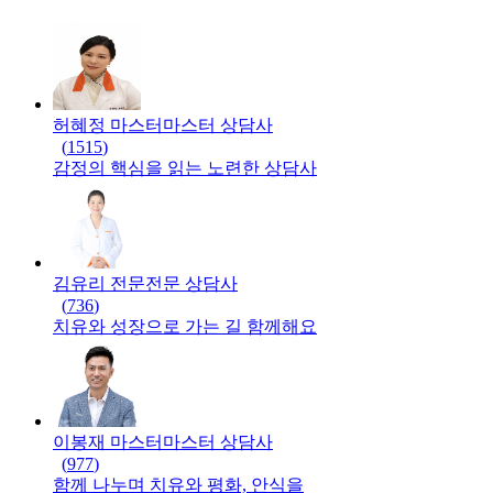
허혜정 마스터
마스터
상담사
(
1515
)
감정의 핵심을 읽는 노련한 상담사
김유리 전문
전문
상담사
(
736
)
치유와 성장으로 가는 길 함께해요
이봉재 마스터
마스터
상담사
(
977
)
함께 나누며 치유와 평화, 안식을