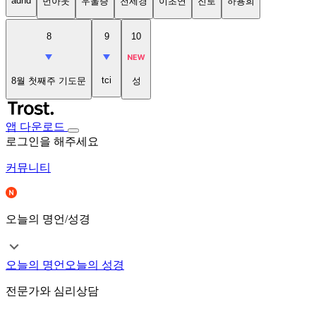
adhd
번아웃
우울증
천세경
이초연
진로
하용희
8
9
10
tci
8월 첫째주 기도문
성
앱 다운로드
로그인을 해주세요
커뮤니티
오늘의 명언/성경
오늘의 명언
오늘의 성경
전문가와 심리상담