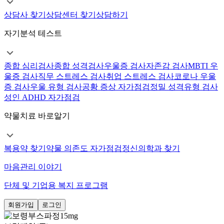
상담사 찾기
상담센터 찾기
상담하기
자기분석 테스트
종합 심리검사
종합 성격검사
우울증 검사
자존감 검사
MBTI 우
울증 검사
직무 스트레스 검사
취업 스트레스 검사
코로나 우울
증 검사
우울 유형 검사
공황 증상 자가점검
정밀 성격유형 검사
성인 ADHD 자가점검
약물치료 바로알기
복용약 찾기
약물 의존도 자가점검
정신의학과 찾기
마음관리 이야기
단체 및 기업용 복지 프로그램
회원가입
로그인