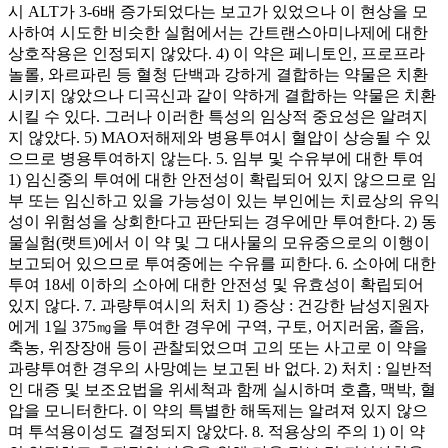
시 ALT가 3-6배 증가되었다는 보고가 있었으나 이 현상을 모
사하여 시도한 비슷한 실험에서는 간트랜스아미나제에 대한
상호작용은 인정되지 않았다. 4) 이 약은 페니토인, 프로프라
놀롤, 와르파린 등 혈청 단백과 강하게 결합하는 약물은 치환
시키지 않았으나 디곡신과 같이 약하게 결합하는 약물은 치환
시킬 수 있다. 그러나 이러한 특성의 임상적 중요성은 알려지
지 않았다. 5) MAO저해제와 병용투여시 혈압이 상승될 수 있
으므로 병용투여하지 않는다. 5. 임부 및 수유부에 대한 투여
1) 임신중의 투여에 대한 안전성이 확립되어 있지 않으므로 임
부 또는 임신하고 있을 가능성이 있는 부인에는 치료상의 유익
성이 위험성을 상회한다고 판단되는 경우에만 투여한다. 2) 동
물실험(랫트)에서 이 약 및 그 대사물의 모유중으로의 이행이
보고되어 있으므로 투여중에는 수유를 피한다. 6. 소아에 대한
투여 18세 이하의 소아에 대한 안전성 및 유효성이 확립되어
있지 않다. 7. 과량투여시의 처치 1) 증상 : 건강한 남성지원자
에게 1일 375㎎을 투여한 경우에 구역, 구토, 어지러움, 졸음,
축농, 위장장애 등이 관찰되었으며 고의 또는 사고로 이 약을
과량투여한 경우의 사망예는 보고된 바 없다. 2) 처치 : 일반적
인 대증 및 보조요법을 위세척과 함께 실시하며 호흡, 맥박, 혈
압을 모니터한다. 이 약의 특별한 해독제는 알려져 있지 않으
며 투석용이성도 결정되지 않았다. 8. 적용상의 주의 1) 이 약