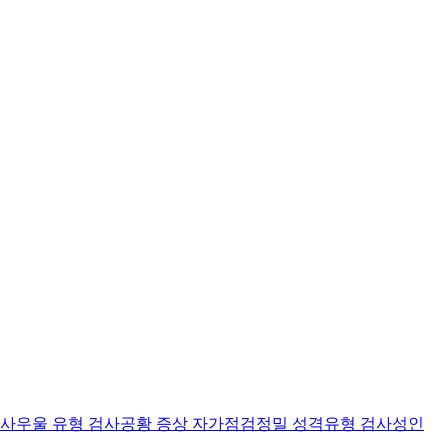
검사
우울 유형 검사
공황 증상 자가점검
정밀 성격유형 검사
성인