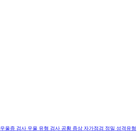
 우울증 검사
우울 유형 검사
공황 증상 자가점검
정밀 성격유형