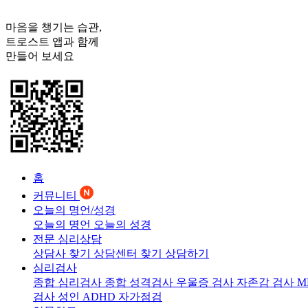
마음을 챙기는 습관,
트로스트
앱과 함께
만들어 보세요
홈
커뮤니티
오늘의 명언/성경
오늘의 명언
오늘의 성경
전문 심리상담
상담사 찾기
상담센터 찾기
상담하기
심리검사
종합 심리검사
종합 성격검사
우울증 검사
자존감 검사
M
검사
성인 ADHD 자가점검