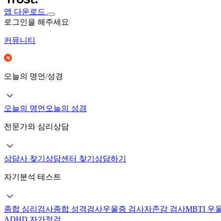
앱 다운로드
로그인을 해주세요
커뮤니티
오늘의 명언/성경
오늘의 명언
오늘의 성경
전문가와 심리상담
상담사 찾기
상담센터 찾기
상담하기
자기분석 테스트
종합 심리검사
종합 성격검사
우울증 검사
자존감 검사
MBTI 우
ADHD 자가점검