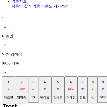
약물치료
복용약 찾기
약물 의존도 자가점검
1
이초연
인기 검색어
09:00
기준
1
2
3
4
5
6
7
8
9
tci
adhd
이초연
임명숙
번아웃
천세경
허혜정
진로
성