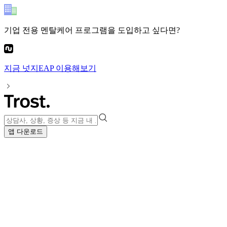
기업 전용 멘탈케어 프로그램
을 도입하고 싶다면?
지금
넛지EAP
이용해보기
앱 다운로드