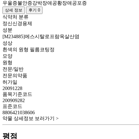
우울증
불안증
강박장애
공황장애
공포증
상세 정보
후기 0
식약처 분류
정신신경용제
성분
[M234885]에스시탈로프람옥살산염
성상
흰색의 원형 필름코팅정
모양
원형
전문/일반
전문의약품
허가일
20091228
품목기준코드
200909282
표준코드
8806421038606
약물 상세정보 보러가기 >
평점