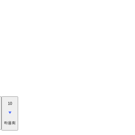
10
하용희