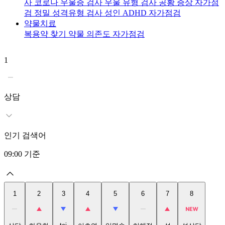
사
코로나 우울증 검사
우울 유형 검사
공황 증상 자가점
검
정밀 성격유형 검사
성인 ADHD 자가점검
약물치료
복용약 찾기
약물 의존도 자가점검
1
2
상담
인기 검색어
09:00
기준
1
2
3
4
5
6
7
8