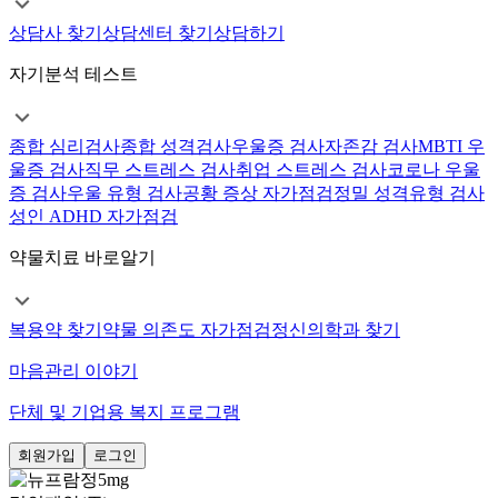
상담사 찾기
상담센터 찾기
상담하기
자기분석 테스트
종합 심리검사
종합 성격검사
우울증 검사
자존감 검사
MBTI 우
울증 검사
직무 스트레스 검사
취업 스트레스 검사
코로나 우울
증 검사
우울 유형 검사
공황 증상 자가점검
정밀 성격유형 검사
성인 ADHD 자가점검
약물치료 바로알기
복용약 찾기
약물 의존도 자가점검
정신의학과 찾기
마음관리 이야기
단체 및 기업용 복지 프로그램
회원가입
로그인