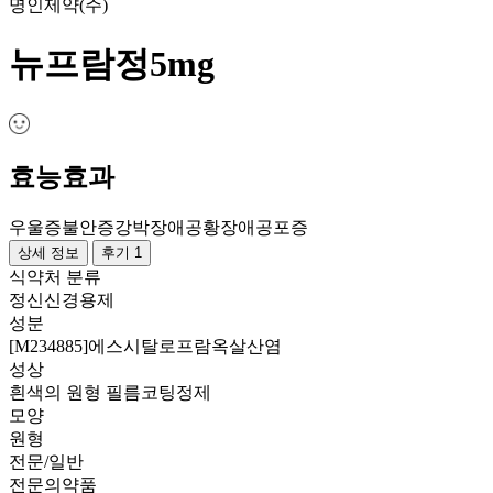
명인제약(주)
뉴프람정5mg
효능효과
우울증
불안증
강박장애
공황장애
공포증
상세 정보
후기 1
식약처 분류
정신신경용제
성분
[M234885]에스시탈로프람옥살산염
성상
흰색의 원형 필름코팅정제
모양
원형
전문/일반
전문의약품