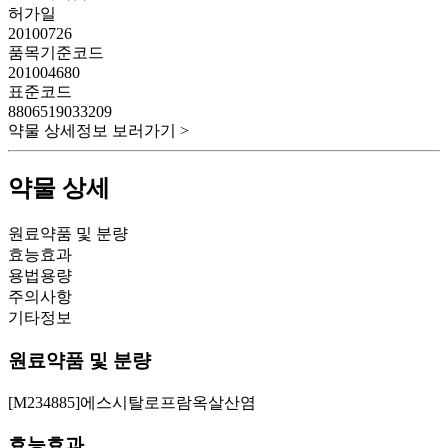
허가일
20100726
품목기준코드
201004680
표준코드
8806519033209
약물 상세정보 보러가기 >
약물 상세
원료약품 및 분량
효능효과
용법용량
주의사항
기타정보
원료약품 및 분량
[M234885]에스시탈로프람옥살산염
효능효과