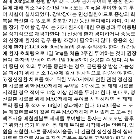
최대 20mg으로 증량할 수 있다. 16주 공개투여에 반응한 환자
들에 대해 최소 24주간 1일 10mg 또는 20mg을 투여한 장기 투
여 시험이 실시되었다. 강박장애는 만성질환이므로 증상의 회
복을 확신할 수 있도록 충분한 기간 동안 투여해야 하며, 이 약
을 장기 투여할 경우에는 개개 환자에 대한 유용성과 투여용량
을 정기적으로 재평가한다. 2) 신장애 환자 경미하거나 중등도
의 신장애 환자의 경우 용량 조정이 필요하지 않다. 중증의 신
장애 환자 (CLCR &lt; 30㎖/min)의 경우 주의해야 한다. 3) 간장
애 환자 초회량으로 1일 5mg을 처음 2주간 투여하는 것이 권장
된다. 환자의 반응에 따라 1일 10mg까지 증량할 수 있다. 4) 투
여 중단 이 약의 투여를 중단하는 경우, 금단증상 발생 가능성
을 피하기 위해 최소 1-2주에 걸쳐 점차적으로 감량해야 한다.
5) 정신질환 치료를 하기 위한 MAO저해제 전환 관련 정신질
환 치료를 위한 MAO저해제 투약을 중단하고 동 제제 치료를
시작할 경우 적어도 14일 이상 간격을 두어야 한다. 반대로, 정
신질환 치료를 위해 MAO저해제 투여를 시작하려면 동 제제
투약 중단 후 적어도 14일이 경과해야 한다. 6) 리네졸리드 또
는 메칠렌블루와 같은 다른 MAO저해제 리네졸리드 또는 정
맥주사용 메칠렌블루 제제를 투여받는 환자는 세로토닌 증후
군 위험성 증가 때문에 동 제제 투여를 시작해서는 안된다. 입
원을 포함한, 다른 중재적시술들, 더 긴급한 정신질환적 상태
치료를 필요로 하는 환자의 경우는 투여를 고려해야 한다. 이