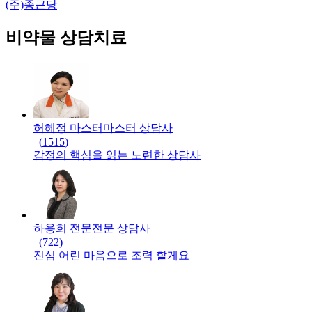
(주)종근당
비약물 상담치료
허혜정 마스터
마스터
상담사
(
1515
)
감정의 핵심을 읽는 노련한 상담사
하용희 전문
전문
상담사
(
722
)
진심 어린 마음으로 조력 할게요