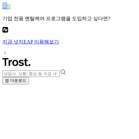
기업 전용 멘탈케어 프로그램
을 도입하고 싶다면?
지금
넛지EAP
이용해보기
앱 다운로드