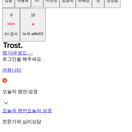
tci
상담
하용희
이초연
임명숙
허혜정
성
성상담
9
10
tci 검사
녹색 adhd약
앱 다운로드
로그인을 해주세요
커뮤니티
오늘의 명언/성경
오늘의 명언
오늘의 성경
전문가와 심리상담