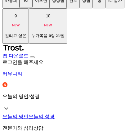
tci
하용희
이초연
성상담
진로
상담
성
tci 검사
9
10
걸리고 싶은
누가복음 6장 39절
앱 다운로드
로그인을 해주세요
커뮤니티
오늘의 명언/성경
오늘의 명언
오늘의 성경
전문가와 심리상담