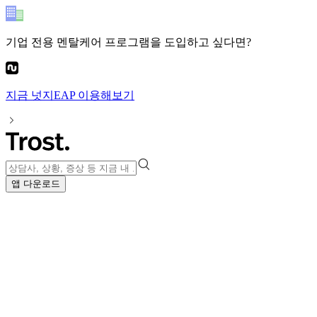
기업 전용 멘탈케어 프로그램
을 도입하고 싶다면?
지금
넛지EAP
이용해보기
앱 다운로드