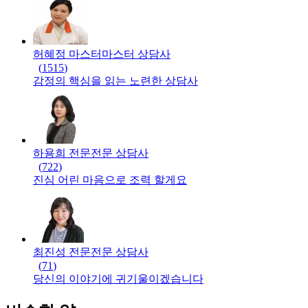
허혜정 마스터
마스터
상담사
(
1515
)
감정의 핵심을 읽는 노련한 상담사
하용희 전문
전문
상담사
(
722
)
진심 어린 마음으로 조력 할게요
최진성 전문
전문
상담사
(
71
)
당신의 이야기에 귀기울이겠습니다