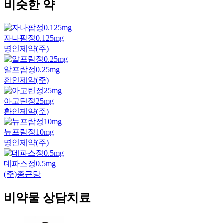
비슷한 약
자나팜정0.125mg
명인제약(주)
알프람정0.25mg
환인제약(주)
아고틴정25mg
환인제약(주)
뉴프람정10mg
명인제약(주)
데파스정0.5mg
(주)종근당
비약물 상담치료