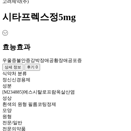
고려제약(주)
시타프렉스정5mg
효능효과
우울증
불안증
강박장애
공황장애
공포증
상세 정보
후기 0
식약처 분류
정신신경용제
성분
[M234885]에스시탈로프람옥살산염
성상
흰색의 원형 필름코팅정제
모양
원형
전문/일반
전문의약품