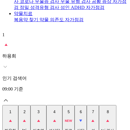
사
코로나 우울증 검사
우울 유형 검사
공황 증상 자가점
검
정밀 성격유형 검사
성인 ADHD 자가점검
약물치료
복용약 찾기
약물 의존도 자가점검
1
2
t
하용희
인기 검색어
09:00
기준
1
2
3
4
5
6
7
8