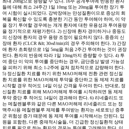
최대 20mg으로 증량할 수 있다. 16주 공개투여에 반응한 환자
들에 대해 최소 24주간 1일 10mg 또는 20mg을 투여한 장기 투
여 시험이 실시되었다. 강박장애는 만성질환이므로 증상의 회
복을 확신할 수 있도록 충분한 기간 동안 투여해야 하며, 이 약
을 장기 투여할 경우에는 개개 환자에 대한 유용성과 투여용량
을 정기적으로 재평가한다. 2) 신장애 환자 경미하거나 중등도
의 신장애 환자의 경우 용량 조정이 필요하지 않다. 중증의 신
장애 환자 (CLCR &lt; 30㎖/min)의 경우 주의해야 한다. 3) 간장
애 환자 초회량으로 1일 5mg을 처음 2주간 투여하는 것이 권장
된다. 환자의 반응에 따라 1일 10mg까지 증량할 수 있다. 4) 투
여 중단 이 약의 투여를 중단하는 경우, 금단증상 발생 가능성
을 피하기 위해 최소 1-2주에 걸쳐 점차적으로 감량해야 한다.
5) 정신질환 치료를 하기 위한 MAO저해제 전환 관련 정신질
환 치료를 위한 MAO저해제 투약을 중단하고 동 제제 치료를
시작할 경우 적어도 14일 이상 간격을 두어야 한다. 반대로, 정
신질환 치료를 위해 MAO저해제 투여를 시작하려면 동 제제
투약 중단 후 적어도 14일이 경과해야 한다. 6) 리네졸리드 또
는 메칠렌블루와 같은 다른 MAO저해제 리네졸리드 또는 정
맥주사용 메칠렌블루 제제를 투여받는 환자는 세로토닌 증후
군 위험성 증가 때문에 동 제제 투여를 시작해서는 안된다. 입
원을 포함한, 다른 중재적시술들, 더 긴급한 정신질환적 상태
치료를 필요로 하는 환자의 경우는 투여를 고려해야 한다. 이