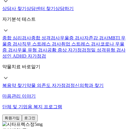
상담사 찾기
상담센터 찾기
상담하기
자기분석 테스트
종합 심리검사
종합 성격검사
우울증 검사
자존감 검사
MBTI 우
울증 검사
직무 스트레스 검사
취업 스트레스 검사
코로나 우울
증 검사
우울 유형 검사
공황 증상 자가점검
정밀 성격유형 검사
성인 ADHD 자가점검
약물치료 바로알기
복용약 찾기
약물 의존도 자가점검
정신의학과 찾기
마음관리 이야기
단체 및 기업용 복지 프로그램
회원가입
로그인