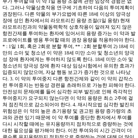
부가 투여할 때 이 약 1일 용량 조절에 관한 임상적 경험은 없
다. 그러나 약물상호작용 연구에 기초하여 다음의 투여계획이
권장된다. 다른 약물의 부가요법에 따른 18세 이상의 양극성
장애 성인 환자에서의 라모트리진 용량 조절(1일 용량) 현재
라모트리진과의 약물동력학적 상호작용이 알려져 있지 않은
항전간제를 투여하는 환자에 있어서의 용량 증가는 이 약과 발
프로에이트를 병용 투여할 때의 권장 용량을 적용하여야 한다.
* : 1일 1회, 혹은 2회로 분할 투여, ** : 2회 분할투여 2) 18세 미
만의 소아 및 청소년 이 약은 18세 미만 소아 및 청소년의 양극
성 장애 환자에게는 투여하지 않도록 한다. 18세 미만 소아 및
청소년의 양극성 장애 환자 대상 임상시험에서 유의한 효과가
입증되지 않았으며, 자살 행동 보고가 증가한 것으로 나타났
다. 3. 이 약의 투여중지 다른 항전간제와 같이 이 약의 갑작스
런 투여중지는 반동성 경련을 초래하므로 가능한 피해야 한다.
안전성의 문제(예를 들어 심각한 피부 발진)로 인해 즉각적인
투여중지가 요구되지 않는다면 이 약의 용량은 최소 2주에 걸
쳐 점진적으로 감소되어야 한다. 4. 재시작요법 심각한 발진의
위험성은 이 약의 높은 초기용량 및 권고된 용량 증가량의 초
과와 관련 있기 때문에 이 약 투여를 중단한 환자에서 투여를
다시 시작할 때에는 유지용량까지 점차적으로 증량하는 것에
대한 필요성을 평가해야 한다. 이전 투여와의 시간 간격이 더
클수록 유지용량까지 점차적으로 증량하는 것에 대해 더 많이