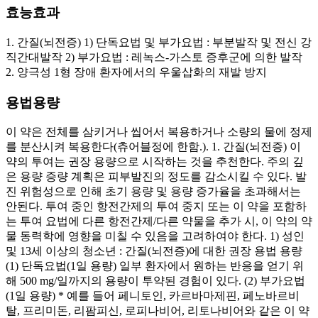
효능효과
1. 간질(뇌전증) 1) 단독요법 및 부가요법 : 부분발작 및 전신 강
직간대발작 2) 부가요법 : 레녹스-가스토 증후군에 의한 발작
2. 양극성 1형 장애 환자에서의 우울삽화의 재발 방지
용법용량
이 약은 전체를 삼키거나 씹어서 복용하거나 소량의 물에 정제
를 분산시켜 복용한다(츄어블정에 한함.). 1. 간질(뇌전증) 이
약의 투여는 권장 용량으로 시작하는 것을 추천한다. 주의 깊
은 용량 증량 계획은 피부발진의 정도를 감소시킬 수 있다. 발
진 위험성으로 인해 초기 용량 및 용량 증가율을 초과해서는
안된다. 투여 중인 항전간제의 투여 중지 또는 이 약을 포함하
는 투여 요법에 다른 항전간제/다른 약물을 추가 시, 이 약의 약
물 동력학에 영향을 미칠 수 있음을 고려하여야 한다. 1) 성인
및 13세 이상의 청소년 : 간질(뇌전증)에 대한 권장 용법 용량
(1) 단독요법(1일 용량) 일부 환자에서 원하는 반응을 얻기 위
해 500 mg/일까지의 용량이 투약된 경험이 있다. (2) 부가요법
(1일 용량) * 예를 들어 페니토인, 카르바마제핀, 페노바르비
탈, 프리미돈, 리팜피신, 로피나비어, 리토나비어와 같은 이 약