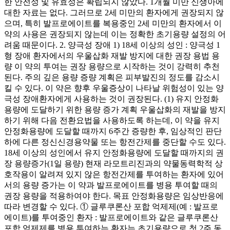
한 안전성 및 유효성은 확립되지 않았다. 1개월 미만 신생아에
대한 자료는 없다. 그러므로 2세 미만의 환자에게 권장되지 않
으며, 특히 발프로에이트를 복용중인 2세 미만의 환자에서 이
약의 사용은 권장되지 않는데 이는 정확한 초기용량 설정의 어
려움 때문이다. 2. 양극성 장애 1) 18세 이상의 성인 : 양극성 1
형 장애 환자에서의 우울삽화 재발 방지에 대한 권장 용법 용
량 이 약의 투여는 권장 용량으로 시작하는 것이 강력히 추천
된다. 주의 깊은 용량 증량 계획은 피부발진의 정도를 감소시
킬 수 있다. 이 약은 향후 우울증상이 나타날 위험성이 있는 양
극성 장애환자에게 사용하는 것이 권장된다. (1) 유지 안정화
용량에 도달하기 위한 용량 증가 계획 우울삽화의 재발을 방지
하기 위해 다음 전환요법을 사용하도록 하는데, 이 약을 유지
안정화용량에 도달할 때까지 6주간 증량한 후, 임상적인 판단
하에 다른 정신신경용약물 또는 항전간제를 중단할 수도 있다.
18세 이상의 성인에서 유지 안정화용량에 도달할 때까지의 권
장 용량증가(1일 용량) 현재 라모트리진과의 약물동력학적 상
호작용이 알려져 있지 않은 항전간제를 투여하는 환자에 있어
서의 용량 증가는 이 약과 발프로에이트를 병용 투여할 때의
권장 용량을 적용하여야 한다. 목표 안정화용량은 임상반응에
따라 변경할 수 있다. ① 글루쿠론산 포합 억제제(예 : 발프로
에이트)를 투여중인 환자 : 발프로에이트와 같은 글루쿠론산
포합 억제제를 병용 투여하는 환자는 초기용량으로 첫 2주 동