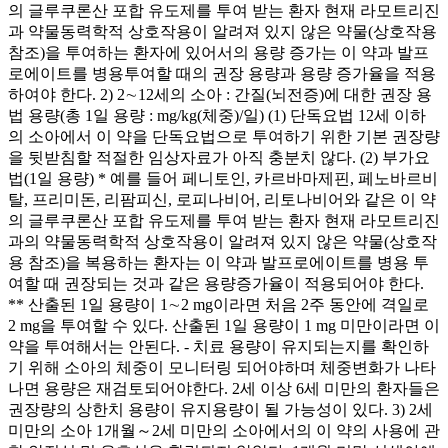
의 글루쿠론산 포합 유도제를 투여 받는 환자 현재 라모트리진
과 약물동력학적 상호작용이 알려져 있지 않은 약물(상호작용
참조)을 투여하는 환자에 있어서의 용량 증가는 이 약과 발프
로에이트를 병용투여할 때의 권장 용량과 용량 증가율을 적용
하여야 한다. 2) 2∼12세의 소아 : 간질(뇌전증)에 대한 권장 용
법 용량(총 1일 용량 : mg/kg(체중)/일) (1) 단독요법 12세 이하
의 소아에서 이 약을 단독요법으로 투여하기 위한 기본 권장량
을 뒷받침할 적절한 임상자료가 아직 충분치 않다. (2) 부가요
법(1일 용량) * 예를 들어 페니토인, 카르바마제핀, 페노바르비
탈, 프리미돈, 리팜피신, 로피나비어, 리토나비어와 같은 이 약
의 글루쿠론산 포합 유도제를 투여 받는 환자 현재 라모트리진
과의 약물동력학적 상호작용이 알려져 있지 않은 약물(상호작
용 참조)을 복용하는 환자는 이 약과 발프로에이트를 병용 투
여할 때 권장되는 것과 같은 용량증가율이 적용되어야 한다.
** 산출된 1일 용량이 1∼2 mg이라면 처음 2주 동안에 격일로
2 mg을 투여할 수 있다. 산출된 1일 용량이 1 mg 미만이라면 이
약을 투여해서는 안된다. - 치료 용량이 유지되는지를 확인하
기 위해 소아의 체중이 모니터링 되어야하며 체중변화가 나타
나면 용량은 재검토되어야한다. 2세 이상 6세 미만의 환자들은
권장량의 상한치 용량이 유지용량이 될 가능성이 있다. 3) 2세
미만의 소아 1개월～2세 미만의 소아에서의 이 약의 사용에 관