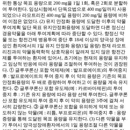
위한 통상 목표 용량으로 200 mg을 1일 1회, 혹은 2회로 분할하
여 투여한다. 임상시험에서 단독요법으로 400 mg/일까지 사용
되었으나 라모트리진 400 mg/일 용량이 200 mg/일 용량에 비하
여 이점은 없었다. (2) 유지 안정화 용량에 도달한 이후의 약물
투여계획 일단 목표 유지안정화용량에 도달하면 다른 정신신
경용약물을 아래 투여계획에 따라 중단할 수 있다. 향정신 약
물 또는 항전간제 병용투여 중단 후 18세 이상의 양극성 장애
성인 환자에서의 1일 유지 안정화 용량(1일 용량) 현재 라모트
리진과의 약물동력학적 상호작용이 알려져 있지 않은 항전간
제를 투여하는 환자에 있어서, 초기에는 현재의 용량을 유지하
고 임상적 반응에 따라 용량을 조절하여 투여하는 것이 권장된
다. ① 글루쿠론산 포합 억제제(예 : 발프로에이트)의 투여중지
후 : 발프로에이트의 투여 중지 후 이 약의 용량은 기존의 목표
안정화용량의 두 배로 증량하여 투여하고 이 용량을 계속 유지
한다. ② 글루쿠론산 포합 유도제(예 : 카르바마제핀)의 투여
중지 후 : 기존 유지 용량에 따라 용량 선택 투여한다. 글루쿠론
산 포합 유도제의 투여 중지 후 이 약의 용량은 3주에 걸쳐 서
서히 감량한다. ③ 글루쿠론산 포합을 유의하게 억제 또는 유
도하지 않는 약물(예 : 리튬, 부프로피온)의 투여중지 후 : 용량
증량을 통해 도달된 목표 용량을 유지한다. (3) 다른 약물을 부
가 투여시 양극성장애환자에서의 1일 용량조절 다른 약물을