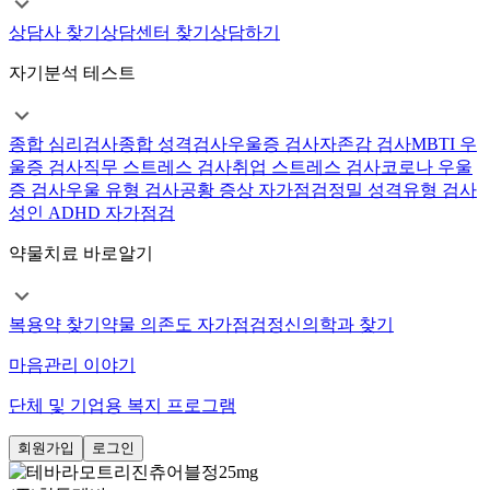
상담사 찾기
상담센터 찾기
상담하기
자기분석 테스트
종합 심리검사
종합 성격검사
우울증 검사
자존감 검사
MBTI 우
울증 검사
직무 스트레스 검사
취업 스트레스 검사
코로나 우울
증 검사
우울 유형 검사
공황 증상 자가점검
정밀 성격유형 검사
성인 ADHD 자가점검
약물치료 바로알기
복용약 찾기
약물 의존도 자가점검
정신의학과 찾기
마음관리 이야기
단체 및 기업용 복지 프로그램
회원가입
로그인