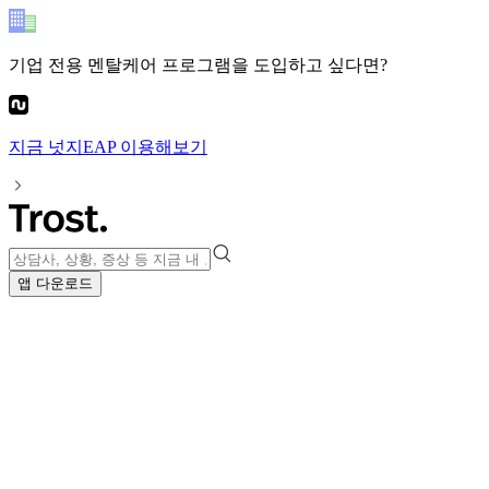
기업 전용 멘탈케어 프로그램
을 도입하고 싶다면?
지금
넛지EAP
이용해보기
앱 다운로드