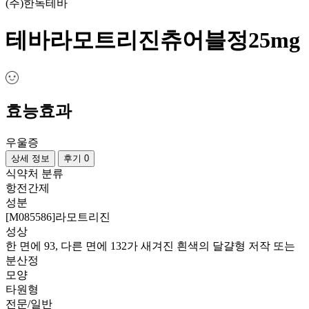
(주)한독테바
테바라모트리진츄어블정25mg
효능효과
우울증
상세 정보
후기 0
식약처 분류
항전간제
성분
[M085586]라모트리진
성상
한 면에 93, 다른 면에 132가 새겨진 흰색의 달걀형 저작 또는
분산정
모양
타원형
전문/일반