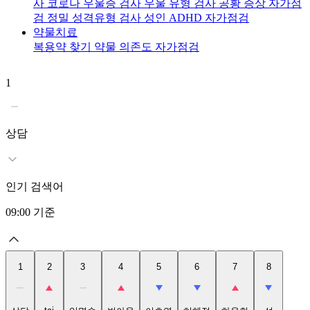
사
코로나 우울증 검사
우울 유형 검사
공황 증상 자가점
검
정밀 성격유형 검사
성인 ADHD 자가점검
약물치료
복용약 찾기
약물 의존도 자가점검
1
2
t
상담
인기 검색어
09:00
기준
1
2
3
4
5
6
7
8