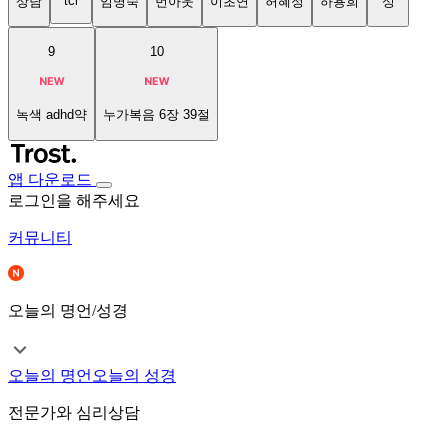
tci
상담
임명숙
번아웃
이초연
허혜정
하용희
성
9
10
녹색 adhd약
누가복음 6장 39절
앱 다운로드
로그인을 해주세요
커뮤니티
오늘의 명언/성경
오늘의 명언
오늘의 성경
전문가와 심리상담