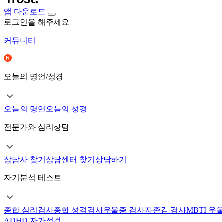
앱 다운로드
로그인을 해주세요
커뮤니티
오늘의 명언/성경
오늘의 명언
오늘의 성경
전문가와 심리상담
상담사 찾기
상담센터 찾기
상담하기
자기분석 테스트
종합 심리검사
종합 성격검사
우울증 검사
자존감 검사
MBTI 우
ADHD 자가점검