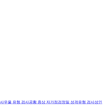
검사
우울 유형 검사
공황 증상 자가점검
정밀 성격유형 검사
성인