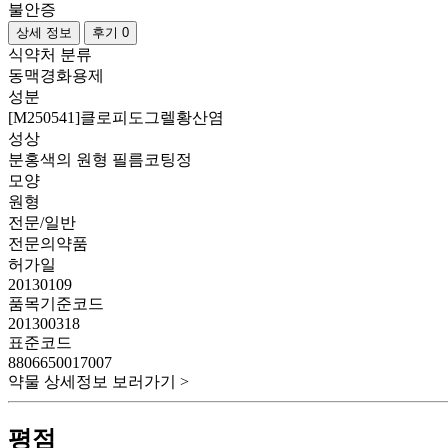
불안증
상세 정보
후기 0
식약처 분류
동맥경화용제
성분
[M250541]클로피도그렐황산염
성상
분홍색의 원형 필름코팅정
모양
원형
전문/일반
전문의약품
허가일
20130109
품목기준코드
201300318
표준코드
8806650017007
약물 상세정보 보러가기 >
평점