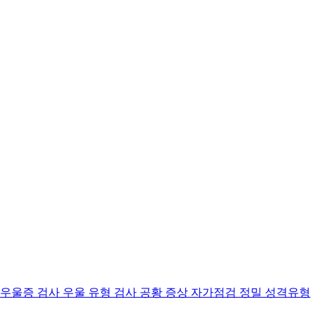
 우울증 검사
우울 유형 검사
공황 증상 자가점검
정밀 성격유형