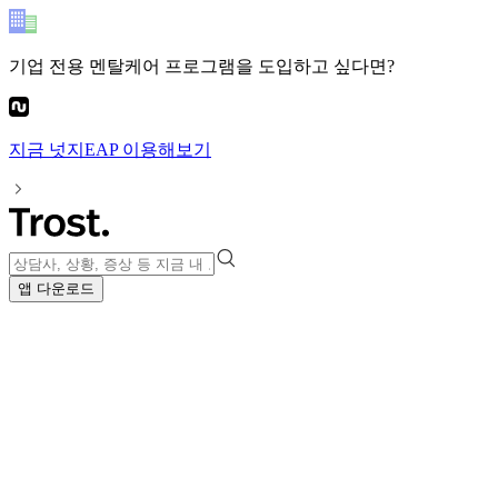
기업 전용 멘탈케어 프로그램
을 도입하고 싶다면?
지금
넛지EAP
이용해보기
앱 다운로드