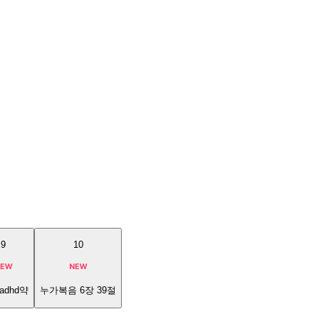
9
10
adhd약
누가복음 6장 39절