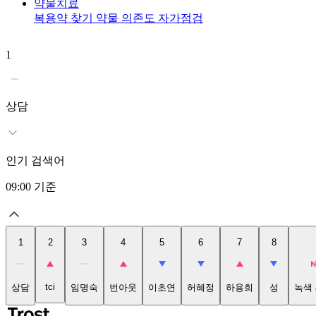
약물치료
복용약 찾기
약물 의존도 자가점검
1
상담
인기 검색어
09:00
기준
1
2
3
4
5
6
7
8
tci
상담
임명숙
번아웃
이초연
허혜정
하용희
성
녹색 