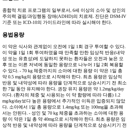
종합적 치료 프로그램의 일부로서, 6세 이상의 소아 및 성인의
주의력 결핍/과잉행동 장애(ADHD)의 치료제. 진단은 DSM-IV
기준 또는 ICD-10의 가이드라인에 따라 실시해야 한다.
용법용량
이 약은 식사와 관계없이 오전에 1일 1회 경구 투여할 수 있다.
이 약을 1일 1회 투여하였을 때 만족할 만한 임상적 반응(내약
성 또는 유효성)에 도달하지 못하는 환자들은 오전과 늦은 오
후 또는 이른 저녁에 동일한 용량으로 나누어 1일 2회 복용할
수 있다. - 70 kg 체중까지의 소아에 대한 용량 이 약은 1일 총
약 0.5 mg/kg의 용량으로 시작해야 한다. 최초 용량은 임상적
반응 및 내약성에 따라 용량을 단계적으로 상승시키기 전 최소
한 7일 동안 유지해야 한다. 권장 유지 용량은 약 1.2mg/kg/day
이다. (환자의 체중 및 사용되는 이 약 함량에 따라 다름) 1.2
mg/kg/day보다 높은 용량에서 추가적인 이득은 입증되지 않았
다. 소아에서 1일 총 용량으로 1.4mg/kg 또는 100mg을 초과해
서는 안된다. - 성인 및 70 kg 체중을 초과하는 소아에 대한 용
량 이 약은 1일 총 약 40mg으로 시작해야 한다. 최초 용량은 임
상적 반응 및 내약성에 따라 용량을 단계적으로 상승시키기 전