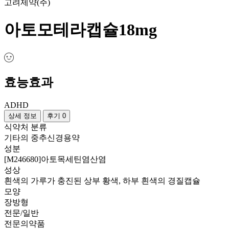
고려제약(주)
아토모테라캡슐18mg
효능효과
ADHD
상세 정보
후기 0
식약처 분류
기타의 중추신경용약
성분
[M246680]아토목세틴염산염
성상
흰색의 가루가 충진된 상부 황색, 하부 흰색의 경질캡슐
모양
장방형
전문/일반
전문의약품