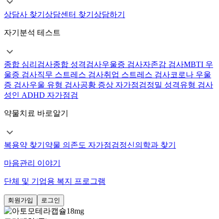
상담사 찾기
상담센터 찾기
상담하기
자기분석 테스트
종합 심리검사
종합 성격검사
우울증 검사
자존감 검사
MBTI 우
울증 검사
직무 스트레스 검사
취업 스트레스 검사
코로나 우울
증 검사
우울 유형 검사
공황 증상 자가점검
정밀 성격유형 검사
성인 ADHD 자가점검
약물치료 바로알기
복용약 찾기
약물 의존도 자가점검
정신의학과 찾기
마음관리 이야기
단체 및 기업용 복지 프로그램
회원가입
로그인