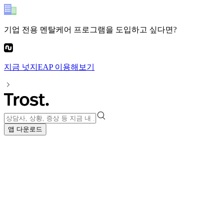
기업 전용 멘탈케어 프로그램
을 도입하고 싶다면?
지금
넛지EAP
이용해보기
앱 다운로드