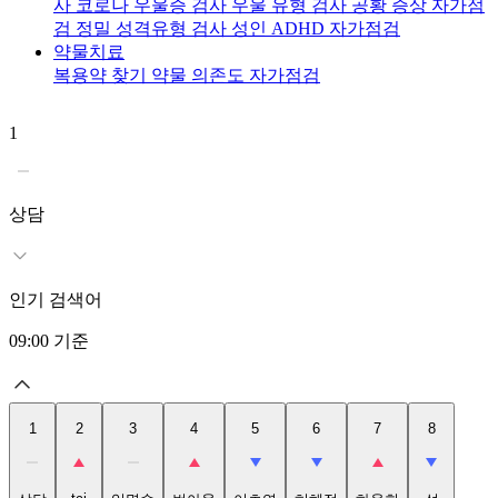
사
코로나 우울증 검사
우울 유형 검사
공황 증상 자가점
검
정밀 성격유형 검사
성인 ADHD 자가점검
약물치료
복용약 찾기
약물 의존도 자가점검
1
2
t
상담
인기 검색어
09:00
기준
1
2
3
4
5
6
7
8