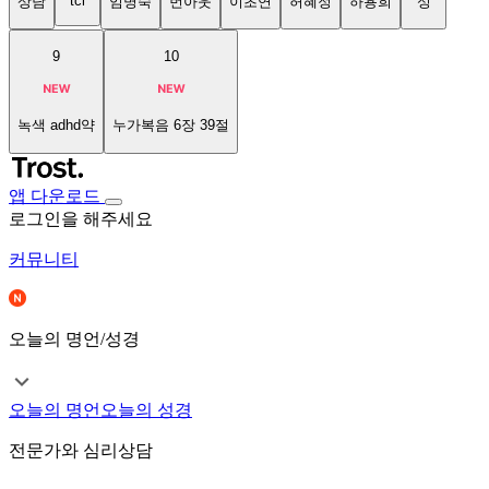
tci
상담
임명숙
번아웃
이초연
허혜정
하용희
성
9
10
녹색 adhd약
누가복음 6장 39절
앱 다운로드
로그인을 해주세요
커뮤니티
오늘의 명언/성경
오늘의 명언
오늘의 성경
전문가와 심리상담