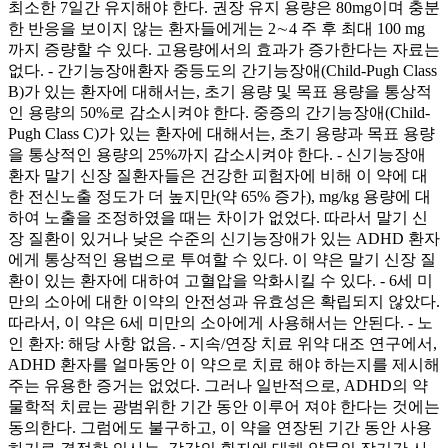
최소한 7일간 유지해야 한다. 권장 유지 용량은 80mg이며 충분
한 반응을 보이지 않는 환자들에게는 2∼4 주 후 최대 100 mg
까지 증량할 수 있다. 고용량에서의 효과가 증가한다는 자료는
없다. - 간기능장애환자 중등도의 간기능장애(Child-Pugh Class
B)가 있는 환자에 대해서는, 초기 용량 및 목표 용량을 통상적
인 용량의 50%로 감소시켜야 한다. 중증의 간기능장애(Child-
Pugh Class C)가 있는 환자에 대해서는, 초기 용량과 목표 용량
을 통상적인 용량의 25%까지 감소시켜야 한다. - 신기능장애
환자 말기 신장 질환자들은 건강한 피험자에 비해 이 약에 대
한 전신노출 정도가 더 높지만(약 65% 증가), mg/kg 용량에 대
하여 노출을 조정하였을 때는 차이가 없었다. 따라서 말기 신
장 질환이 있거나 낮은 수준의 신기능장애가 있는 ADHD 환자
에게 통상적인 용법으로 투여할 수 있다. 이 약은 말기 신장 질
환이 있는 환자에 대하여 고혈압을 악화시킬 수 있다. - 6세 미
만의 소아에 대한 이약의 안전성과 유효성은 확립되지 않았다.
따라서, 이 약은 6세 미만의 소아에게 사용해서는 안된다. - 노
인 환자: 해당 사항 없음. - 지속/연장 치료 위약 대조 연구에서,
ADHD 환자를 얼마동안 이 약으로 치료 해야 하는지를 제시해
주는 유용한 증거는 없었다. 그러나 일반적으로, ADHD의 약
물학적 치료는 광범위한 기간 동안 이루어 져야 한다는 것에는
동의한다. 그럼에도 불구하고, 이 약을 연장된 기간 동안 사용