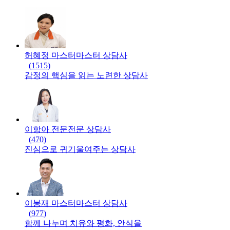
허혜정 마스터
마스터
상담사
(
1515
)
감정의 핵심을 읽는 노련한 상담사
이항아 전문
전문
상담사
(
470
)
진심으로 귀기울여주는 상담사
이봉재 마스터
마스터
상담사
(
977
)
함께 나누며 치유와 평화, 안식을