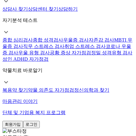
상담사 찾기
상담센터 찾기
상담하기
자기분석 테스트
종합 심리검사
종합 성격검사
우울증 검사
자존감 검사
MBTI 우
울증 검사
직무 스트레스 검사
취업 스트레스 검사
코로나 우울
증 검사
우울 유형 검사
공황 증상 자가점검
정밀 성격유형 검사
성인 ADHD 자가점검
약물치료 바로알기
복용약 찾기
약물 의존도 자가점검
정신의학과 찾기
마음관리 이야기
단체 및 기업용 복지 프로그램
회원가입
로그인