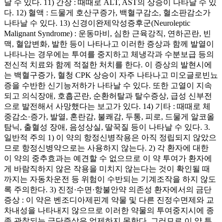
날 수 있다. 11) 간장 : 때때로 ALT, AST의 상승이 나타날 수 있
다. 12) 혈액 : 드물게 호산구증가, 백혈구감소, 혈소판감소가
나타날 수 있다. 13) 신경이완제악성증후군(Neuroleptic
Malignant Syndrome) : 운동마비, 심한 근육강직, 연하곤란, 빈
맥, 혈압변화, 발한 등이 나타나고 이러한 증상과 함께 발열이
나타나는 경우에는 투여를 중지하고 체냉각과 수분보급 등의
전신적 치료와 함께 적절한 처치를 한다. 이 증상의 발현시에
는 백혈구증가, 혈청 CPK 상승이 자주 나타나고 미오글로빈뇨
증을 수반한 신기능저하가 나타날 수 있다. 또한 고열이 지속
되고 의식장애, 호흡곤란, 순환허탈과 탈수증상, 급성 신부전
으로 발전해서 사망했다는 보고가 있다. 14) 기타 : 때때로 체
중감소·증가, 발열, 혼란감, 불쾌감, 두통, 피로, 드물게 알코올
탐닉, 출혈성 장애, 음성상실, 딸꾹질 등이 나타날 수 있다. 3.
일반적 주의 1) 이 약의 항정신병작용은 아직 정립되지 않았으
므로 항정신병약으로는 사용하지 않는다. 2) 각 환자에 대한
이 약의 중추효과는 예견할 수 없으므로 이 약 투여가 환자에
게 바람직하지 않은 작용을 미치지 않는다는 것이 확인될 때
까지는 자동차운전 등 위험이 수반되는 기계조작을 하지 않도
록 주의한다. 3) 진정·수면·항불안약 의존성 환자에서의 금단
증상 : 이 약은 벤조디아제핀계 약물 및 다른 진정수면제와 교
차내성을 나타내지 않으므로 이러한 약물의 투여중지시에 종
종 관찰되는 금단증상은 억제하지 못한다. 그러므로 이 약 투