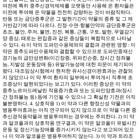
여전에 특히 중추신경억제제를 오랫동안 사용해 온 환자들은
이전에 투여해 온 약물을 천천히 감량하는 것이 바람직하다.
반동 또는 금단증후군은 그 발현기간이 약물의 종류 및 그 제
거반감기에 따라 다르다. 진정·수면·항불안약의 금단증후군은
초조, 불안, 주저, 불면, 진전, 복통, 근통, 구토, 발한, 무열감기
양 증상, 때로는 편집증과 같은 증상들이 복합적으로 나타날
수 있다. 4) 이 약의 도파민수용체와의 결합과 관련된 영향 : 이
약은 중추도파민수용체와 결합할 수 있으므로 도파민중재신
경기능의 급만성변화(이긴장증, 위파킨슨증, 장시간 정좌불
능, 지발성 운동장애 등) 유발가능성에 대한 의문이 제기되어
왔다. 대조임상시험에서 현저한 유사신경이완효과는 관찰되
지 않았으나 이 약 투여 환자의 일부에서 투여개시 직후에 초
조증상이 발현되었다는 보고가 있다. 이러한 증상은 이 약의
중추노르아드레날린 작용증가효과 또는 도파민양효과(장시
간 정좌불능 등) 등에 기인될 수 있으나 그 확실한 기전은 아직
불분명하다. 4. 상호작용 1) 이 약과 다른 향정신성 약물과의
병용투여효과는 아직 연구되어 있지 않으므로 이 약을 다른 중
추신경작용약물과 병용투여하는 경우에는 주의한다. 2) 이 약
과 알코올과의 상호작용 연구결과, 이 약은 알코올이 유발시킨
운동 및 정신기능장애를 증가시키지 않는다고 보고되어 있으
나 이 약과 알코올은 병용투여하지 않는다. 3) 이 약과 트라조