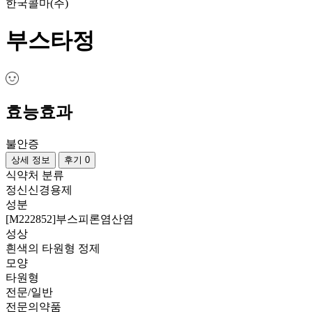
한국콜마(주)
부스타정
효능효과
불안증
상세 정보
후기 0
식약처 분류
정신신경용제
성분
[M222852]부스피론염산염
성상
흰색의 타원형 정제
모양
타원형
전문/일반
전문의약품