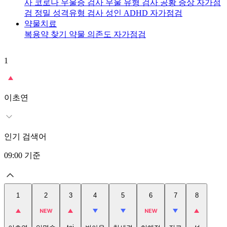
사
코로나 우울증 검사
우울 유형 검사
공황 증상 자가점
검
정밀 성격유형 검사
성인 ADHD 자가점검
약물치료
복용약 찾기
약물 의존도 자가점검
1
2
이초연
인기 검색어
09:00
기준
1
2
3
4
5
6
7
8