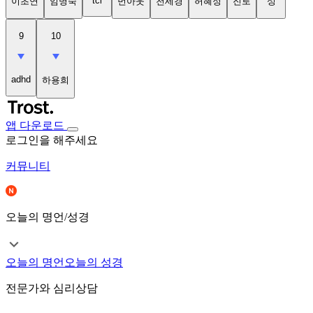
tci
이초연
임명숙
번아웃
천세경
허혜정
진로
성
9
10
adhd
하용희
앱 다운로드
로그인을 해주세요
커뮤니티
오늘의 명언/성경
오늘의 명언
오늘의 성경
전문가와 심리상담