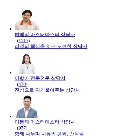
허혜정 마스터
마스터
상담사
(
1515
)
감정의 핵심을 읽는 노련한 상담사
이항아 전문
전문
상담사
(
470
)
진심으로 귀기울여주는 상담사
이봉재 마스터
마스터
상담사
(
977
)
함께 나누며 치유와 평화, 안식을