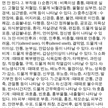
면 안 된다. 2. 부작용 1) 순환기계 : 비특이성 흉통, 때때로 실
신, 고혈압 및 저혈압, 드물게 뇌혈관질환, 울혈성 심부전, 심근
경색, 심근병증, 서맥 등이 나타날 수 있다. 2) 중추신경계 : 수
면장애, 졸음, 어지러움, 신경증, 흥분, 불면, 때때로 이인증, 불
쾌감, 소음불내성, 다행증, 장시간 정좌불능증, 공포감, 의욕상
실, 의식분열반응, 환각, 자살관념 작용, 편집증, 드물게 밀실공
포증, 냉감불내성, 혼미, 언어장애, 정신병 등이 나타날 수 있
다. 3) 안·이비인후과 : 이명, 인후통, 비충혈, 때때로 안충혈, 가
려움, 이기(altered taste), 이후(altered smell), 결막염, 드물게 내
이이상, 안통, 눈부심, 안압상승 등이 나타날 수 있다. 4) 내분
비계 : 드물게 유즙분비, 갑상선이상이 나타날 수 있다. 5) 소화
기계 : 때때로 복부팽만감, 식욕감퇴·증가, 타액분비, 과민성
장, 직장출혈, 구역, 드물게 혀의 작열감이 나타날 수 있다. 6)
비뇨생식기계 : 때때로 빈뇨, 배뇨주저, 월경이상, 무뇨, 성욕증
가·감소, 드물게 무월경, 신우염, 유뇨증, 야뇨증, 사정지연, 발
기부전 등이 나타날 수 있다. 7) 근골격계 : 때때로 근통, 근경
축, 관절통 등이 나타날 수 있다. 8) 신경계 : 때때로 불수의운
동, 반사시간지연, 드물게 근무력증이 나타날 수 있다. 9) 호흡
기계 : 때때로 과호흡, 빈호흡, 흉부울혈, 내출혈이 나타날 수
있다. 10) 피부 : 때때로 부종, 가려움, 홍조, 체모손실, 피부건
조, 안면부종, 수포, 드물게 좌창, 조갑비후, 쉽게 멍듬이 나타