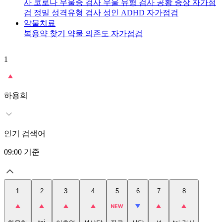
사
코로나 우울증 검사
우울 유형 검사
공황 증상 자가점
검
정밀 성격유형 검사
성인 ADHD 자가점검
약물치료
복용약 찾기
약물 의존도 자가점검
1
2
t
하용희
인기 검색어
09:00
기준
1
2
3
4
5
6
7
8