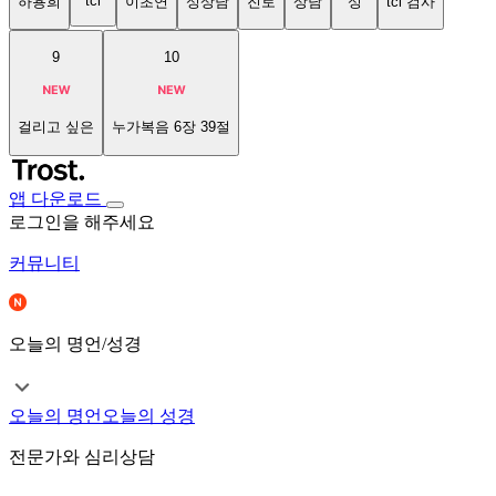
tci
하용희
이초연
성상담
진로
상담
성
tci 검사
9
10
걸리고 싶은
누가복음 6장 39절
앱 다운로드
로그인을 해주세요
커뮤니티
오늘의 명언/성경
오늘의 명언
오늘의 성경
전문가와 심리상담