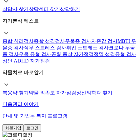
상담사 찾기
상담센터 찾기
상담하기
자기분석 테스트
종합 심리검사
종합 성격검사
우울증 검사
자존감 검사
MBTI 우
울증 검사
직무 스트레스 검사
취업 스트레스 검사
코로나 우울
증 검사
우울 유형 검사
공황 증상 자가점검
정밀 성격유형 검사
성인 ADHD 자가점검
약물치료 바로알기
복용약 찾기
약물 의존도 자가점검
정신의학과 찾기
마음관리 이야기
단체 및 기업용 복지 프로그램
회원가입
로그인