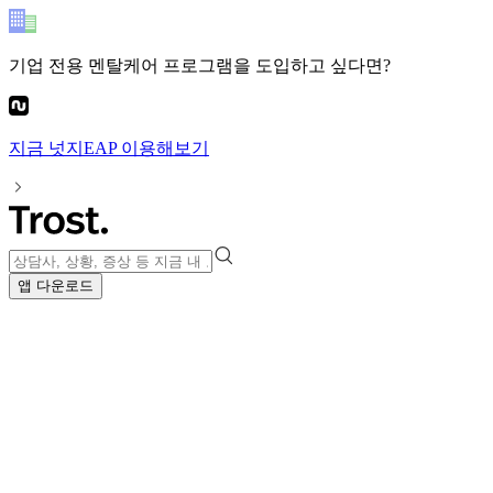
기업 전용 멘탈케어 프로그램
을 도입하고 싶다면?
지금
넛지EAP
이용해보기
앱 다운로드