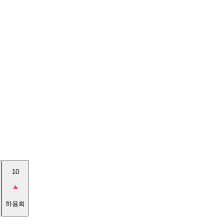
10
하용희