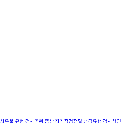
검사
우울 유형 검사
공황 증상 자가점검
정밀 성격유형 검사
성인