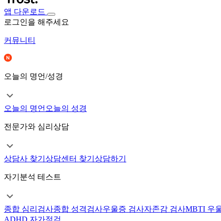
앱 다운로드
로그인을 해주세요
커뮤니티
오늘의 명언/성경
오늘의 명언
오늘의 성경
전문가와 심리상담
상담사 찾기
상담센터 찾기
상담하기
자기분석 테스트
종합 심리검사
종합 성격검사
우울증 검사
자존감 검사
MBTI 우
ADHD 자가점검