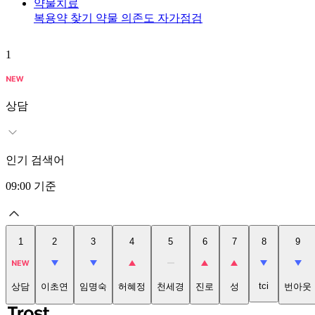
약물치료
복용약 찾기
약물 의존도 자가점검
1
상담
인기 검색어
09:00
기준
1
2
3
4
5
6
7
8
9
tci
상담
이초연
임명숙
허혜정
천세경
진로
성
번아웃