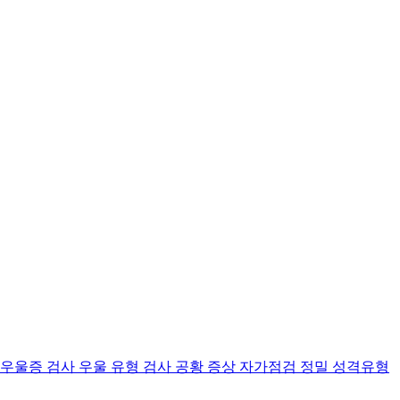
 우울증 검사
우울 유형 검사
공황 증상 자가점검
정밀 성격유형