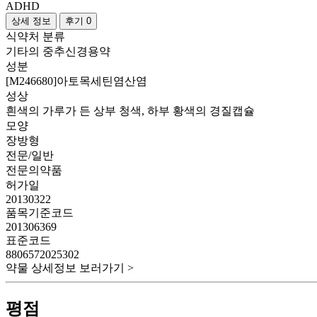
ADHD
상세 정보
후기 0
식약처 분류
기타의 중추신경용약
성분
[M246680]아토목세틴염산염
성상
흰색의 가루가 든 상부 청색, 하부 황색의 경질캡슐
모양
장방형
전문/일반
전문의약품
허가일
20130322
품목기준코드
201306369
표준코드
8806572025302
약물 상세정보 보러가기 >
평점