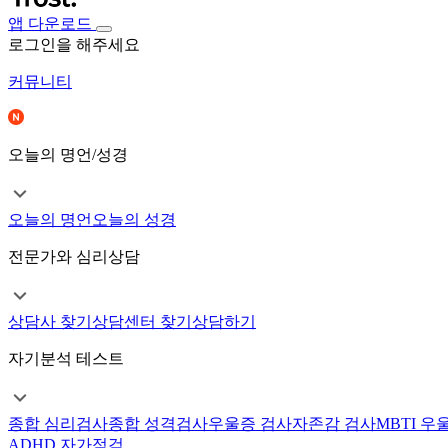
앱 다운로드
로그인을 해주세요
커뮤니티
오늘의 명언/성경
오늘의 명언
오늘의 성경
전문가와 심리상담
상담사 찾기
상담센터 찾기
상담하기
자기분석 테스트
종합 심리검사
종합 성격검사
우울증 검사
자존감 검사
MBTI 우
ADHD 자가점검