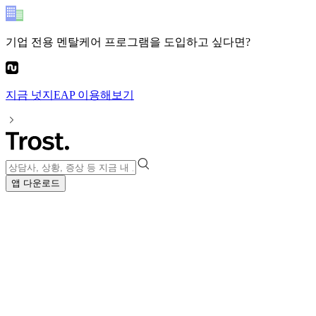
기업 전용 멘탈케어 프로그램
을 도입하고 싶다면?
지금
넛지EAP
이용해보기
앱 다운로드