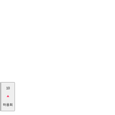
10
하용희