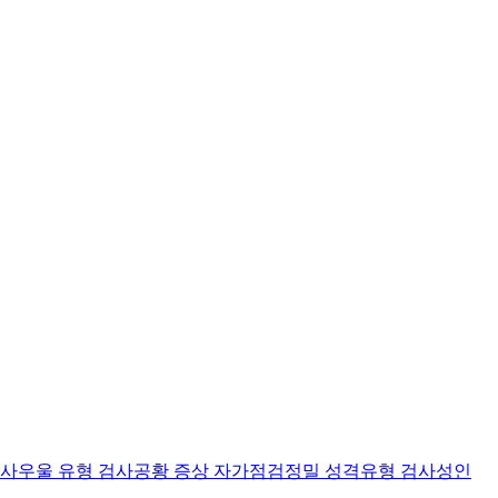
검사
우울 유형 검사
공황 증상 자가점검
정밀 성격유형 검사
성인