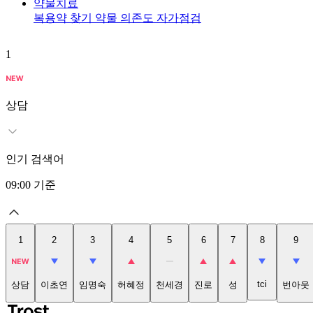
약물치료
복용약 찾기
약물 의존도 자가점검
1
상담
인기 검색어
09:00
기준
1
2
3
4
5
6
7
8
9
tci
상담
이초연
임명숙
허혜정
천세경
진로
성
번아웃