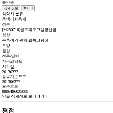
불안증
상세 정보
후기 0
식약처 분류
동맥경화용제
성분
[M250716]클로피도그렐황산염
성상
분홍색의 원형 필름코팅정
모양
원형
전문/일반
전문의약품
허가일
20130322
품목기준코드
201306377
표준코드
8806486025009
약물 상세정보 보러가기 >
평점