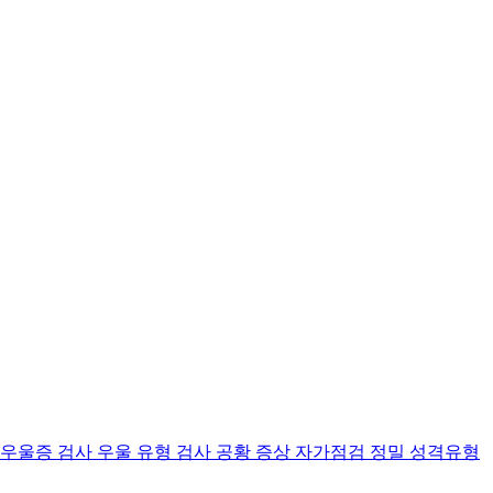
 우울증 검사
우울 유형 검사
공황 증상 자가점검
정밀 성격유형