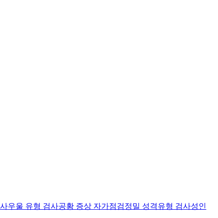
검사
우울 유형 검사
공황 증상 자가점검
정밀 성격유형 검사
성인