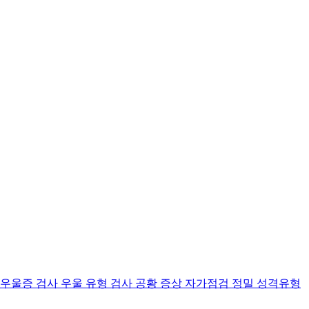
 우울증 검사
우울 유형 검사
공황 증상 자가점검
정밀 성격유형