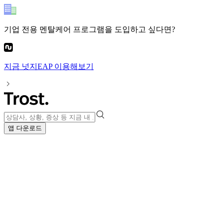
기업 전용 멘탈케어 프로그램
을 도입하고 싶다면?
지금
넛지EAP
이용해보기
앱 다운로드