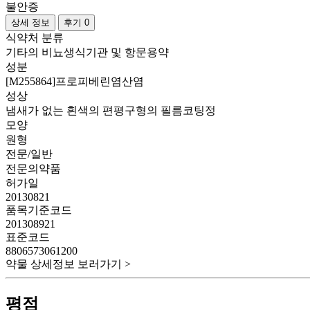
불안증
상세 정보
후기 0
식약처 분류
기타의 비뇨생식기관 및 항문용약
성분
[M255864]프로피베린염산염
성상
냄새가 없는 흰색의 편평구형의 필름코팅정
모양
원형
전문/일반
전문의약품
허가일
20130821
품목기준코드
201308921
표준코드
8806573061200
약물 상세정보 보러가기 >
평점