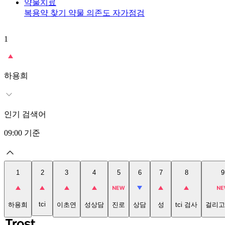
약물치료
복용약 찾기
약물 의존도 자가점검
1
하용희
인기 검색어
09:00
기준
1
2
3
4
5
6
7
8
9
tci
하용희
이초연
성상담
진로
상담
성
tci 검사
걸리고