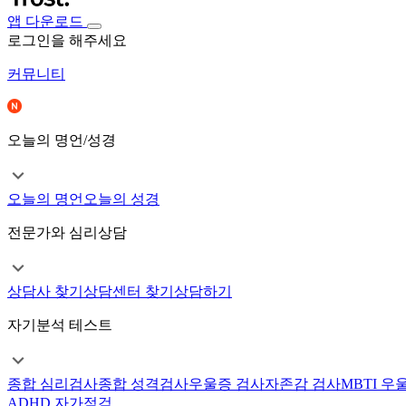
앱 다운로드
로그인을 해주세요
커뮤니티
오늘의 명언/성경
오늘의 명언
오늘의 성경
전문가와 심리상담
상담사 찾기
상담센터 찾기
상담하기
자기분석 테스트
종합 심리검사
종합 성격검사
우울증 검사
자존감 검사
MBTI 우
ADHD 자가점검