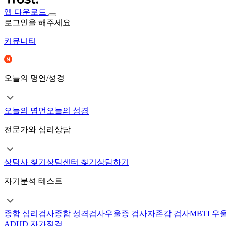
앱 다운로드
로그인을 해주세요
커뮤니티
오늘의 명언/성경
오늘의 명언
오늘의 성경
전문가와 심리상담
상담사 찾기
상담센터 찾기
상담하기
자기분석 테스트
종합 심리검사
종합 성격검사
우울증 검사
자존감 검사
MBTI 우
ADHD 자가점검