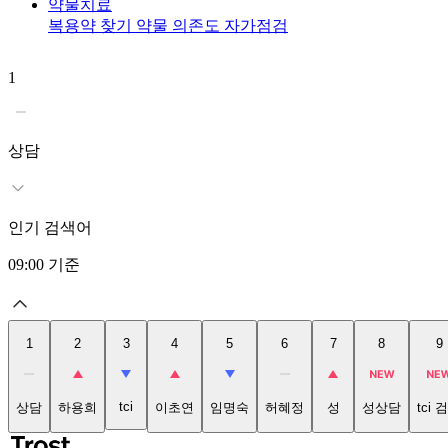
약물치료
복용약 찾기
약물 의존도 자가점검
1
상담
인기 검색어
09:00
기준
1
2
3
4
5
6
7
8
9
tci
상담
하용희
이초연
임명숙
허혜정
성
성상담
tci 