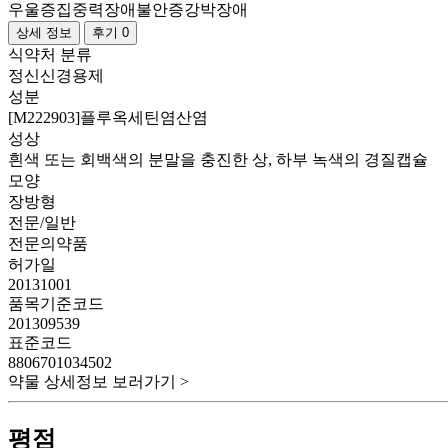
우울증
집중력장애
불안증
강박장애
상세 정보
후기 0
식약처 분류
정신신경용제
성분
[M222903]플루옥세틴염산염
성상
흰색 또는 회백색의 분말을 충진한 상, 하부 녹색의 경질캡슐
모양
장방형
전문/일반
전문의약품
허가일
20131001
품목기준코드
201309539
표준코드
8806701034502
약물 상세정보 보러가기 >
평점