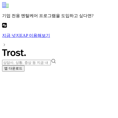
기업 전용 멘탈케어 프로그램
을 도입하고 싶다면?
지금
넛지EAP
이용해보기
앱 다운로드