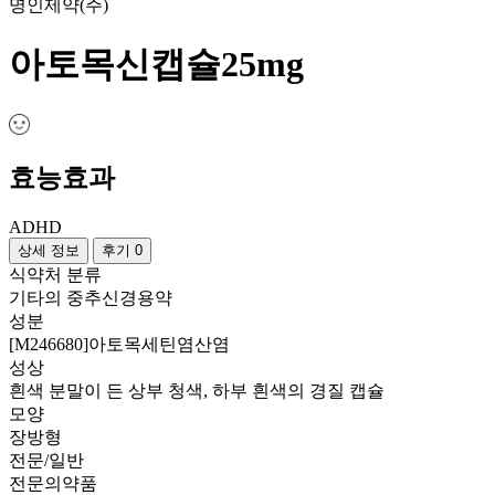
명인제약(주)
아토목신캡슐25mg
효능효과
ADHD
상세 정보
후기 0
식약처 분류
기타의 중추신경용약
성분
[M246680]아토목세틴염산염
성상
흰색 분말이 든 상부 청색, 하부 흰색의 경질 캡슐
모양
장방형
전문/일반
전문의약품