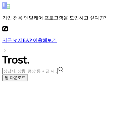
기업 전용 멘탈케어 프로그램
을 도입하고 싶다면?
지금
넛지EAP
이용해보기
앱 다운로드