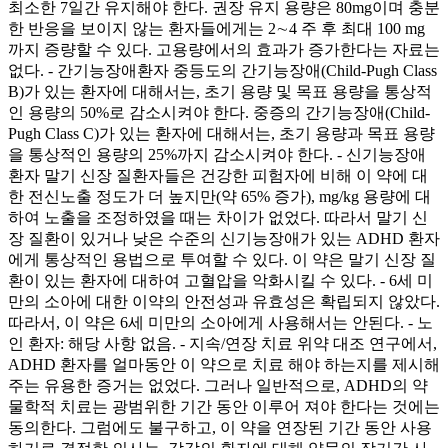
최소한 7일간 유지해야 한다. 권장 유지 용량은 80mg이며 충분
한 반응을 보이지 않는 환자들에게는 2∼4 주 후 최대 100 mg
까지 증량할 수 있다. 고용량에서의 효과가 증가한다는 자료는
없다. - 간기능장애환자 중등도의 간기능장애(Child-Pugh Class
B)가 있는 환자에 대해서는, 초기 용량 및 목표 용량을 통상적
인 용량의 50%로 감소시켜야 한다. 중증의 간기능장애(Child-
Pugh Class C)가 있는 환자에 대해서는, 초기 용량과 목표 용량
을 통상적인 용량의 25%까지 감소시켜야 한다. - 신기능장애
환자 말기 신장 질환자들은 건강한 피험자에 비해 이 약에 대
한 전신노출 정도가 더 높지만(약 65% 증가), mg/kg 용량에 대
하여 노출을 조정하였을 때는 차이가 없었다. 따라서 말기 신
장 질환이 있거나 낮은 수준의 신기능장애가 있는 ADHD 환자
에게 통상적인 용법으로 투여할 수 있다. 이 약은 말기 신장 질
환이 있는 환자에 대하여 고혈압을 악화시킬 수 있다. - 6세 미
만의 소아에 대한 이약의 안전성과 유효성은 확립되지 않았다.
따라서, 이 약은 6세 미만의 소아에게 사용해서는 안된다. - 노
인 환자: 해당 사항 없음. - 지속/연장 치료 위약 대조 연구에서,
ADHD 환자를 얼마동안 이 약으로 치료 해야 하는지를 제시해
주는 유용한 증거는 없었다. 그러나 일반적으로, ADHD의 약
물학적 치료는 광범위한 기간 동안 이루어 져야 한다는 것에는
동의한다. 그럼에도 불구하고, 이 약을 연장된 기간 동안 사용