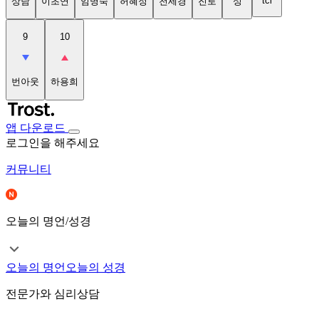
tci
상담
이초연
임명숙
허혜정
천세경
진로
성
9
10
번아웃
하용희
앱 다운로드
로그인을 해주세요
커뮤니티
오늘의 명언/성경
오늘의 명언
오늘의 성경
전문가와 심리상담