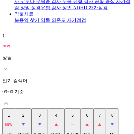
사
코로나 우울증 검사
우울 유형 검사
공황 증상 자가점
검
정밀 성격유형 검사
성인 ADHD 자가점검
약물치료
복용약 찾기
약물 의존도 자가점검
1
2
상담
인기 검색어
09:00
기준
1
2
3
4
5
6
7
8