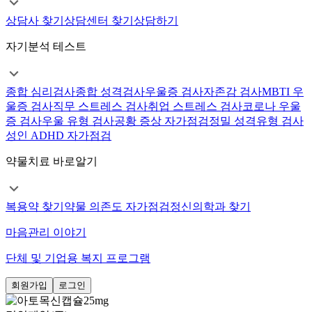
상담사 찾기
상담센터 찾기
상담하기
자기분석 테스트
종합 심리검사
종합 성격검사
우울증 검사
자존감 검사
MBTI 우
울증 검사
직무 스트레스 검사
취업 스트레스 검사
코로나 우울
증 검사
우울 유형 검사
공황 증상 자가점검
정밀 성격유형 검사
성인 ADHD 자가점검
약물치료 바로알기
복용약 찾기
약물 의존도 자가점검
정신의학과 찾기
마음관리 이야기
단체 및 기업용 복지 프로그램
회원가입
로그인