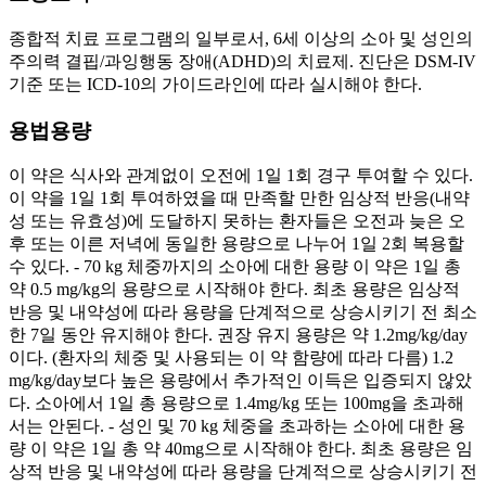
종합적 치료 프로그램의 일부로서, 6세 이상의 소아 및 성인의
주의력 결핍/과잉행동 장애(ADHD)의 치료제. 진단은 DSM-IV
기준 또는 ICD-10의 가이드라인에 따라 실시해야 한다.
용법용량
이 약은 식사와 관계없이 오전에 1일 1회 경구 투여할 수 있다.
이 약을 1일 1회 투여하였을 때 만족할 만한 임상적 반응(내약
성 또는 유효성)에 도달하지 못하는 환자들은 오전과 늦은 오
후 또는 이른 저녁에 동일한 용량으로 나누어 1일 2회 복용할
수 있다. - 70 kg 체중까지의 소아에 대한 용량 이 약은 1일 총
약 0.5 mg/kg의 용량으로 시작해야 한다. 최초 용량은 임상적
반응 및 내약성에 따라 용량을 단계적으로 상승시키기 전 최소
한 7일 동안 유지해야 한다. 권장 유지 용량은 약 1.2mg/kg/day
이다. (환자의 체중 및 사용되는 이 약 함량에 따라 다름) 1.2
mg/kg/day보다 높은 용량에서 추가적인 이득은 입증되지 않았
다. 소아에서 1일 총 용량으로 1.4mg/kg 또는 100mg을 초과해
서는 안된다. - 성인 및 70 kg 체중을 초과하는 소아에 대한 용
량 이 약은 1일 총 약 40mg으로 시작해야 한다. 최초 용량은 임
상적 반응 및 내약성에 따라 용량을 단계적으로 상승시키기 전