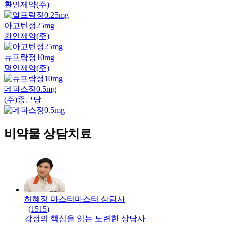
환인제약(주)
아고틴정25mg
환인제약(주)
뉴프람정10mg
명인제약(주)
데파스정0.5mg
(주)종근당
비약물 상담치료
허혜정 마스터
마스터
상담사
(
1515
)
감정의 핵심을 읽는 노련한 상담사