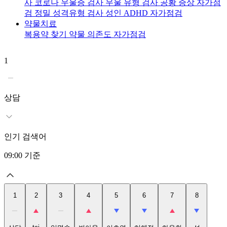
사
코로나 우울증 검사
우울 유형 검사
공황 증상 자가점
검
정밀 성격유형 검사
성인 ADHD 자가점검
약물치료
복용약 찾기
약물 의존도 자가점검
1
2
t
상담
인기 검색어
09:00
기준
1
2
3
4
5
6
7
8