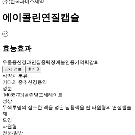
(주)한국파비스제약
에이콜린연질캡슐
효능효과
우울증
신경과민
집중력장애
불안증
기억력감퇴
상세 정보
후기 0
식약처 분류
기타의 중추신경용약
성분
[M085703]콜린알포세레이트
성상
무색투명의 점조한 액을 넣은 담황색을 띤 타원형의 연질캡슐
제
모양
타원형
전문/일반