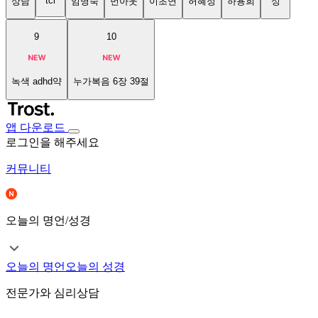
tci
상담
임명숙
번아웃
이초연
허혜정
하용희
성
9
10
녹색 adhd약
누가복음 6장 39절
앱 다운로드
로그인을 해주세요
커뮤니티
오늘의 명언/성경
오늘의 명언
오늘의 성경
전문가와 심리상담