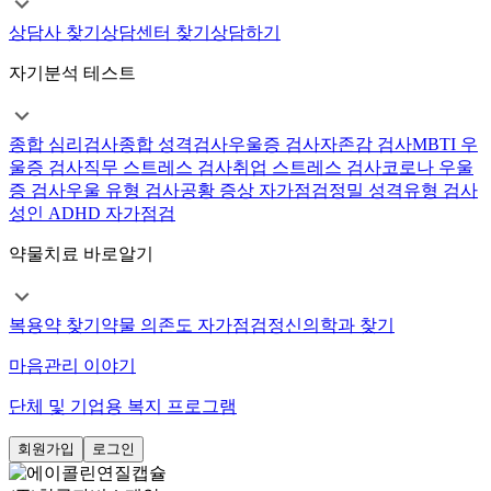
상담사 찾기
상담센터 찾기
상담하기
자기분석 테스트
종합 심리검사
종합 성격검사
우울증 검사
자존감 검사
MBTI 우
울증 검사
직무 스트레스 검사
취업 스트레스 검사
코로나 우울
증 검사
우울 유형 검사
공황 증상 자가점검
정밀 성격유형 검사
성인 ADHD 자가점검
약물치료 바로알기
복용약 찾기
약물 의존도 자가점검
정신의학과 찾기
마음관리 이야기
단체 및 기업용 복지 프로그램
회원가입
로그인