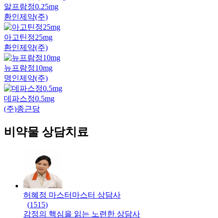
알프람정0.25mg
환인제약(주)
아고틴정25mg
환인제약(주)
뉴프람정10mg
명인제약(주)
데파스정0.5mg
(주)종근당
비약물 상담치료
허혜정 마스터
마스터
상담사
(
1515
)
감정의 핵심을 읽는 노련한 상담사