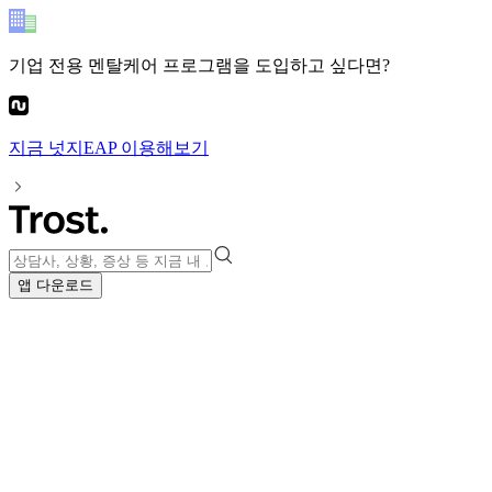
기업 전용 멘탈케어 프로그램
을 도입하고 싶다면?
지금
넛지EAP
이용해보기
앱 다운로드