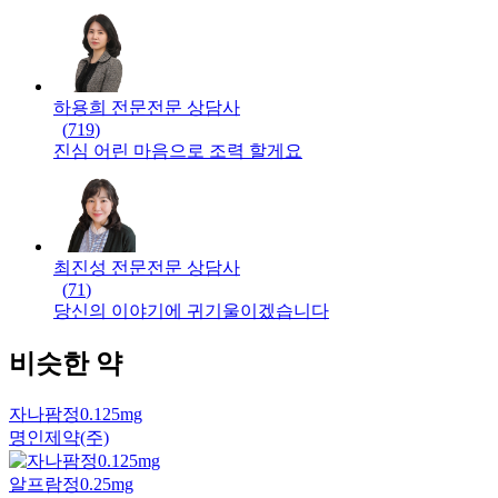
하용희 전문
전문
상담사
(
719
)
진심 어린 마음으로 조력 할게요
최진성 전문
전문
상담사
(
71
)
당신의 이야기에 귀기울이겠습니다
비슷한 약
자나팜정0.125mg
명인제약(주)
알프람정0.25mg